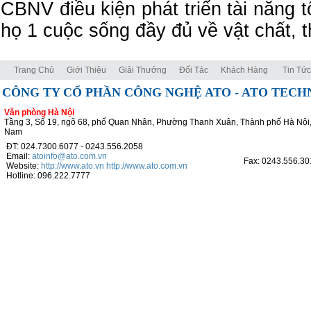
CBNV điều kiện phát triển tài năng t
họ 1 cuộc sống đầy đủ về vật chất, t
Trang Chủ
Giới Thiệu
Giải Thưởng
Đối Tác
Khách Hàng
Tin Tức
CÔNG TY CỔ PHẦN CÔNG NGHỆ ATO - ATO TEC
Văn phòng Hà Nội
Tầng 3, Số 19, ngõ 68, phố Quan Nhân, Phường Thanh Xuân, Thành phố Hà Nội,
Nam
ĐT: 024.7300.6077 - 0243.556.2058
Email:
atoinfo@ato.com.vn
Fax: 0243.556.30
Website:
http://www.ato.vn
http://www.ato.com.vn
Hotline: 096.222.7777