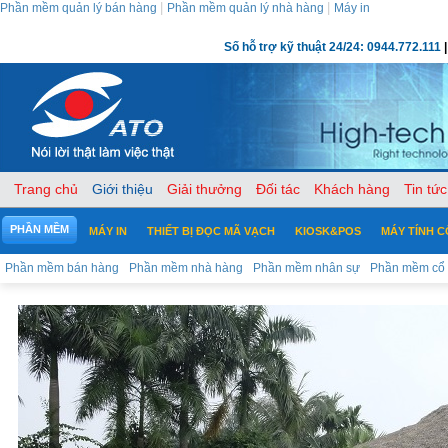
|
|
Phần mềm quản lý bán hàng
Phần mềm quản lý nhà hàng
Máy in
Số hỗ trợ kỹ thuật 24/24: 0944.772.111
|
Trang chủ
Giới thiệu
Giải thưởng
Đối tác
Khách hàng
Tin tức
PHẦN MỀM
MÁY IN
THIẾT BỊ ĐỌC MÃ VẠCH
KIOSK&POS
MÁY TÍNH 
Phần mềm bán hàng
Phần mềm nhà hàng
Phần mềm nhân sự
Phần mềm cổ