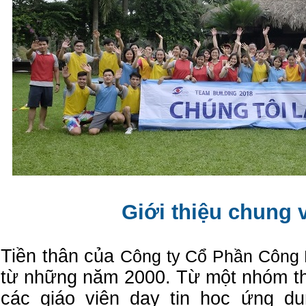
Giới thiệu chung 
Tiền thân của
Công ty Cổ Phần Công
từ những năm 2000. Từ một nhóm th
các giáo viên dạy tin học ứng d