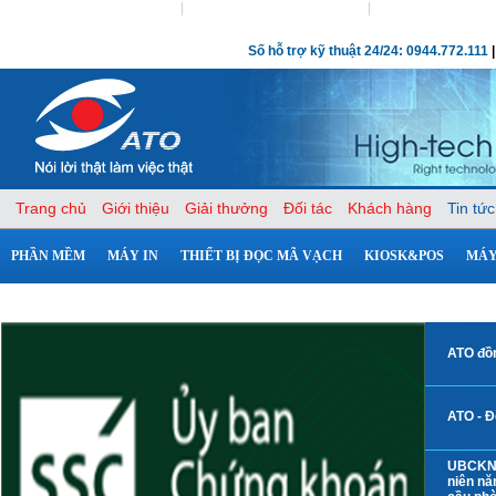
Phần mềm quản lý bán hàng
|
Phần mềm quản lý nhà hàng
|
Máy in
Số hỗ trợ kỹ thuật 24/24: 0944.772.111
|
Trang chủ
Giới thiệu
Giải thưởng
Đối tác
Khách hàng
Tin tức
PHẦN MỀM
MÁY IN
THIẾT BỊ ĐỌC MÃ VẠCH
KIOSK&POS
MÁY
ATO đồ
ATO - Đ
UBCKNN
niên nă