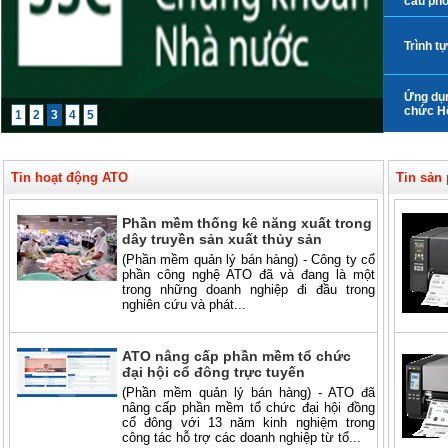
cầu phò
Trình t
Ứng dụn
chức Hộ
1
2
3
4
5
Tin hoạt động ATO
Tin sản
Phần mềm thống kê năng xuất trong
dây truyền sản xuất thủy sản
(Phần mềm quản lý bán hàng) - Công ty cổ
phần công nghệ ATO đã và đang là một
trong những doanh nghiệp đi đầu trong
nghiên cứu và phát...
ATO nâng cấp phần mềm tổ chức
đại hội cổ đông trực tuyến
(Phần mềm quản lý bán hàng) - ATO đã
nâng cấp phần mềm tổ chức đại hội đồng
cổ đông với 13 năm kinh nghiệm trong
công tác hỗ trợ các doanh nghiệp từ tổ...