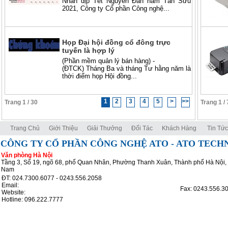
Nhân dịp Tết Nguyên Đán năm Tân Sửu
2021, Công ty Cổ phần Công nghệ...
Họp Đại hội đồng cổ đông trực
tuyến là hợp lý
(Phần mềm quản lý bán hàng) -
(ĐTCK) Tháng Ba và tháng Tư hằng năm là
thời điểm họp Hội đồng...
1
2
3
4
5
>
>>
Trang 1 / 30
Trang 1 / 
Trang Chủ
Giới Thiệu
Giải Thưởng
Đối Tác
Khách Hàng
Tin Tức
CÔNG TY CỔ PHẦN CÔNG NGHỆ ATO - ATO TEC
Văn phòng Hà Nội
Tầng 3, Số 19, ngõ 68, phố Quan Nhân, Phường Thanh Xuân, Thành phố Hà Nội, 
Nam
ĐT: 024.7300.6077 - 0243.556.2058
Email:
atoinfo@ato.com.vn
Fax: 0243.556.3
Website:
http://www.ato.vn
http://www.ato.com.vn
Hotline: 096.222.7777