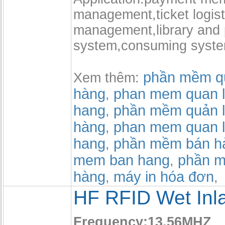
management,ticket logist
management,library and p
system,consuming syste
phần mềm qu
Xem thêm:
hàng
phan mem quan l
,
hang
phần mềm quản l
,
hàng
phan mem quan l
,
hang
phần mềm bán h
,
mem ban hang
phần m
,
hàng
máy in hóa đơn
,
,
HF RFID Wet Inl
Frequency:13.56MHZ