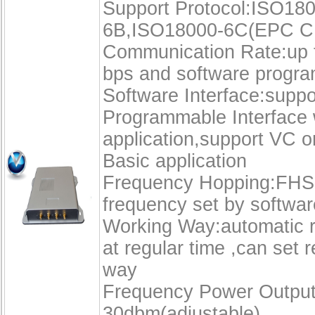
Support Protocol:ISO18
6B,ISO18000-6C(EPC C
Communication Rate:up 
bps and software progr
Software Interface:suppo
Programmable Interface 
application,support VC o
Basic application
Frequency Hopping:FHSS
frequency set by softwar
Working Way:automatic r
at regular time ,can set 
way
Frequency Power Output
30dbm(adjustable)