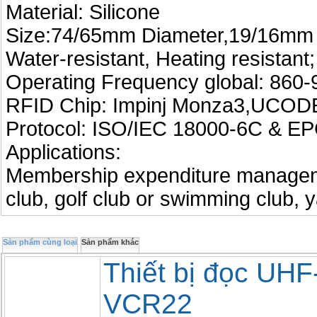
Material: Silicone
Size:74/65mm Diameter,19/16mm
Water-resistant, Heating resistant;
Operating Frequency global: 86
RFID Chip: Impinj Monza3,UCO
Protocol: ISO/IEC 18000-6C & 
Applications:
Membership expenditure managem
club, golf club or swimming club, y
Sản phẩm cùng loại
Sản phẩm khác
Thiết bị đọc UH
VCR22