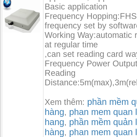
Basic application
Frequency Hopping:FHSS
frequency set by softwar
Working Way:automatic r
at regular time
,can set reading card wa
Frequency Power Outpu
Reading
Distance:5m(max),3m(rel
phần mềm qu
Xem thêm:
hàng
phan mem quan l
,
hang
phần mềm quản l
,
hàng
phan mem quan l
,