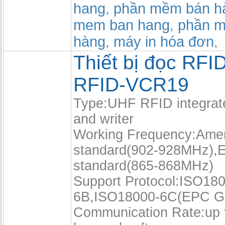
hang
phần mềm bán h
,
mem ban hang
phần m
,
hàng
máy in hóa đơn
,
,
Thiết bị đọc RFI
RFID-VCR19
Type:UHF RFID integrat
and writer
Working Frequency:Amer
standard(902-928MHz),
standard(865-868MHz)
Support Protocol:ISO18
6B,ISO18000-6C(EPC 
Communication Rate:up 