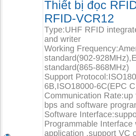
Thiết bị đọc RFI
RFID-VCR12
Type:UHF RFID integrat
and writer
Working Frequency:Amer
standard(902-928MHz),
standard(865-868MHz)
Support Protocol:ISO18
6B,ISO18000-6C(EPC C
Communication Rate:up 
bps and software progr
Software Interface:suppo
Programmable Interface 
application ,support VC o