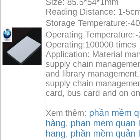
Size: 85.5*54*1mm
Reading Distance: 1-5c
Storage Temperature:-4
Operating Temperature:
Operating:100000 times
Application: Material m
supply chain management
and library management, 
supply chain manageme
card, bus card and on on
phần mềm qu
Xem thêm:
hàng
phan mem quan l
,
hang
phần mềm quản l
,