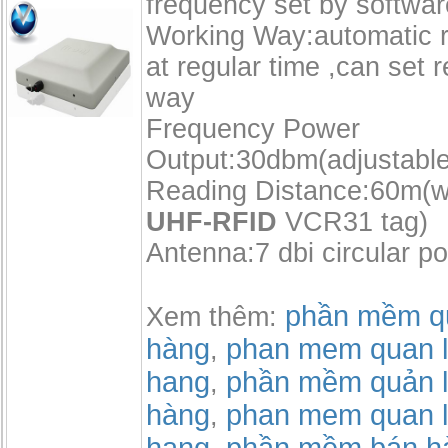
frequency set by softwar
Working Way:automatic r
at regular time ,can set 
way
Frequency Power
Output:30dbm(adjustable
Reading Distance:60m(w
UHF-RFID
VCR31 tag)
Antenna:7 dbi circular po
phần mềm qu
Xem thêm:
hàng
phan mem quan l
,
hang
phần mềm quản l
,
hàng
phan mem quan l
,