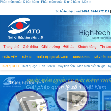
Phần mềm quản lý bán hàng
|
Phần mềm quản lý nhà hàng
|
Máy in
Số hỗ trợ kỹ thuật 24/24: 0944.772.111
|
Trang chủ
Giới thiệu
Giải thưởng
Đối tác
Khách hàng
Tin tức
PHẦN MỀM
MÁY IN
THIẾT BỊ ĐỌC MÃ VẠCH
KIOSK&POS
MÁY TÍNH 
Thiết bị RFID
Thiết bị đọc
Cân điện tử
Máy tính tiền
Màn hình hiển thị giá
Ng