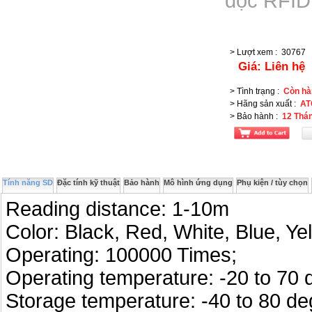
đọc RFID 
> Lượt xem
:
30767
Giá:
Liên hệ
> Tình trạng
:
Còn hà
> Hãng sản xuất
:
AT
> Bảo hành
:
12 Thá
Tính năng SD
Đặc tính kỹ thuật
Bảo hành
Mô hình ứng dụng
Phụ kiện / tùy chọn
Reading distance: 1-10m
Color: Black, Red, White, Blue, Ye
Operating: 100000 Times;
Operating temperature: -20 to 70 
Storage temperature: -40 to 80 de