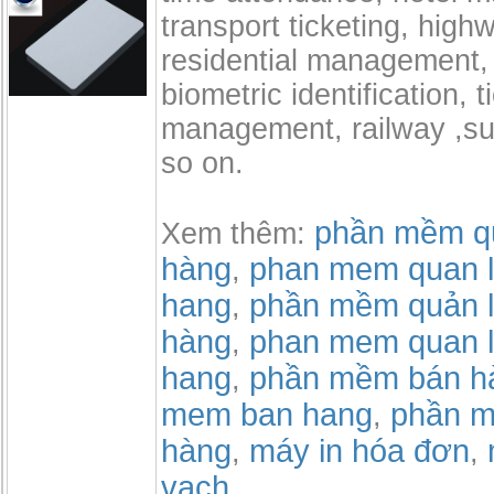
transport ticketing, high
residential management, 
biometric identification, t
management, railway ,s
so on.
phần mềm qu
Xem thêm:
hàng
phan mem quan l
,
hang
phần mềm quản l
,
hàng
phan mem quan l
,
hang
phần mềm bán h
,
mem ban hang
phần m
,
hàng
máy in hóa đơn
,
,
vạch
,