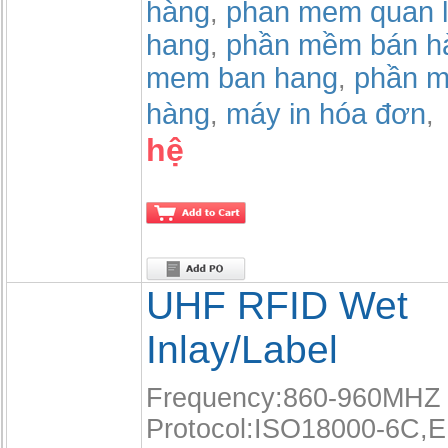
hàng
phan mem quan l
,
hang
phần mềm bán h
,
mem ban hang
phần m
,
hàng
máy in hóa đơn
,
,
hệ
UHF RFID Wet
Inlay/Label
Frequency:860-960MHZ
Protocol:ISO18000-6C,