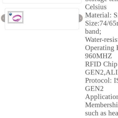
Celsius
Material: S
‹
‹
Size:74/6
band;
Water-resis
Operating 
960MHZ
RFID Chip
GEN2,ALI
Protocol:
GEN2
Applicatio
Membershi
such as hea