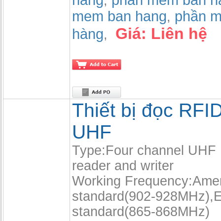
hang
phần mềm bán h
,
mem ban hang
phần m
,
Giá:
Liên hệ
hàng
,
Thiết bị đọc RFI
UHF
Type:Four channel UHF
reader and writer
Working Frequency:Amer
standard(902-928MHz),
standard(865-868MHz)