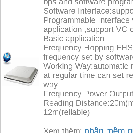
bps and software progr
Software Interface:suppo
Programmable Interface 
application ,support VC o
Basic application
Frequency Hopping:FHSS
frequency set by softwar
Working Way:automatic r
at regular time,can set r
way
Frequency Power Outpu
Reading Distance:20m(m
12m(reliable)
phần mềm qu
Xem thêm: