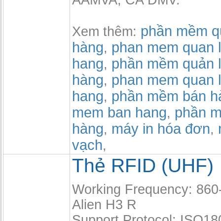
AAMVA, CA DMV.
phần mềm qu
Xem thêm:
hàng
phan mem quan l
,
hang
phần mềm quản l
,
hàng
phan mem quan l
,
hang
phần mềm bán h
,
mem ban hang
phần m
,
hàng
máy in hóa đơn
,
,
vạch
,
Thẻ RFID (UHF)
Working Frequency: 860
Alien H3 R
Support Protocol: ISO18