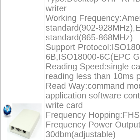
writer
Working Frequency:Amer
standard(902-928MHz),
standard(865-868MHz)
Support Protocol:ISO18
6B,ISO18000-6C(EPC 
Reading Speed:single ca
reading less than 10ms p
Read Way:command mo
application software con
write card
Frequency Hopping:FH
Frequency Power Output
30dbm(adjustable)