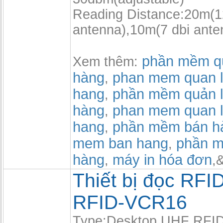
Reading Distance:20m(1
antenna),10m(7 dbi ante
phần mềm qu
Xem thêm:
hàng
phan mem quan l
,
hang
phần mềm quản l
,
hàng
phan mem quan l
,
hang
phần mềm bán h
,
mem ban hang
phần m
,
hàng
máy in hóa đơn
,
,
Thiết bị đọc RFI
RFID-VCR16
Type:Desktop UHF RFID