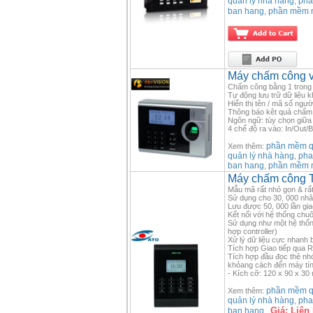
quản lý nhà hàng
pha
,
ban hang
phần mềm 
,
Máy chấm công v
Chấm công bằng 1 trong 
Tự động lưu trữ dữ liệu k
Hiển thị tên / mã số ngư
Thông báo kêt quả chấm
Ngôn ngữ: tùy chọn giữa 
4 chế độ ra vào: In/Out/
phần mềm qu
Xem thêm:
quản lý nhà hàng
pha
,
ban hang
phần mềm 
,
Máy chấm công 
Mẫu mã rất nhỏ gọn & rấ
Sử dụng cho 30, 000 nhân
Lưu được 50, 000 lần gia
Kết nối với hệ thống chu
Sử dụng như một hệ thống 
hợp controller)
Xử lý dữ liệu cực nhanh b
Tích hợp Giao tiếp qua 
Tích hợp đầu đọc thẻ nh
khỏang cách đến máy tín
- Kích cỡ: 120 x 90 x 30
phần mềm qu
Xem thêm:
quản lý nhà hàng
pha
,
Giá:
Liên
ban hang
,