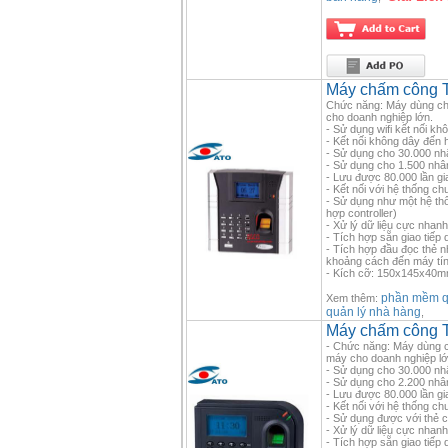
Máy chấm công 
Chức năng: Máy dùng cho
cho doanh nghiệp lớn.
- Sử dụng wifi kết nối kh
- Kết nối không dây đến
- Sử dụng cho 30.000 nh
- Sử dụng cho 1.500 nhân
- Lưu được 80.000 lần gi
- Kết nối với hệ thống c
- Sử dụng như một hệ thốn
hợp controller)
- Xử lý dữ liệu cực nhanh 
- Tích hợp sẵn giao tiếp
- Tích hợp đầu đọc thẻ 
khoảng cách đến máy tín
- Kích cỡ: 150x145x40mm
phần mềm qu
Xem thêm:
quản lý nhà hàng
,
Máy chấm công 
- Chức năng: Máy dùng c
máy cho doanh nghiệp lớ
- Sử dụng cho 30.000 nh
- Sử dụng cho 2.200 nhân
- Lưu được 80.000 lần gi
- Kết nối với hệ thống c
- Sử dụng được với thẻ
- Xử lý dữ liệu cực nhanh 
- Tích hợp sẵn giao tiếp