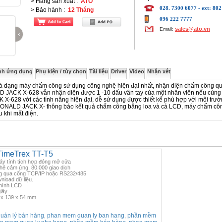
> Hãng sản xuất
:
ATO
028. 7300 6077 - ext: 802
> Bảo hành
:
12 Tháng
096 222 7777
sales@ato.vn
Email:
‹
nh ứng dụng
Phụ kiện / tùy chọn
Tài liệu
Driver
Video
Nhận xét
 dạng máy chấm công sử dụng công nghệ hiện đại nhất, nhận diện chấm công q
D JACK X-628 vẫn nhận diện được 1 -10 dấu vân tay của một nhân viên nếu cùng
-628 với các tính năng hiện đại, dễ sử dụng được thiết kế phù hợp với môi trư
RONALD JACK X- thông báo kết quả chấm công bằng loa và cả LCD, máy chấm cô
 khi mất điện.
TimeTrex TT-T5
áy tính tích hợp đóng mở cửa
hẻ cảm ứng, 80.000 giao dịch
ông qua cổng TCP/IP hoặc RS232/485
nload dữ liệu.
n hình LCD
iây
 x 139 x 54 mm
ản lý bán hàng
phan mem quan ly ban hang
phần mềm
,
,