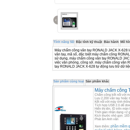
‹
Tính năng SD
Đặc tính kỹ thuật
Bảo hành
Mô hì
Máy chấm công vân tay RONALD JACK X-628 là
vân tay, mã số, đặc biệt máy chấm công RONAL
sử dụng, máy chấm công vân tay RONALD JACK X
việc văn phòng, công sở. máy chấm công vân 
tay RONALD JACK X-628 tự động lưu trữ dữ liệu
Sản phẩm cùng loại
Sản phẩm khác
Máy chấm công 
Chấm công kết nối với m
Lưu 2.200 vân tay hoặc t
Kết nối với máy tính th
Tích hợp USB 2.0 để dow
Hiển thị tên, ID trên mà
Thời gian nhận dạng <2 g
Kích thước nhỏ gọn: 183
Phát âm Anh văn
phần mềm qu
Xem thêm: