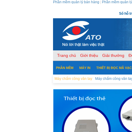
Phần mềm quản lý bán hàng
|
Phần mềm quản lý
Số hỗ t
Trang chủ
Giới thiệu
Giải thưởng
Đ
PHẦN MỀM
MÁY IN
THIẾT BỊ ĐỌC MÃ VẠ
Máy chấm công vân tay
Máy chấm công vân tay