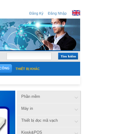
Đăng Ký
Đăng Nhập
 CÔNG
THIẾT BỊ KHÁC
Phần mềm
Máy in
Thiết bị đọc mã vạch
Kiosk&POS