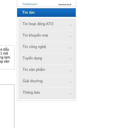
Datalogic
Tin tức
Zebex
Cipherlab
Tin hoạt động ATO
UTG
Tin khuyến mại
Xprinter
Tin công nghệ
ua dấu
 1 mã
ờng làm
Tuyển dụng
Honeywell
ng vân
Tin sản phẩm
Zebra
axiomtek
Giải thưởng
Citizen
Thông báo
Prowill
ATO
ATS