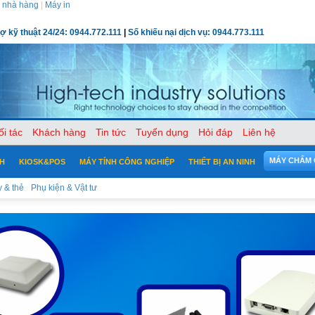
 nhà hàng
|
Máy in
rợ kỹ thuật 24/24: 0944.772.111
|
Số khiếu nại dịch vụ: 0944.773.111
ối tác
Khách hàng
Tin tức
Tuyển dụng
Hỏi đáp
Liên hệ
MÁY CHẤM
CH
KIOSK&POS
MÁY TÍNH CÔNG NGHIỆP
THIẾT BỊ AN NINH
 & thẻ
Phụ kiện & Vật tư