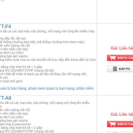
TT-F4
 tất cả các loại máy văn phòng, nối mạng mở rộng lên nhiều máy
ông dây tốc độ cao
 hệ thống chuông báo hiệu (hệ thống chuông kèm theo máy)
ân viên (dùng mã số)
Giá:
Liên hệ
 viên (dấu vân tay)
ao dịch (sự kiện)
huông báo giờ vào/ra
g kiểm soát cửa ra vào khi kết nối trực tiếp đến khoá điện tử (tích
bằng chip Intel 64 bit < 2 giây
 qua RS 232/485/TCP/IP (mạng nội bộ)
nhớ USB để nhận & back up dữ liệu (không cần nối mạng nếu
h xa)
 (loại nhỏ gọn)
ản lý bán hàng
phan mem quan ly ban hang
phần mềm
,
,
TT-A8
ho tất cả các loại máy văn phòng, nối mạng mở rộng lên nhiều
n.
ân viên (dùng mã số)
 viên (dấu vân tay)
Giá:
Liên hệ
ao dịch (sự kiện)
huông báo giờ vào/ra
 cảm ứng & passwords
bằng chip Intel 64 bit < 2 giây
 qua RS 232/485/TCP/IP (mạng nội bộ)