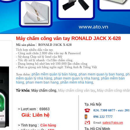
Máy chấm công vân tay RONALD JACK X-628
:
Mã sản phẩm
RONALD JACK X-628
Tích hợp nhiều dấu vân tay.
- Công suất chứa 2.800 dấu vân tay & Password
- Sử dụng Chip xử lý Intel của Mỹ
- Tốc độ xử lý nhanh <1s/1lần chấm công.
- Dung lượng bộ nhớ lưu trữ 100.000 lần chấm công
- Phát ra giọng nói bằng ngôn ngữ: Tiếng Anh & Tiếng Việt
phần mềm quản lý bán hàng
phan mem quan ly ban hang
ph
Xem thêm:
,
,
mềm quản lý nhà hàng
phan mem quan ly nha hang
phần mềm bán
,
,
hàng
phan mem ban hang
phần mềm nhà hàng
,
,
,
Từ khóa
:
Máy chấm công
,
Máy chấm công vân tay
,
Máy chấm công nhân
Tp. Hà Nội
> Lượt xem
:
69863
024. 7300 6077 - ext: 201
Giá:
Liên hệ
096 222 7777
sales@ato.vn
Email:
> Tình trạng
:
Còn hàng
Tp. Hồ Chí Minh