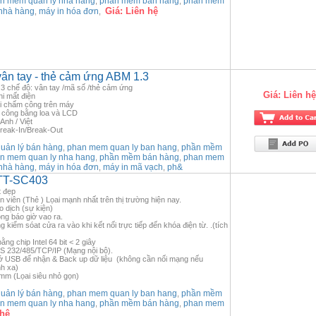
n mem quan ly nha hang
phần mềm bán hàng
phan mem
,
,
Giá:
Liên hệ
nhà hàng
máy in hóa đơn
,
,
ân tay - thẻ cảm ứng ABM 1.3
3 chế độ: vân tay /mã số /thẻ cảm ứng
Giá:
Liên hệ
hi mất điện
ời chấm công trên máy
 công bằng loa và LCD
Anh / Việt
Break-In/Break-Out
ản lý bán hàng
phan mem quan ly ban hang
phần mềm
,
,
n mem quan ly nha hang
phần mềm bán hàng
phan mem
,
,
nhà hàng
máy in hóa đơn
máy in mã vạch
ph&
,
,
,
TT-SC403
t đẹp
 viên (Thẻ ) Lọai mạnh nhất trên thị trường hiện nay.
o dịch (sự kiện)
ông báo giờ vao ra.
kiểm sóat cửa ra vào khi kết nối trực tiếp đến khóa điện từ. .(tích
ằng chip Intel 64 bit < 2 giây
RS 232/485/TCP/IP (Mạng nội bộ).
ớ USB để nhận & Back up dữ liệu (không cần nối mạng nếu
h xa)
 mm (Lọai siêu nhỏ gọn)
ản lý bán hàng
phan mem quan ly ban hang
phần mềm
,
,
n mem quan ly nha hang
phần mềm bán hàng
phan mem
,
,
 hệ