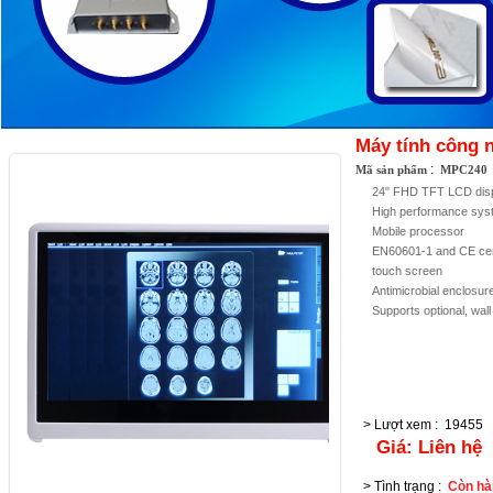
Máy tính công 
:
Mã sản phẩm
MPC240
24" FHD TFT LCD displ
High performance sys
Mobile processor
EN60601-1 and CE cert
touch screen
Antimicrobial enclosur
Supports optional, wa
> Lượt xem
:
19455
Giá:
Liên hệ
> Tình trạng
:
Còn hà