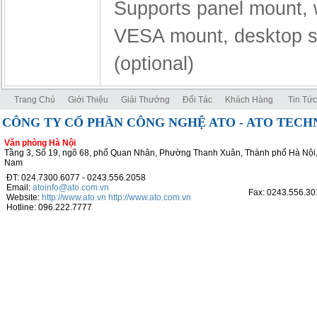
Supports panel mount, 
VESA mount, desktop s
(optional)
Trang Chủ
Giới Thiệu
Giải Thưởng
Đối Tác
Khách Hàng
Tin Tức
CÔNG TY CỔ PHẦN CÔNG NGHỆ ATO - ATO TEC
Văn phòng Hà Nội
Tầng 3, Số 19, ngõ 68, phố Quan Nhân, Phường Thanh Xuân, Thành phố Hà Nội,
Nam
ĐT: 024.7300.6077 - 0243.556.2058
Email:
atoinfo@ato.com.vn
Fax: 0243.556.30
Website:
http://www.ato.vn
http://www.ato.com.vn
Hotline: 096.222.7777