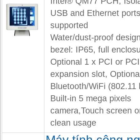
Intel® QM77 PCH,
Iso
USB and Ethernet port
supported
Water/dust-proof design
bezel: IP65, full enclos
Optional 1 x PCI or PC
expansion slot,
Optiona
Bluetooth/WiFi (802.11 
Built-in 5 mega pixels
camera,
Touch screen on
clean usage
Máy tính công n