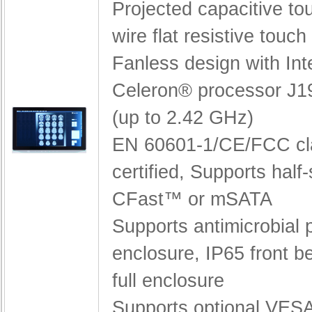
Projected capacitive to
wire flat resistive touch
Fanless design with Int
Celeron® processor J1
(up to 2.42 GHz)
EN 60601-1/CE/FCC cl
certified,
Supports half
CFast™ or mSATA
Supports antimicrobial p
enclosure,
IP65 front b
full enclosure
Supports optional VES