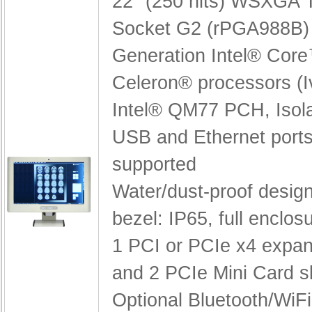
22" (250 nits) WSXGA
Socket G2 (rPGA988B)
Generation Intel® Core™
Celeron® processors (I
Intel® QM77 PCH,
Iso
USB and Ethernet port
supported
Water/dust-proof design
bezel: IP65, full enclos
1 PCI or PCIe x4 expan
and 2 PCIe Mini Card s
Optional Bluetooth/WiFi