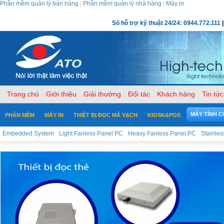
Phần mềm quản lý bán hàng
|
Phần mềm quản lý nhà hàng
|
Máy in
Số hỗ trợ kỹ thuật 24/24: 0944.772.111
|
Trang chủ
Giới thiệu
Giải thưởng
Đối tác
Khách hàng
Tin tức
MÁY TÍNH 
PHẦN MỀM
MÁY IN
THIẾT BỊ ĐỌC MÃ VẠCH
KIOSK&POS
Embedded System
Light Fanless Panel PC
Heavy Fanless Panel PC
Stainle