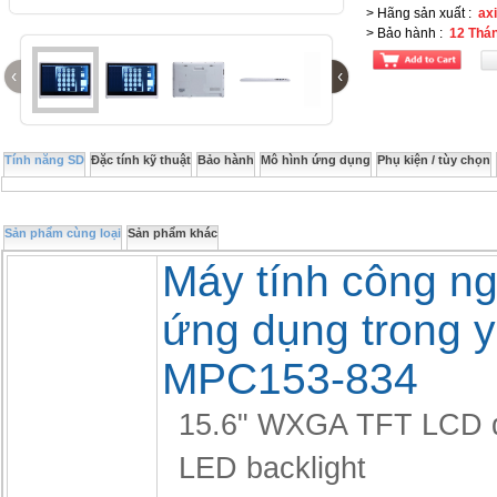
> Hãng sản xuất
:
ax
> Bảo hành
:
12 Thá
‹
‹
Tính năng SD
Đặc tính kỹ thuật
Bảo hành
Mô hình ứng dụng
Phụ kiện / tùy chọn
Sản phẩm cùng loại
Sản phẩm khác
Máy tính công n
ứng dụng trong y
MPC153-834
15.6" WXGA TFT LCD d
LED backlight