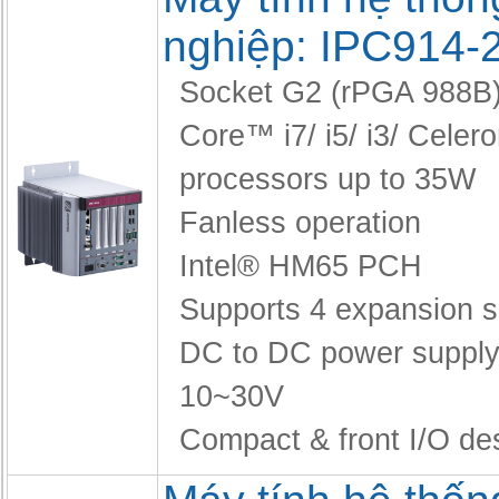
nghiệp: IPC914-
Socket G2 (rPGA 988B) 
Core™ i7/ i5/ i3/ Celer
processors up to 35W
Fanless operation
Intel® HM65 PCH
Supports 4 expansion s
DC to DC power supply
10~30V
Compact & front I/O de