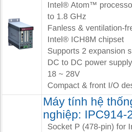
Intel® Atom™ processo
to 1.8 GHz
Fanless & ventilation-fr
Intel® ICH8M chipset
Supports 2 expansion s
DC to DC power supply
18 ~ 28V
Compact & front I/O de
Máy tính hệ thốn
nghiệp: IPC914-
Socket P (478-pin) for I