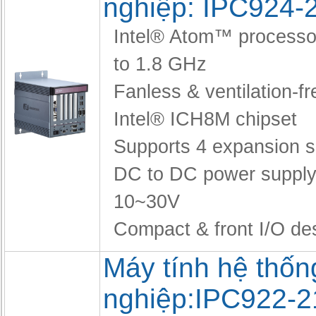
nghiệp: IPC924-
Intel® Atom™ processo
to 1.8 GHz
Fanless & ventilation-fr
Intel® ICH8M chipset
Supports 4 expansion s
DC to DC power supply
10~30V
Compact & front I/O de
Máy tính hệ thốn
nghiệp:IPC922-2