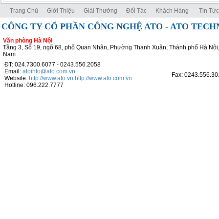
Trang Chủ
Giới Thiệu
Giải Thưởng
Đối Tác
Khách Hàng
Tin Tức
CÔNG TY CỔ PHẦN CÔNG NGHỆ ATO - ATO TEC
Văn phòng Hà Nội
Tầng 3, Số 19, ngõ 68, phố Quan Nhân, Phường Thanh Xuân, Thành phố Hà Nội,
Nam
ĐT: 024.7300.6077 - 0243.556.2058
Email:
atoinfo@ato.com.vn
Fax: 0243.556.30
Website:
http://www.ato.vn
http://www.ato.com.vn
Hotline: 096.222.7777