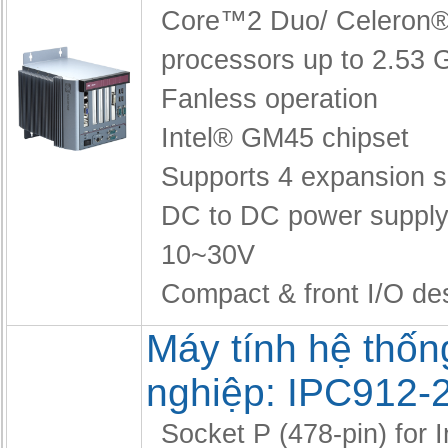
Core™2 Duo/ Celeron
processors up to 2.53
Fanless operation
Intel® GM45 chipset
Supports 4 expansion s
DC to DC power supply
10~30V
Compact & front I/O de
Máy tính hệ thốn
nghiệp: IPC912-
Socket P (478-pin) for I