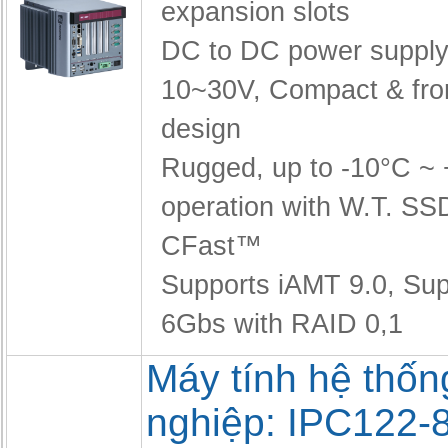
expansion slots
DC to DC power supply
10~30V,
Compact & fro
design
Rugged, up to -10°C ~
operation with W.T. SS
CFast™
Supports iAMT 9.0,
Sup
6Gbs with RAID 0,1
Máy tính hệ thốn
nghiệp: IPC122-