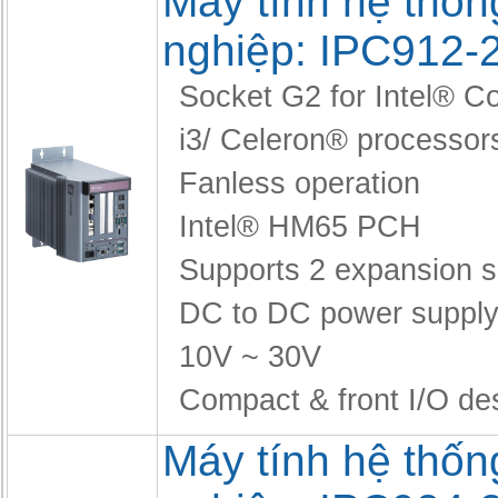
Máy tính hệ thốn
nghiệp: IPC912-
Socket G2 for Intel® Co
i3/ Celeron® processor
Fanless operation
Intel® HM65 PCH
Supports 2 expansion s
DC to DC power supply
10V ~ 30V
Compact & front I/O de
Máy tính hệ thốn