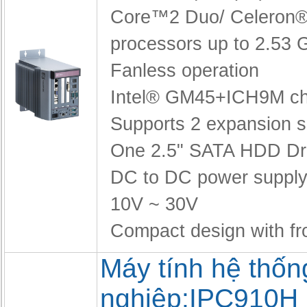
Core™2 Duo/ Celeron
processors up to 2.53
Fanless operation
Intel® GM45+ICH9M ch
Supports 2 expansion s
One 2.5" SATA HDD Dr
DC to DC power supply
10V ~ 30V
Compact design with fr
Máy tính hệ thốn
nghiệp:IPC910H