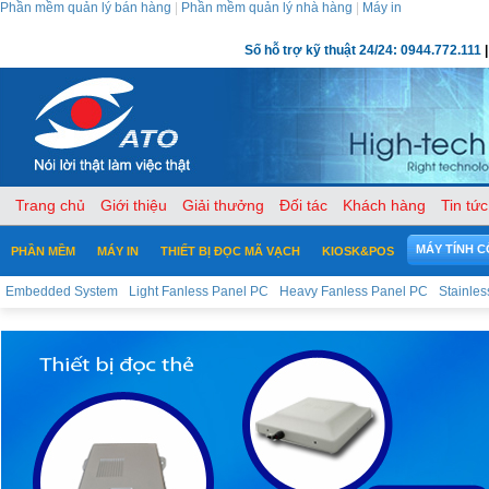
Phần mềm quản lý bán hàng
|
Phần mềm quản lý nhà hàng
|
Máy in
Số hỗ trợ kỹ thuật 24/24: 0944.772.111
|
Trang chủ
Giới thiệu
Giải thưởng
Đối tác
Khách hàng
Tin tức
MÁY TÍNH 
PHẦN MỀM
MÁY IN
THIẾT BỊ ĐỌC MÃ VẠCH
KIOSK&POS
Embedded System
Light Fanless Panel PC
Heavy Fanless Panel PC
Stainle