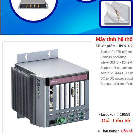
Máy tính hệ th
:
Mã sản phẩm
IPC916-2
Socket P (478-pin) f
Fanless operation
Intel® GM45 + ICH9M 
Supports 6 expansion 
Two 2.5" SATA HDD dr
DC to DC power suppl
Compact & front I/O d
> Lượt xem
:
19559
Giá:
Liên hệ
> Tình trạng
:
Còn hà