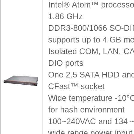
Intel® Atom™ process
1.86 GHz
DDR3-800/1066 SO-D
supports up to 4 GB m
Isolated COM, LAN, C
DIO ports
One 2.5 SATA HDD an
CFast™ socket
Wide temperature -10°
for hash environment
100~240VAC and 134 
wide range power input