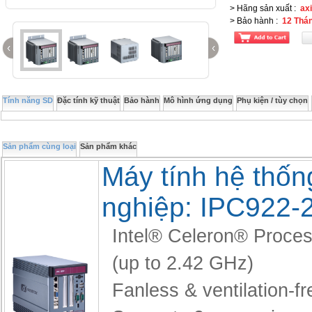
> Hãng sản xuất
:
ax
> Bảo hành
:
12 Thá
‹
‹
Tính năng SD
Đặc tính kỹ thuật
Bảo hành
Mô hình ứng dụng
Phụ kiện / tùy chọn
Sản phẩm cùng loại
Sản phẩm khác
Máy tính hệ thốn
nghiệp: IPC922-
Intel® Celeron® Proce
(up to 2.42 GHz)
Fanless & ventilation-fr