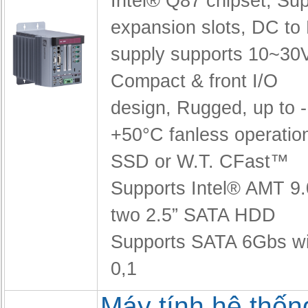
Intel® Q87 chipset,
Sup
expansion slots,
DC to
supply supports 10~30
Compact & front I/O
design,
Rugged, up to 
+50°C fanless operatio
SSD or W.T. CFast™
Supports Intel® AMT 9
two 2.5” SATA HDD
Supports SATA 6Gbs w
0,1
Máy tính hệ thốn