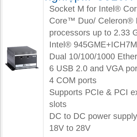
Socket M for Intel® C
Core™ Duo/ Celeron®
processors up to 2.33
Intel® 945GME+ICH7M
Dual 10/100/1000 Ether
6 USB 2.0 and VGA por
4 COM ports
Supports PCIe & PCI e
slots
DC to DC power supply
18V to 28V