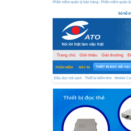
Phần mềm quản lý bán hàng
|
Phần mềm quản lý
Số hỗ t
Trang chủ
Giới thiệu
Giải thưởng
Đ
THIẾT BỊ ĐỌC MÃ VẠ
PHẦN MỀM
MÁY IN
Đầu đọc mã vạch
Thiết bị kiểm kho
Mobile C