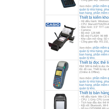
- Cổng giao tiếp: Bluetoo
phần mềm qu
Xem thêm:
quản lý nhà hàng
pha
,
ban hang
phần mềm 
,
Thiết bị kiểm kh
- Hệ điều hành: Windows
- CPU: Marvell PXA255 A
- Màn hình: 3.5” TFT co
- Camera:
- Bộ nhớ: 128 MB
- Bộ nhớ FLASH: 96 MB
- Khe cắm mở rộng: SD 
- Cổng giao tiếp: RS 232,
phần mềm qu
Xem thêm:
quản lý nhà hàng
pha
,
ban hang
phần mềm 
,
quản lý kho
,
Thiết bị đọc thẻ
PAX S80 là thiết bị đọc t
tốc độ cao. Thiết bị này
(Online & Offline).
phần mềm qu
Xem thêm:
quản lý nhà hàng
pha
,
ban hang
phần mềm 
,
quản lý kho
,
Thiết bị bán hàn
- Hệ điều hành: Win CE 6
- CPU: 1 GHz CPU (crot
- Tích hợp đầu đọc thẻ th
- Kết nối: Bluetooth, Wi-fi
- Hỗ trợ GPS/WWLAN sol