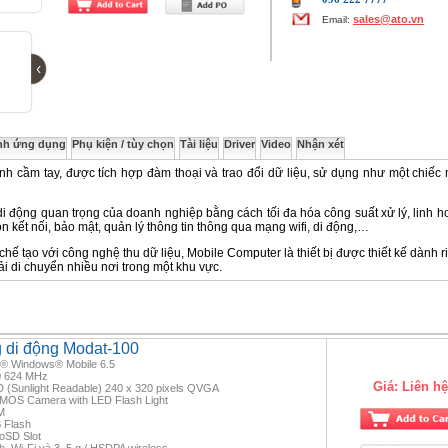
sales@ato.vn
Email:
‹
nh ứng dụng
Phụ kiện / tùy chọn
Tài liệu
Driver
Video
Nhận xét
nh cầm tay, được tích hợp đàm thoại và trao đổi dữ liệu, sử dụng như một chiếc 
i động quan trọng của doanh nghiệp bằng cách tối đa hóa công suất xử lý, linh ho
n kết nối, bảo mật, quản lý thông tin thông qua mạng wifi, di động,…
ế tạo với công nghệ thu dữ liệu, Mobile Computer là thiết bị được thiết kế dành r
ải di chuyển nhiều nơi trong một khu vực.
g di động Modat-100
ft® Windows® Mobile 6.5
0 624 MHz
Giá:
Liên hệ
D (Sunlight Readable) 240 x 320 pixels QVGA
CMOS Camera with LED Flash Light
M
 Flash
oSD Slot