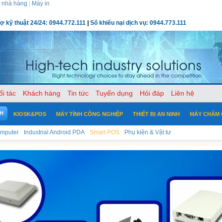
 nhà hàng
|
Máy in
rợ kỹ thuật 24/24: 0944.772.111
|
Số khiếu nại dịch vụ: 0944.773.111
ối tác
Khách hàng
Tin tức
Tuyển dụng
Hỏi đáp
Liên hệ
CH
KIOSK&POS
MÁY TÍNH CÔNG NGHIỆP
THIẾT BỊ AN NINH
MÁY CHẤM
omputer
Industrial Android PDA
Smart POS
Phụ kiện & Vật tư