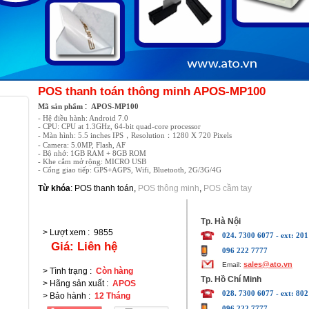
POS thanh toán thông minh APOS-MP100
:
Mã sản phẩm
APOS-MP100
- Hệ điều hành: Android 7.0
- CPU: CPU at 1.3GHz, 64-bit quad-core processor
- Màn hình: 5.5 inches IPS，Resolution：1280 X 720 Pixels
- Camera: 5.0MP, Flash, AF
- Bộ nhớ: 1GB RAM + 8GB ROM
- Khe cắm mở rộng: MICRO USB
- Cổng giao tiếp: GPS+AGPS, Wifi, Bluetooth, 2G/3G/4G
Từ khóa
:
POS thanh toán
,
POS thông minh
,
POS cầm tay
Tp. Hà Nội
> Lượt xem
:
9855
024. 7300 6077 - ext: 201
Giá:
Liên hệ
096 222 7777
sales@ato.vn
Email:
> Tình trạng
:
Còn hàng
Tp. Hồ Chí Minh
> Hãng sản xuất
:
APOS
028. 7300 6077 - ext: 802
> Bảo hành
:
12 Tháng
096 222 7777