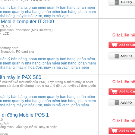
th, Wi-Fi và 3. 5 g / HSDPA wireless
ản lý bán hàng
phan mem quan ly ban hang
phần mềm
,
,
n mem quan ly nha hang
phần mềm bán hàng
phan mem
,
,
nhà hàng
máy in hóa đơn
máy in mã vạch
,
,
,
o Moblie computer IT-3100
 CE 5.0
pplication Processor (Max.400MHz)
lor LCD
Giá:
Liên hệ
memory card
 Bluetooth, PC card slot
ản lý bán hàng
phan mem quan ly ban hang
phần mềm
,
,
n mem quan ly nha hang
phần mềm bán hàng
phan mem
,
,
nhà hàng
máy in hóa đơn
máy in mã vạch
phần mềm
,
,
,
 liền máy in PAX S80
Giá:
Liên hệ
hẻ với thiết kế mới nhất của PAX, được trang bị thêm máy in nhiệt
 được sử dụng để chứng thực ở cả chế độ trực tuyến và đơn tuyến
ản lý bán hàng
phan mem quan ly ban hang
phần mềm
,
,
n mem quan ly nha hang
phần mềm bán hàng
phan mem
,
,
nhà hàng
máy in hóa đơn
máy in mã vạch
phần mềm
,
,
,
g di động Mobile POS 1
.0
Giá:
Liên hệ
ex A8)
ông minh , đầu đọc thẻ từ, máy in nhiệt
ution