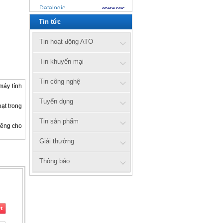
Datalogic
Tin tức
Zebex
Cipherlab
Tin hoạt động ATO
UTG
Tin khuyến mại
Xprinter
Tin công nghệ
máy tính
Tuyển dụng
Honeywell
ạt trong
Tin sản phẩm
Zebra
iêng cho
axiomtek
Giải thưởng
Citizen
Thông báo
Prowill
ATO
ATS