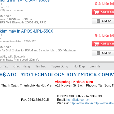
 thông minh APOS-MP9000s
Giá:
Liên hệ
.1
Core CPU
*720) touch screen
ROM 16GB
ximum 128GB micro SD card
GPS, Wifi, Bluetooth, 2G/3G/4G, RFID
g kèm máy in APOS-MPL-550X
.1
Giá:
Liên hệ
z
S screen Resolution: 1280x720
ROM 16GB
t for SIM, 2 slots for PSAM and 1 slot for Micro SD (Maximum
WAN, Wifi, Bluetooth
l print head, Print speed: 20mm/s
ối Tác
Khách Hàng
Tin Tức
Tuyển Dụng
Hỏi Đáp
Liên Hệ
HỆ ATO - ATO TECHNOLOGY JOINT STOCK COMP
Văn phòng TP Hồ Chí Minh
 Thanh Xuân, Thành phố Hà Nội, Việt
A17 Nguyễn Sỹ Sách, Phường Tân Sơn, T
ĐT: 028.7300.6077 - 62.936.639
Fax: 0243.556.3015
Email:
hcm@ato.com.vn
n
Website:
http://www.ato.vn
http://www.ato