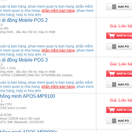
ản lý bán hàng
phan mem quan ly ban hang
phần mềm
,
,
n mem quan ly nha hang
phần mềm bán hàng
phan mem
,
,
nhà hàng
máy in hóa đơn
,
g di động Mobile POS 2
.0
Giá:
Liên hệ
ex A8)
ông minh , đầu đọc thẻ từ, máy in nhiệt
ản lý bán hàng
phan mem quan ly ban hang
phần mềm
,
,
n mem quan ly nha hang
phần mềm bán hàng
phan mem
,
,
nhà hàng
máy in hóa đơn
m
,
,
g di động Mobile POS 3
Giá:
Liên hệ
.0
3715, 1 GHz
ông minh , đầu đọc thẻ từ, máy in nhiệt
Wi-fi, GPRS/ CDMA/WCDMA 3G/ GPS/WWLAN solution
ản lý bán hàng
phan mem quan ly ban hang
phần mềm
,
,
n mem quan ly nha hang
phần mềm bán hàng
phan mem
,
,
nhà hàng
máy in hóa đơn
,
 thông minh APOS-MP9100
Giá:
Liên hệ
.1
Core CPU
*720) touch screen
8GB ROM
ximum 128GB micro SD card
GPS, Wifi, Bluetooth, 2G/3G/4G