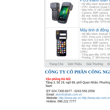
POS thanh toán
- Hệ điều hành: Android 8
- CPU: Qualcom Quad 
- Màn hình: 5” HD (1280
- Camera: 5MP camera
- Bộ nhớ: RAM 2GB + 
- Khe cắm mở rộng: ma
- Cổng giao tiếp: GPS+A
Máy tính di độn
- Hệ điều hành: Android 7
- CPU: Octa-core 2.5GH
- Màn hình: 5.0 inch; IP
- Camera: 8MP camera
- Bộ nhớ: RAM 2GB + 
- Khe cắm mở rộng: 2 slo
128G)
- Cổng giao tiếp: GPS, W
- Printing: 2” 384 therma
Trang Chủ
Giới Thiệu
Giải Thưởng
Đ
CÔNG TY CỔ PHẦN CÔNG NG
Văn phòng Hà Nội
Tầng 3, Số 19, ngõ 68, phố Quan Nhân, Phường
Nam
ĐT: 024.7300.6077 - 0243.556.2058
Email:
atoinfo@ato.com.vn
Website:
http://www.ato.vn
http://www.ato.com.v
Hotline: 096.222.7777