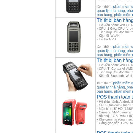
phần mềm qu
Xem thêm:
quản lý nhà hàng
pha
,
ban hang
phần mềm 
,
Thiết bị bán hàn
- Hệ điều hành: Win CE 6
- CPU: 1 GHz CPU (crot
- Tích hợp đầu đọc thẻ th
- Kết nối: WLAN
- Hỗ trợ GPS
phần mềm qu
Xem thêm:
quản lý nhà hàng
pha
,
ban hang
phần mềm 
,
Thiết bị bán hàn
- Hệ điều hành: Win CE 6
- CPU: TI Cortex A8 AM
- Tích hợp đầu đọc thẻ th
- Kết nối: Bluetooth, 
phần mềm qu
Xem thêm:
quản lý nhà hàng
pha
,
ban hang
phần mềm 
,
POS thanh toán
- Hệ điều hành: Android 8
- CPU: Qualcom Quad 
- Màn hình: 5” HD (1280
- Camera: 5MP camera
- Bộ nhớ: 1GB RAM + 
- Khe cắm mở rộng: ma
- Cổng giao tiếp: GPS+A