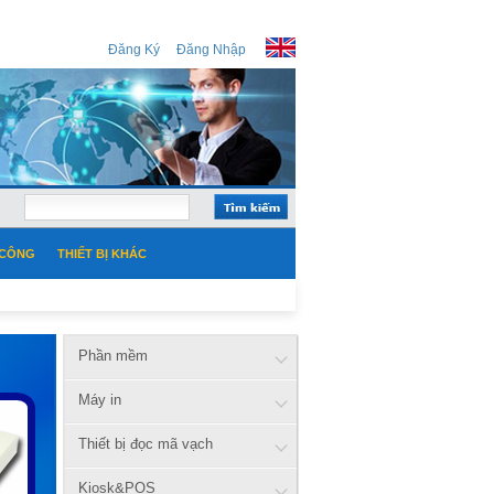
Đăng Ký
Đăng Nhập
 CÔNG
THIẾT BỊ KHÁC
Phần mềm
Máy in
Thiết bị đọc mã vạch
Kiosk&POS