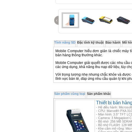
‹
Tính năng SD
Đặc tính kỹ thuật
Bảo hành
Mô hì
Mobile Computer hiểu đơn giản là chiếc máy tí
bán hàng thông thường khác.
Mobile Computer giải quyết được các nhu cầu d
các ứng dụng, khả năng thu nạp dữ liệu, tùy chọ
Với trọng lượng nhẹ nhưng chắc khỏe và được ch
lĩnh vực bán lẻ, đáp ứng nhu cầu quản lý khi ph
Sản phẩm cùng loại
Sản phẩm khác
Thiết bị bán hàn
- Hệ điều hành: Microso
- CPU: Marvell® PXA 31
- Màn hình: 3.5" TFT LC
- Camera: 3 Megapixel 
- Bộ nhớ: 256 MB SDRA
- Bộ nhớ FLASH: 128 MB
- Khe cắm mở rộng: Micr