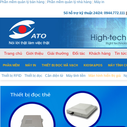
Phần mềm quản lý bán hàng
|
Phần mềm quản lý nhà hàng
|
Máy in
Số hỗ trợ kỹ thuật 24/24: 0944.772.111
|
Trang chủ
Giới thiệu
Giải thưởng
Đối tác
Khách hàng
Tin tức
PHẦN MỀM
MÁY IN
THIẾT BỊ ĐỌC MÃ VẠCH
KIOSK&POS
MÁY TÍNH 
Thiết bị RFID
Thiết bị đọc
Cân điện tử
Máy tính tiền
Màn hình hiển thị giá
Ng