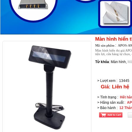
Màn hình hiển 
:
Mã sản phẩm
APOS-A9
Màn hình hiển thị giá APO
tiện lợi, cửa hàng tự chọn,
Từ khóa
:
Màn hình
,
Mà
> Lượt xem
:
13445
Giá:
Liên hệ
> Tình trạng
:
Hết hà
> Hãng sản xuất
:
AP
> Bảo hành
:
12 Thá