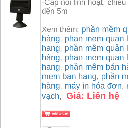
-Cáp nối linh hoạt, chiều
đến 5m
phần mềm qu
Xem thêm:
hàng
phan mem quan l
,
hang
phần mềm quản l
,
hàng
phan mem quan l
,
hang
phần mềm bán h
,
mem ban hang
phần m
,
hàng
máy in hóa đơn
,
,
Giá:
Liên hệ
vạch
,