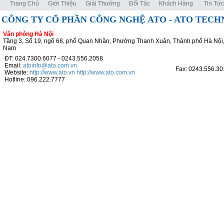
Trang Chủ
Giới Thiệu
Giải Thưởng
Đối Tác
Khách Hàng
Tin Tức
CÔNG TY CỔ PHẦN CÔNG NGHỆ ATO - ATO TEC
Văn phòng Hà Nội
Tầng 3, Số 19, ngõ 68, phố Quan Nhân, Phường Thanh Xuân, Thành phố Hà Nội,
Nam
ĐT: 024.7300.6077 - 0243.556.2058
Email:
atoinfo@ato.com.vn
Fax: 0243.556.30
Website:
http://www.ato.vn
http://www.ato.com.vn
Hotline: 096.222.7777