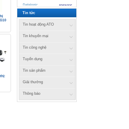
Datalogic
Tin tức
Zebex
hị
 G10
Cipherlab
Tin hoạt động ATO
UTG
Tin khuyến mại
Xprinter
Tin công nghệ
Tuyển dụng
Honeywell
Tin sản phẩm
Zebra
thị:
axiomtek
Giải thưởng
Citizen
Thông báo
Prowill
ATO
ATS