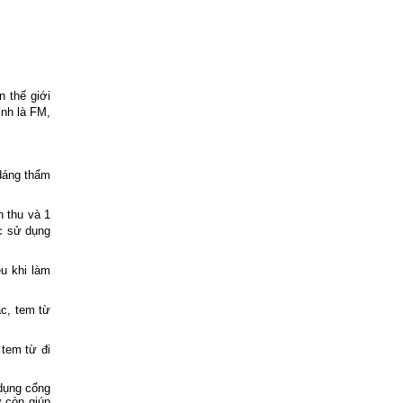
n thế giới
ính là FM,
 dáng thẩm
h thu và 1
ợc sử dụng
u khi làm
c, tem từ
tem từ đi
 dụng cổng
ừ còn giúp