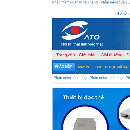
|
Phần mềm quản lý bán hàng
Phần mềm quản lý
Số hỗ t
Trang chủ
Giới thiệu
Giải thưởng
Đ
PHẦN MỀM
MÁY IN
THIẾT BỊ ĐỌC MÃ VẠ
Phần mềm bán hàng
Phần mềm nhà hàng
Ph