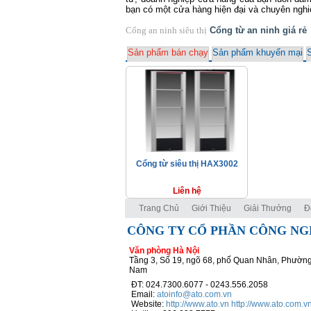
bạn có một cửa hàng hiện đại và chuyên nghi
Cổng an ninh siêu thị
Cổng từ an ninh giá rẻ
Sản phẩm bán chạy
Sản phẩm khuyến mại
Cổng từ siêu thị HAX3002
Liên hệ
Trang Chủ
Giới Thiệu
Giải Thưởng
Đ
CÔNG TY CỔ PHẦN CÔNG NG
Văn phòng Hà Nội
Tầng 3, Số 19, ngõ 68, phố Quan Nhân, Phường
Nam
ĐT: 024.7300.6077 - 0243.556.2058
Email:
atoinfo@ato.com.vn
Website:
http://www.ato.vn
http://www.ato.com.v