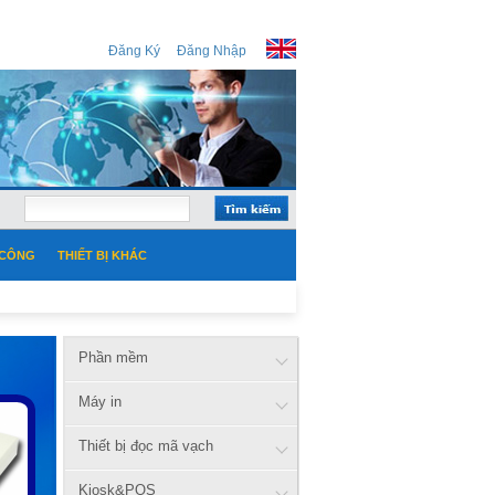
Đăng Ký
Đăng Nhập
 CÔNG
THIẾT BỊ KHÁC
Phần mềm
Máy in
Thiết bị đọc mã vạch
Kiosk&POS