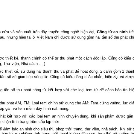
cứu và sản xuất trên dây truyền công nghệ hiện đại,
Cổng từ an ninh
trê
au, nhưng hiện tại ở Việt Nam chỉ được sử dụng gồm hai tần số thu phát ch
ợc thiết kế, thanh chính có thể tự thu phát một cách độc lập. Cổng có kiểu
g, Thư viện, Nhà sách … )
c thiết kế, sử dụng hai thanh thu và phát để hoạt động. 2 cánh gồm 1 than
tần sô để giao tiếp sóng từ. Cổng có kiểu dáng chắc chắn, hiện đại và đư
tần số thu phát sóng từ kết hợp với các loại tem từ để cảnh báo tín hiệ
 thu phát AM, FM; Loại tem chính sử dụng cho AM: Tem cứng vuông, lục giá
ặp gài, và tem mềm dây hình nạt mòng.
át kết hợp với các loại tem an ninh chuyên dụng, khi sản phẩm được gắn 
 chặn tình trạng trộm cắp kịp thời.
đảm bảo an ninh cho siêu thị, shop thời trang, thư viện, nhà sách. Khi sử
báo tối ưu những tình trạng thất thoát không đáng có, hơn thế nữa cổng t