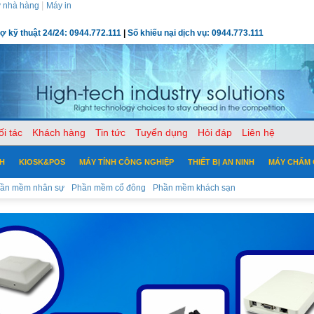
|
 nhà hàng
Máy in
rợ kỹ thuật 24/24: 0944.772.111
|
Số khiếu nại dịch vụ: 0944.773.111
ối tác
Khách hàng
Tin tức
Tuyển dụng
Hỏi đáp
Liên hệ
CH
KIOSK&POS
MÁY TÍNH CÔNG NGHIỆP
THIẾT BỊ AN NINH
MÁY CHẤM
ần mềm nhân sự
Phần mềm cổ đông
Phần mềm khách sạn