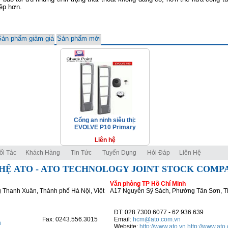
ệp hơn.
Sản phẩm giảm giá
Sản phẩm mới
Cổng an ninh siêu thị:
EVOLVE P10 Primary
Liên hệ
ối Tác
Khách Hàng
Tin Tức
Tuyển Dụng
Hỏi Đáp
Liên Hệ
HỆ ATO - ATO TECHNOLOGY JOINT STOCK COMP
Văn phòng TP Hồ Chí Minh
 Thanh Xuân, Thành phố Hà Nội, Việt
A17 Nguyễn Sỹ Sách, Phường Tân Sơn, T
ĐT: 028.7300.6077 - 62.936.639
Fax: 0243.556.3015
Email:
hcm@ato.com.vn
n
Website:
http://www.ato.vn
http://www.ato