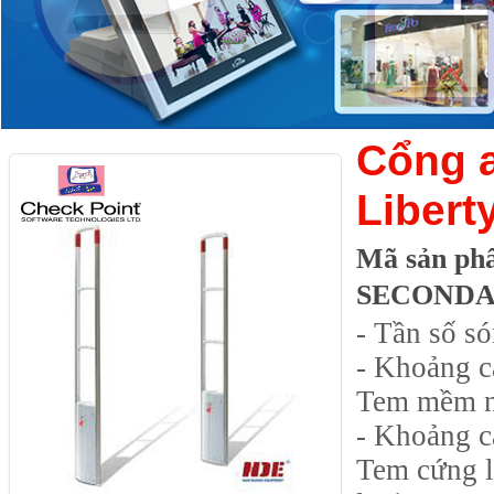
Cổng a
Libert
Mã sản ph
SECOND
- Tần số s
- Khoảng c
Tem mềm n
- Khoảng c
Tem cứng l