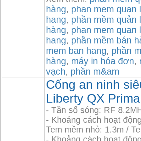
hàng
phan mem quan l
,
hang
phần mềm quản l
,
hàng
phan mem quan l
,
hang
phần mềm bán h
,
mem ban hang
phần m
,
hàng
máy in hóa đơn
,
,
vạch
phần m&am
,
Cổng an ninh siêu
Liberty QX Prima
- Tần số sóng: RF 8.2M
- Khoảng cách hoạt độn
Tem mềm nhỏ: 1.3m / T
- Khoảng cách hoạt độn