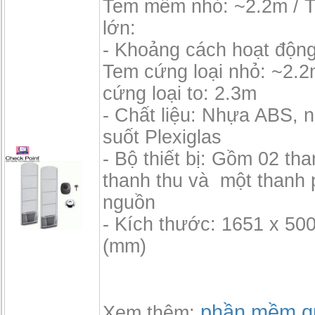
Tem mềm nhỏ: ~2.2m /
lớn:
- Khoảng cách hoạt độn
Tem cứng loại nhỏ: ~2.2
cứng loại to: 2.3m
- Chất liệu: Nhựa ABS, 
suốt Plexiglas
- Bộ thiết bị: Gồm 02 th
thanh thu và một thanh 
nguồn
- Kích thước: 1651 x 50
(mm)
phần mềm qu
Xem thêm: