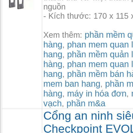
nguồn
- Kích thước: 170 x 115 
phần mềm qu
Xem thêm:
hàng
phan mem quan l
,
hang
phần mềm quản l
,
hàng
phan mem quan l
,
hang
phần mềm bán h
,
mem ban hang
phần m
,
hàng
máy in hóa đơn
,
,
vạch
phần m&a
,
Cổng an ninh siêu
Checkpoint EVO