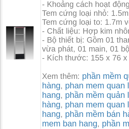
- Khoảng cách hoạt độn
Tem cứng loại nhỏ: 1.5m 
Tem cứng loại to: 1.7m v
- Chất liệu: Hợp kim nh
- Bộ thiết bị: Gồm 01 th
vừa phát, 01 main, 01 b
- Kích thước: 155 x 76 x
phần mềm qu
Xem thêm:
hàng
phan mem quan l
,
hang
phần mềm quản l
,
hàng
phan mem quan l
,
hang
phần mềm bán h
,
mem ban hang
phần m
,