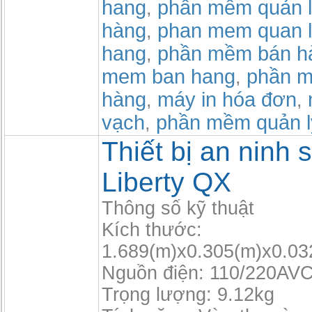
hang
phần mềm quản l
,
hàng
phan mem quan l
,
hang
phần mềm bán h
,
mem ban hang
phần m
,
hàng
máy in hóa đơn
,
,
vạch
phần mềm quản 
,
Thiết bị an ninh s
Liberty QX
Thông số kỹ thuật
Kích thước:
1.689(m)x0.305(m)x0.03
Nguồn điện: 110/220AVC
Trọng lượng: 9.12kg