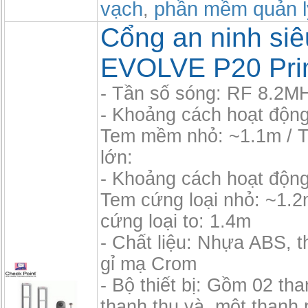
vạch
phần mềm quản l
,
Cổng an ninh siêu
EVOLVE P20 Pri
- Tần số sóng: RF 8.2M
- Khoảng cách hoạt độn
Tem mềm nhỏ: ~1.1m /
lớn:
- Khoảng cách hoạt độn
Tem cứng loại nhỏ: ~1.2
cứng loại to: 1.4m
- Chất liệu: Nhựa ABS, 
gỉ mạ Crom
- Bộ thiết bị: Gồm 02 th
thanh thu và một thanh 