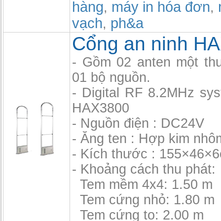
hàng
máy in hóa đơn
,
,
vạch
ph&a
,
Cổng an ninh H
- Gồm 02 anten một thu
01 bộ nguồn.
- Digital RF 8.2MHz sy
HAX3800
- Nguồn điện : DC24V
- Ăng ten : Hợp kim nhô
- Kích thước : 155×46×
- Khoảng cách thu phát:
Tem mềm 4x4: 1.50 m
Tem cứng nhỏ: 1.80 m
Tem cứng to: 2.00 m