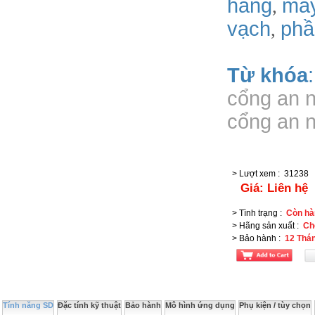
hàng
má
,
vạch
phâ
,
Từ khóa
cổng an n
cổng an n
> Lượt xem
:
31238
Giá:
Liên hệ
> Tình trạng
:
Còn hà
> Hãng sản xuất
:
Ch
> Bảo hành
:
12 Thá
Tính năng SD
Đặc tính kỹ thuật
Bảo hành
Mô hình ứng dụng
Phụ kiện / tùy chọn