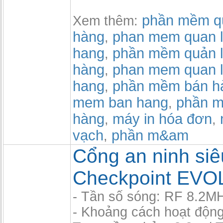
phần mềm qu
Xem thêm:
hàng
phan mem quan l
,
hang
phần mềm quản l
,
hàng
phan mem quan l
,
hang
phần mềm bán h
,
mem ban hang
phần m
,
hàng
máy in hóa đơn
,
,
vạch
phần m&am
,
Cổng an ninh siêu
Checkpoint EVO
- Tần số sóng: RF 8.2M
- Khoảng cách hoạt độn