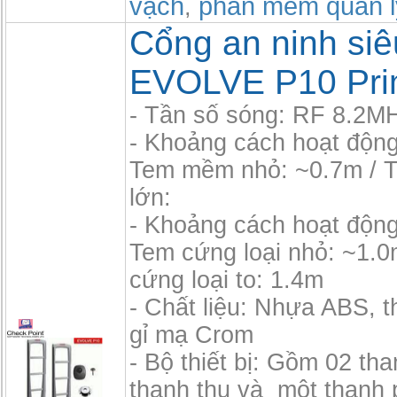
vạch
phần mềm quản l
,
Cổng an ninh siêu
EVOLVE P10 Pri
- Tần số sóng: RF 8.2M
- Khoảng cách hoạt độn
Tem mềm nhỏ: ~0.7m /
lớn:
- Khoảng cách hoạt độn
Tem cứng loại nhỏ: ~1.0
cứng loại to: 1.4m
- Chất liệu: Nhựa ABS, 
gỉ mạ Crom
- Bộ thiết bị: Gồm 02 th
thanh thu và một thanh 