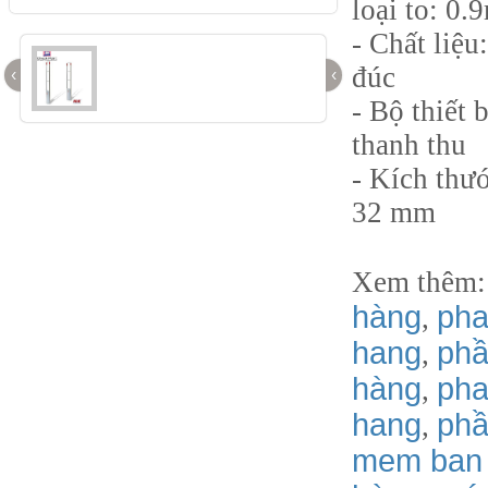
loại to: 0.
- Chất liệ
đúc
‹
‹
- Bộ thiết 
thanh thu
- Kích thư
32 mm
Xem thêm
hàng
pha
,
hang
phầ
,
hàng
pha
,
hang
phâ
,
mem ban