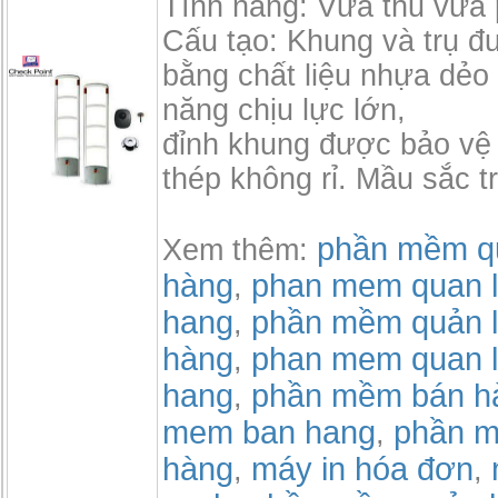
Tính năng: Vừa thu vừa 
Cấu tạo: Khung và trụ đ
bằng chất liệu nhựa dẻo
năng chịu lực lớn,
đỉnh khung được bảo vệ 
thép không rỉ. Mầu sắc t
phần mềm qu
Xem thêm:
hàng
phan mem quan l
,
hang
phần mềm quản l
,
hàng
phan mem quan l
,
hang
phần mềm bán h
,
mem ban hang
phần m
,
hàng
máy in hóa đơn
,
,