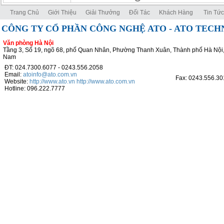
Trang Chủ
Giới Thiệu
Giải Thưởng
Đối Tác
Khách Hàng
Tin Tức
CÔNG TY CỔ PHẦN CÔNG NGHỆ ATO - ATO TEC
Văn phòng Hà Nội
Tầng 3, Số 19, ngõ 68, phố Quan Nhân, Phường Thanh Xuân, Thành phố Hà Nội,
Nam
ĐT: 024.7300.6077 - 0243.556.2058
Email:
atoinfo@ato.com.vn
Fax: 0243.556.30
Website:
http://www.ato.vn
http://www.ato.com.vn
Hotline: 096.222.7777