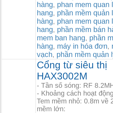
hàng
phan mem quan l
,
hang
phần mềm quản l
,
hàng
phan mem quan l
,
hang
phần mềm bán h
,
mem ban hang
phần m
,
hàng
máy in hóa đơn
,
,
vạch
phần mềm quản l
,
Cổng từ siêu thị
HAX3002M
- Tần số sóng: RF 8.2M
- Khoảng cách hoạt độn
Tem mềm nhỏ: 0.8m về 2
mềm lớn: