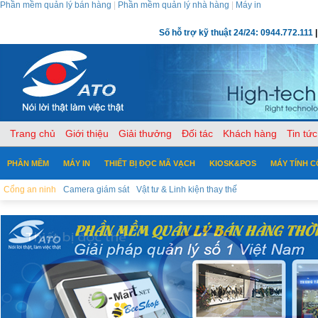
Phần mềm quản lý bán hàng
|
Phần mềm quản lý nhà hàng
|
Máy in
Số hỗ trợ kỹ thuật 24/24: 0944.772.111
|
Trang chủ
Giới thiệu
Giải thưởng
Đối tác
Khách hàng
Tin tức
PHẦN MỀM
MÁY IN
THIẾT BỊ ĐỌC MÃ VẠCH
KIOSK&POS
MÁY TÍNH 
Cổng an ninh
Camera giám sát
Vật tư & Linh kiện thay thế