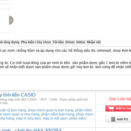
‹
nh ứng dụng
Phụ kiện / tùy chọn
Tài liệu
Driver
Video
Nhận xét
t an ninh, chống trộm và áp dụng cho các hệ thống siêu thị, minimart, shop thời t
óng từ. Cơ chế hoạt động của an ninh là trên sản phẩm được gắn 1 tem từ mềm 
 ninh sẽ nhận biết được sản phẩm chưa được gỡ, hủy tem từ, tem cứng để nhận biết
 tính tiền CASIO
Giá:
Liên hệ
 dòng máy tính tiền CASIO. - ĐVT : Chiếc. Được phân phối bởi
t hảo
ản lý bán hàng
phan mem quan ly ban hang
phần mềm
,
,
n mem quan ly nha hang
phần mềm bán hàng
phan mem
,
,
nhà hàng
máy in hóa đơn
máy in mã vạch
phần mềm
,
,
,
n ninh - cánh thu HAX 3002RX