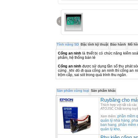
‹
Tính năng SD
Đặc tính kỹ thuật
Bảo hành
Mô hì
Cổng an ninh
là thiết bị có chức năng kiểm soá
phẩm, hệ thống bán lẻ
Cổng an ninh
được sử dụng tần số thu phát s
cứng , khi đó đi qua cổng an ninh thì cổng an
trộm cắp, sai sót trong quá trình thu ngân.
Sản phẩm cùng loại
Sản phẩm khác
Ruybăng cho máy
Thích hợp với tất cả các
ATOJSC Chất lượng tuyệ
phần mềm qu
Xem thêm:
quản lý nhà hàng
pha
,
ban hang
phần mềm 
,
quản lý kho
,
Phụ kiện cổng a