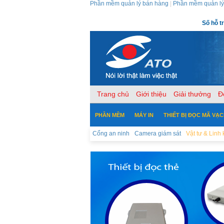
Phần mềm quản lý bán hàng
|
Phần mềm quản lý
Số hỗ t
Trang chủ
Giới thiệu
Giải thưởng
Đ
PHẦN MỀM
MÁY IN
THIẾT BỊ ĐỌC MÃ VẠ
Cổng an ninh
Camera giám sát
Vật tư & Linh 