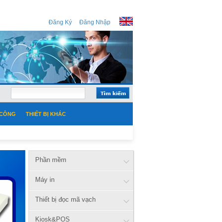
Đăng Ký
Đăng Nhập
 CÔNG
THIẾT BỊ KHÁC
Phần mềm
Máy in
Thiết bị đọc mã vạch
Kiosk&POS