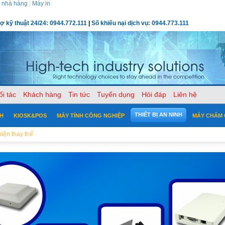
 nhà hàng
|
Máy in
rợ kỹ thuật 24/24: 0944.772.111
|
Số khiếu nại dịch vụ: 0944.773.111
ối tác
Khách hàng
Tin tức
Tuyển dụng
Hỏi đáp
Liên hệ
THIẾT BỊ AN NINH
CH
KIOSK&POS
MÁY TÍNH CÔNG NGHIỆP
MÁY CHẤM
kiện thay thế