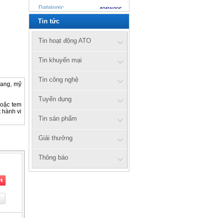
Datalogic
Tin tức
Zebex
Cipherlab
Tin hoạt động ATO
UTG
Tin khuyến mại
Xprinter
Tin công nghệ
rang, mỹ
Tuyển dụng
Honeywell
hoặc tem
 hành vi
Tin sản phẩm
Zebra
axiomtek
Giải thưởng
Citizen
Thông báo
Prowill
ATO
ATS