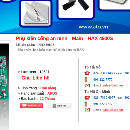
Phụ kiện cổng an ninh - Main - HAX 4900S
:
Mã sản phẩm
HAX4900S
- Sản phẩm, linh kiện thay thế chính hãng từ HAX
Tp. Hà Nội
> Lượt xem
:
18631
024. 7300 6077 - ext: 201
Giá:
Liên hệ
096 222 7777
sales@ato.vn
Email:
> Tình trạng
:
Còn hàng
Tp. Hồ Chí Minh
> Hãng sản xuất
:
APOS
028. 7300 6077 - ext: 802
> Bảo hành
:
12 Tháng
096 222 7777
sales@ato.vn
Email: