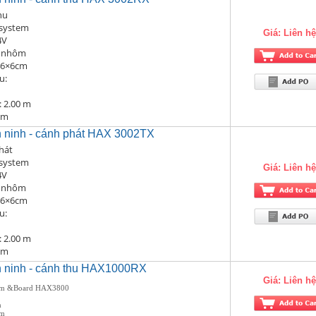
hu
 system
Giá:
Liên hệ
4V
m nhôm
×46×6cm
u:
 2.00 m
 m
n ninh - cánh phát HAX 3002TX
hát
 system
Giá:
Liên hệ
4V
m nhôm
×46×6cm
u:
 2.00 m
 m
n ninh - cánh thu HAX1000RX
Giá:
Liên hệ
stem &Board HAX3800
m
cm