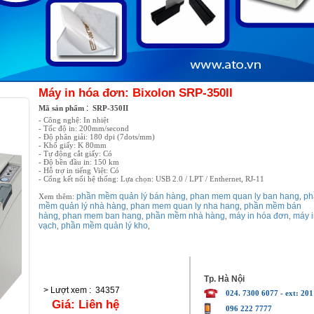
Máy in hóa đơn: Bixolon SRP-350II
:
Mã sản phẩm
SRP-350II
- Công nghệ: In nhiệt
- Tốc độ in: 200mm/second
- Độ phân giải: 180 dpi (7dots/mm)
- Khổ giấy: K 80mm
- Tự động cắt giấy: Có
- Độ bền đầu in: 150 km
- Hỗ trợ in tiếng Việt: Có
- Cổng kết nối hệ thống: Lựa chọn: USB 2.0 / LPT / Enthernet, RJ-11
phần mềm quản lý bán hàng
phan mem quan ly ban hang
ph
Xem thêm:
,
,
mềm quản lý nhà hàng
phan mem quan ly nha hang
phần mềm bán
,
,
hàng
phan mem ban hang
phần mềm nhà hàng
máy in hóa đơn
máy 
,
,
,
,
vạch
phần mềm quản lý kho
,
,
Tp. Hà Nội
> Lượt xem
:
34357
024. 7300 6077 - ext: 201
Giá:
Liên hệ
096 222 7777