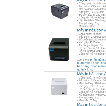
- Công nghệ: In nhiệt trực
- Tốc độ in: 230mm/s, 2
- Mật độ dòng: 576 dots
- Khổ giấy: 79.5±0.5mm
- Độ bền đầu in: 150 km
- Cổng kết nối hệ thốn
- Hệ điều hành: Window, 
- Trọng lượng: 2 kg
- Màu sắc: Xám
Máy in hóa đơn 
- Công nghệ: In nhiệt
- Tốc độ in: 230mm/sec
- Độ phân giải: 203 dpi 
- Khổ giấy: K 80mm
- Tự động cắt giấy: Có
- Độ bền đầu in: 100 km
- Hỗ trợ in tiếng Việt: Có
- Cổng kết nối hệ thống:
phần mềm qu
Xem thêm:
quản lý nhà hàng
pha
,
ban hang
phần mềm 
,
quản lý kho
,
Máy in hóa đơn
- Công nghệ: In nhiệt trực
- Tốc độ in: 230mm/s, 2
- Mật độ dòng: 576 dots
- Khổ giấy: 79.5±0.5mm
- Độ bền đầu in: 150 km
- Cổng kết nối hệ thốn
- Hệ điều hành: Window, 
- Trọng lượng: 2 kg
- Màu sắc: Trắng
Máy in hóa đơn 