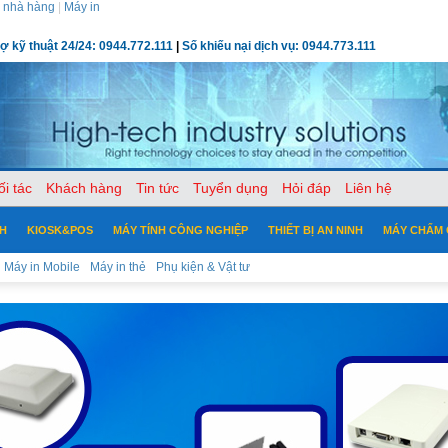
 nhà hàng
|
Máy in
rợ kỹ thuật 24/24: 0944.772.111
|
Số khiếu nại dịch vụ: 0944.773.111
ối tác
Khách hàng
Tin tức
Tuyển dụng
Hỏi đáp
Liên hệ
CH
KIOSK&POS
MÁY TÍNH CÔNG NGHIỆP
THIẾT BỊ AN NINH
MÁY CHẤM
Máy in Mobile
Máy in thẻ
Phụ kiện & Vật tư