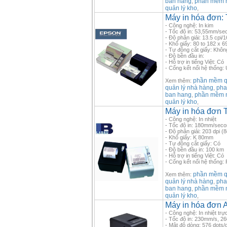
ban hang
phần mềm 
,
quản lý kho
,
Máy in hóa đơn:
- Công nghệ: In kim
- Tốc độ in: 53,55mm/se
- Độ phân giải: 13.5 cpi/1
- Khổ giấy: 80 to 182 x 6
- Tự động cắt giấy: Khôn
- Độ bền đầu in:
- Hỗ trợ in tiếng Việt: Có
- Cổng kết nối hệ thống: U
phần mềm qu
Xem thêm:
quản lý nhà hàng
pha
,
ban hang
phần mềm 
,
quản lý kho
,
Máy in hóa đơn
- Công nghệ: In nhiệt
- Tốc độ in: 180mm/sec
- Độ phân giải: 203 dpi 
- Khổ giấy: K 80mm
- Tự động cắt giấy: Có
- Độ bền đầu in: 100 km
- Hỗ trợ in tiếng Việt: Có
- Cổng kết nối hệ thống:
phần mềm qu
Xem thêm:
quản lý nhà hàng
pha
,
ban hang
phần mềm 
,
quản lý kho
,
Máy in hóa đơn
- Công nghệ: In nhiệt trực
- Tốc độ in: 230mm/s, 2
- Mật độ dòng: 576 dots