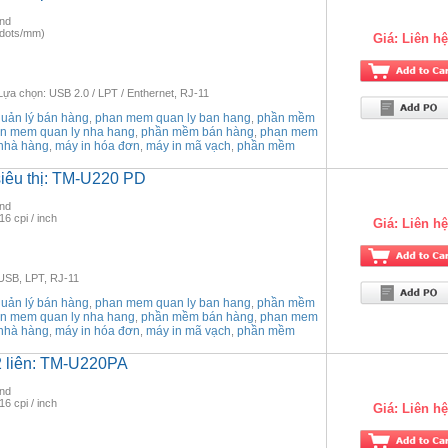
ond
(7dots/mm)
Giá:
Liên hệ
 Lựa chọn: USB 2.0 / LPT / Enthernet, RJ-11
ản lý bán hàng
phan mem quan ly ban hang
phần mềm
,
,
n mem quan ly nha hang
phần mềm bán hàng
phan mem
,
,
nhà hàng
máy in hóa đơn
máy in mã vạch
phần mềm
,
,
,
siêu thị: TM-U220 PD
ond
16 cpi / inch
Giá:
Liên hệ
 USB, LPT, RJ-11
ản lý bán hàng
phan mem quan ly ban hang
phần mềm
,
,
n mem quan ly nha hang
phần mềm bán hàng
phan mem
,
,
nhà hàng
máy in hóa đơn
máy in mã vạch
phần mềm
,
,
,
2 liên: TM-U220PA
ond
16 cpi / inch
Giá:
Liên hệ