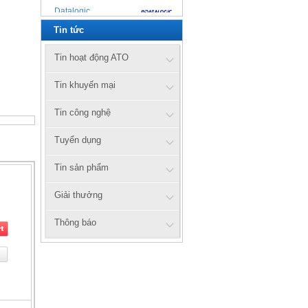
Datalogic
Tin tức
Zebex
Cipherlab
Tin hoạt động ATO
UTG
Tin khuyến mại
Xprinter
Tin công nghệ
Tuyển dụng
Honeywell
Tin sản phẩm
Zebra
axiomtek
Giải thưởng
Citizen
Thông báo
Prowill
ATO
ATS