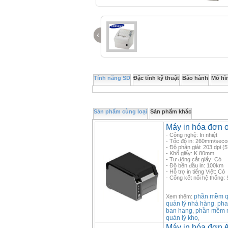
‹
Tính năng SD
Đặc tính kỹ thuật
Bảo hành
Mô hì
Sản phẩm cùng loại
Sản phẩm khác
Máy in hóa đơn 
- Công nghệ: In nhiệt
- Tốc độ in: 260mm/sec
- Độ phân giải: 203 dpi (5
- Khổ giấy: K 80mm
- Tự động cắt giấy: Có
- Độ bền đầu in: 100km
- Hỗ trợ in tiếng Việt: Có
- Cổng kết nối hệ thống: 
phần mềm qu
Xem thêm:
quản lý nhà hàng
pha
,
ban hang
phần mềm 
,
quản lý kho
,
Máy in hóa đơn