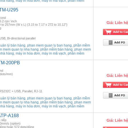
nhà hàng
máy in hóa đơn
máy in mã vạch
phần mềm
,
,
,
 TM-U295
cond
6.2 cpi / inch
Giá:
Liên hệ
9 to 257mm (W x L) {3.15 to 7.17 x 272 to 10.12”}
g
SB, Bi-directional parallel
ản lý bán hàng
phan mem quan ly ban hang
phần mềm
,
,
n mem quan ly nha hang
phần mềm bán hàng
phan mem
,
,
nhà hàng
máy in hóa đơn
máy in mã vạch
phần mềm
,
,
,
 TM-200PB
ond
(8dots/mm)
Giá:
Liên hệ
 RS232C + USB, Parallel, RJ-11
ản lý bán hàng
phan mem quan ly ban hang
phần mềm
,
,
n mem quan ly nha hang
phần mềm bán hàng
phan mem
,
,
nhà hàng
máy in hóa đơn
máy in mã vạch
phần mềm
,
,
,
 ATP-A168
 tiếp
Giá:
Liên hệ
60mm/s (option)
/dòng hoặc 572 dots/dòng