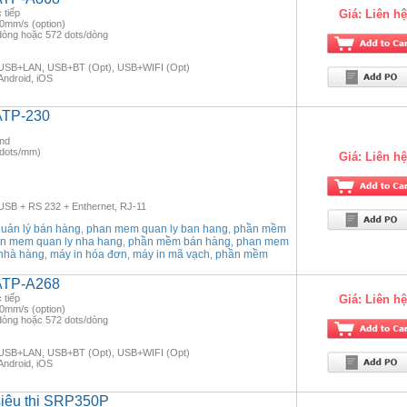
 tiếp
Giá:
Liên hệ
60mm/s (option)
/dòng hoặc 572 dots/dòng
g: USB+LAN, USB+BT (Opt), USB+WIFI (Opt)
Android, iOS
ATP-230
ond
(8dots/mm)
Giá:
Liên hệ
 USB + RS 232 + Enthernet, RJ-11
ản lý bán hàng
phan mem quan ly ban hang
phần mềm
,
,
n mem quan ly nha hang
phần mềm bán hàng
phan mem
,
,
nhà hàng
máy in hóa đơn
máy in mã vạch
phần mềm
,
,
,
 ATP-A268
 tiếp
Giá:
Liên hệ
60mm/s (option)
/dòng hoặc 572 dots/dòng
g: USB+LAN, USB+BT (Opt), USB+WIFI (Opt)
Android, iOS
siêu thị SRP350P