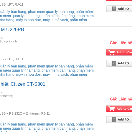
 USB, LPT, RJ-11
ản lý bán hàng
phan mem quan ly ban hang
phần mềm
,
,
n mem quan ly nha hang
phần mềm bán hàng
phan mem
,
,
nhà hàng
máy in hóa đơn
máy in mã vạch
phần mềm
,
,
,
 TM-U220PB
ond
16 cpi / inch
Giá:
Liên hệ
 USB, LPT, RJ-11
ản lý bán hàng
phan mem quan ly ban hang
phần mềm
,
,
n mem quan ly nha hang
phần mềm bán hàng
phan mem
,
,
nhà hàng
máy in hóa đơn
máy in mã vạch
phần mềm
,
,
,
hiệt: Citizen CT-S801
ond
(8dots/mm)
Giá:
Liên hệ
: USB + RS 232C + Enthernet, RJ-11
ản lý bán hàng
phan mem quan ly ban hang
phần mềm
,
,
n mem quan ly nha hang
phần mềm bán hàng
phan mem
,
,