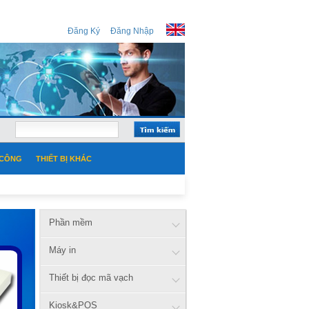
Đăng Ký
Đăng Nhập
 CÔNG
THIẾT BỊ KHÁC
Phần mềm
Máy in
Thiết bị đọc mã vạch
Kiosk&POS