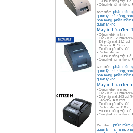
- Hỗ trợ in tiếng Việt: Có
- Cổng kết nối hệ thống:
phần mềm qu
Xem thêm:
quản lý nhà hàng
pha
,
ban hang
phần mềm 
,
quản lý kho
,
Máy in hóa đơn
- Công nghệ: In kim
- Tốc độ in: 120mm/sec
- Độ phân giải: 13.3 cpi - 
- Khổ giấy: K 76mm
- Tự động cắt giấy: Có
- Độ bền đầu in:
- Hỗ trợ in tiếng Việt: Có
- Cổng kết nối hệ thống:
phần mềm qu
Xem thêm:
quản lý nhà hàng
pha
,
ban hang
phần mềm 
,
quản lý kho
,
Máy in hoá đơn n
- Công nghệ: In nhiệt
- Tốc độ in: 300mm/sec
- Độ phân giải: 203 dpi 
- Khổ giấy: K 80mm
- Tự động cắt giấy: Có
- Độ bền đầu in: 150 km
- Hỗ trợ in tiếng Việt: Có
- Cổng kết nối hệ thống
phần mềm qu
Xem thêm:
quản lý nhà hàng
pha
,