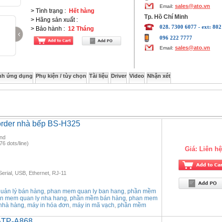
sales@ato.vn
Email:
> Tình trạng
:
Hết hàng
Tp. Hồ Chí Minh
> Hãng sản xuất
:
028. 7300 6077 - ext: 802
> Bảo hành
:
12 Tháng
‹
096 222 7777
sales@ato.vn
Email:
nh ứng dụng
Phụ kiện / tùy chọn
Tài liệu
Driver
Video
Nhận xét
order nhà bếp BS-H325
ond
76 dots/line)
Giá:
Liên hệ
Serial, USB, Ethernet, RJ-11
ản lý bán hàng
phan mem quan ly ban hang
phần mềm
,
,
n mem quan ly nha hang
phần mềm bán hàng
phan mem
,
,
nhà hàng
máy in hóa đơn
máy in mã vạch
phần mềm
,
,
,
 ATP-A868