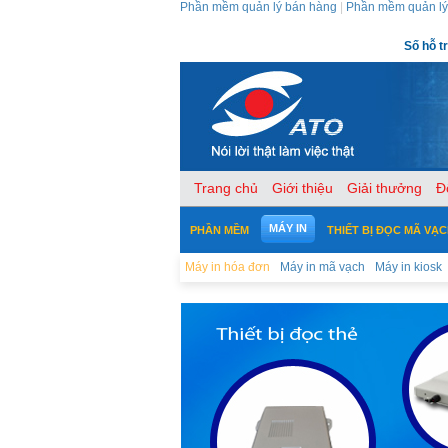
Phần mềm quản lý bán hàng
|
Phần mềm quản lý
Số hỗ t
Trang chủ
Giới thiệu
Giải thưởng
Đ
MÁY IN
PHẦN MỀM
THIẾT BỊ ĐỌC MÃ VẠ
Máy in hóa đơn
Máy in mã vạch
Máy in kiosk