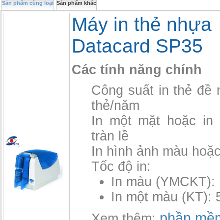
Sản phẩm cùng loại
Sản phẩm khác
Máy in thẻ nhựa
Datacard SP35
Các tính năng chính
Công suất in thẻ đề 
thẻ/năm
In một mặt hoặc in 
tràn lề
In hình ảnh màu hoặc
Tốc độ in:
In màu (YMCKT): 
In một màu (KT): 
phần mềm
Xem thêm: