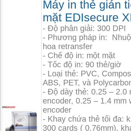
Máy in thẻ gián t
mặt EDIsecure X
- Độ phân giải: 300 DPI
- Phương pháp in: Nhu
hoa retransfer
- Chế độ in: một mặt
- Tốc độ in: 90 thẻ/giờ
- Loại thẻ: PVC, Compos
ABS, PET, và Polycarbo
- Độ dày thẻ: 0.25 – 2.
encoder, 0.25 – 1.4 mm 
encoder
- Khay chứa thẻ tối đa: 
300 cards ( 0.76mm), kh