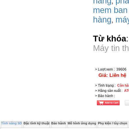
hang
phâ
,
mem ban
hàng
má
,
Từ khóa
Máy tin t
> Lượt xem
:
39606
Giá:
Liên hệ
> Tình trạng
:
Còn hà
> Hãng sản xuất
:
AT
> Bảo hành
:
Tính năng SD
Đặc tính kỹ thuật
Bảo hành
Mô hình ứng dụng
Phụ kiện / tùy chọn