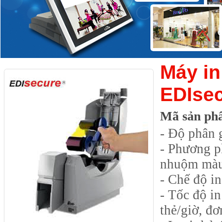
Máy in
EDIse
Mã sản ph
- Độ phân 
- Phương p
nhuộm màu
- Chế độ in
- Tốc độ i
thẻ/giờ, đơ