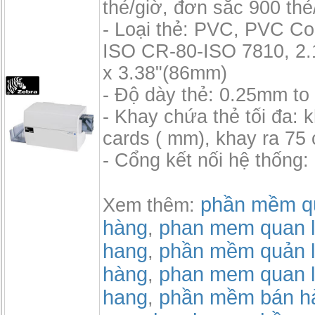
thẻ/giờ, đơn sắc 900 thẻ
- Loại thẻ: PVC, PVC C
ISO CR-80-ISO 7810, 2.
x 3.38"(86mm)
- Độ dày thẻ: 0.25mm t
- Khay chứa thẻ tối đa: 
cards ( mm), khay ra 75
- Cổng kết nối hệ thống:
phần mềm qu
Xem thêm:
hàng
phan mem quan l
,
hang
phần mềm quản l
,
hàng
phan mem quan l
,
hang
phần mềm bán h
,