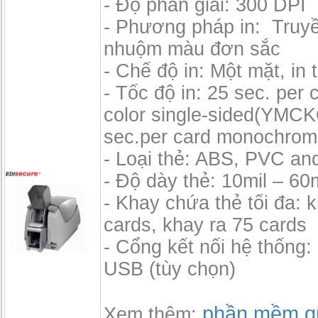
- Độ phân giải: 300 DPI
- Phương pháp in: Truyề
nhuộm màu đơn sắc
- Chế độ in: Một mặt, in t
- Tốc độ in: 25 sec. per c
color single-sided(YMCK
sec.per card monochrom
- Loại thẻ: ABS, PVC an
- Độ dày thẻ: 10mil – 60m
- Khay chứa thẻ tối đa: 
cards, khay ra 75 cards
- Cổng kết nối hệ thống
USB (tùy chọn)
phần mềm qu
Xem thêm: