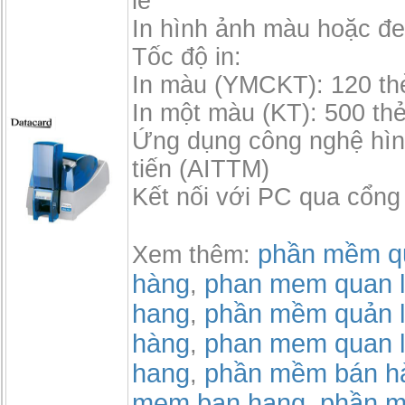
lề
In hình ảnh màu hoặc đe
Tốc độ in:
In màu (YMCKT): 120 th
In một màu (KT): 500 thẻ
Ứng dụng công nghệ hìn
tiến (AITTM)
Kết nối với PC qua cổn
phần mềm qu
Xem thêm:
hàng
phan mem quan l
,
hang
phần mềm quản l
,
hàng
phan mem quan l
,
hang
phần mềm bán h
,
mem ban hang
phần m
,