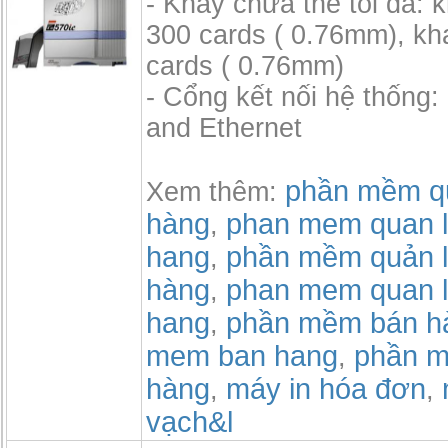
- Khay chứa thẻ tối đa: 
300 cards ( 0.76mm), kh
cards ( 0.76mm)
- Cổng kết nối hệ thống
and Ethernet
phần mềm qu
Xem thêm:
hàng
phan mem quan l
,
hang
phần mềm quản l
,
hàng
phan mem quan l
,
hang
phần mềm bán h
,
mem ban hang
phần m
,
hàng
máy in hóa đơn
,
,
vạch&l