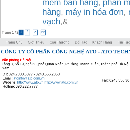
mem ban hang
phần m
,
hàng
máy in hóa đơn
,
,
vạch
,&
1
2
>
>>
Trang 1 / 2
Trang Chủ
Giới Thiệu
Giải Thưởng
Đối Tác
Khách Hàng
Tin Tức
CÔNG TY CỔ PHẦN CÔNG NGHỆ ATO - ATO TEC
Văn phòng Hà Nội
Tầng 3, Số 19, ngõ 68, phố Quan Nhân, Phường Thanh Xuân, Thành phố Hà Nội,
Nam
ĐT: 024.7300.6077 - 0243.556.2058
Email:
atoinfo@ato.com.vn
Fax: 0243.556.30
Website:
http://www.ato.vn
http://www.ato.com.vn
Hotline: 096.222.7777