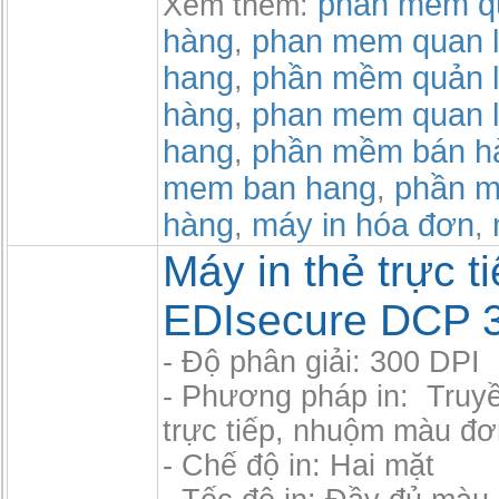
phần mềm qu
Xem thêm:
hàng
phan mem quan l
,
hang
phần mềm quản l
,
hàng
phan mem quan l
,
hang
phần mềm bán h
,
mem ban hang
phần m
,
hàng
máy in hóa đơn
,
,
Máy in thẻ trực t
EDIsecure DCP 3
- Độ phân giải: 300 DPI
- Phương pháp in: Truyền
trực tiếp, nhuộm màu đơ
- Chế độ in: Hai mặt