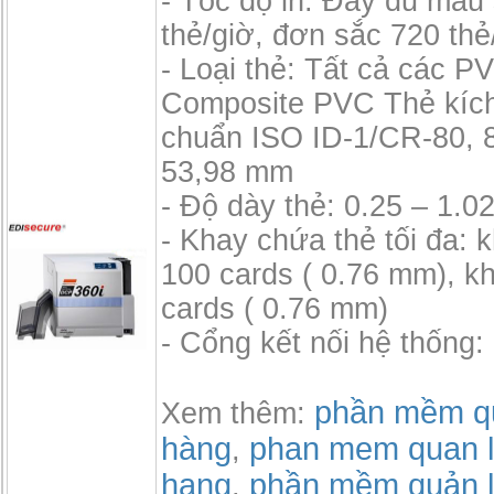
- Tốc độ in: Đầy đủ màu
thẻ/giờ, đơn sắc 720 thẻ
- Loại thẻ: Tất cả các P
Composite PVC Thẻ kích
chuẩn ISO ID-1/CR-80, 
53,98 mm
- Độ dày thẻ: 0.25 – 1.
- Khay chứa thẻ tối đa: 
100 cards ( 0.76 mm), k
cards ( 0.76 mm)
- Cổng kết nối hệ thống
phần mềm qu
Xem thêm:
hàng
phan mem quan l
,
hang
phần mềm quản l
,