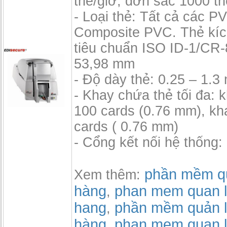
thẻ/giờ, đơn sắc 1000 th
- Loại thẻ: Tất cả các P
Composite PVC. Thẻ kíc
tiêu chuẩn ISO ID-1/CR-
53,98 mm
- Độ dày thẻ: 0.25 – 1.
- Khay chứa thẻ tối đa: 
100 cards (0.76 mm), kh
cards ( 0.76 mm)
- Cổng kết nối hệ thống
phần mềm qu
Xem thêm:
hàng
phan mem quan l
,
hang
phần mềm quản l
,
hàng
phan mem quan l
,