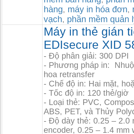
hàng
máy in hóa đơn
,
,
vạch
phần mềm quản l
,
Máy in thẻ gián t
EDIsecure XID 5
- Độ phân giải: 300 DPI
- Phương pháp in: Nhu
hoa retransfer
- Chế độ in: Hai mặt, ho
- Tốc độ in: 120 thẻ/giờ
- Loại thẻ: PVC, Compos
ABS, PET, và Thủy Poly
- Độ dày thẻ: 0.25 – 2.
encoder, 0.25 – 1.4 mm 