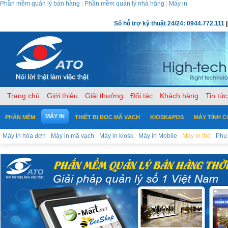
Phần mềm quản lý bán hàng
|
Phần mềm quản lý nhà hàng
|
Máy in
Số hỗ trợ kỹ thuật 24/24: 0944.772.111
|
Trang chủ
Giới thiệu
Giải thưởng
Đối tác
Khách hàng
Tin tức
MÁY IN
PHẦN MỀM
THIẾT BỊ ĐỌC MÃ VẠCH
KIOSK&POS
MÁY TÍNH 
Máy in hóa đơn
Máy in mã vạch
Máy in kiosk
Máy in Mobile
Máy in thẻ
Phụ 