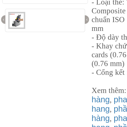
- Loại thẻ:
Composite 
chuẩn ISO 
‹
‹
mm
- Độ dày t
- Khay chứ
cards (0.7
(0.76 mm)
- Cổng kết
Xem thêm
hàng
pha
,
hang
phầ
,
hàng
pha
,