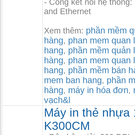
- Cổng kết nối hệ thống
and Ethernet
phần mềm qu
Xem thêm:
hàng
phan mem quan l
,
hang
phần mềm quản l
,
hàng
phan mem quan l
,
hang
phần mềm bán h
,
mem ban hang
phần m
,
hàng
máy in hóa đơn
,
,
vạch&l
Máy in thẻ nhựa
K300CM