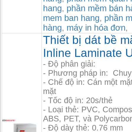
hang
phần mềm bán h
,
mem ban hang
phần m
,
hàng
máy in hóa đơn
,
,
Thiết bị dát bề mặ
Inline Laminate U
- Độ phân giải:
- Phương pháp in: Chuy
- Chế độ in: Cán một mặ
mặt
- Tốc độ in: 20s/thẻ
- Loại thẻ: PVC, Compos
ABS, PET, và Polycarbo
- Độ dày thẻ: 0.76 mm