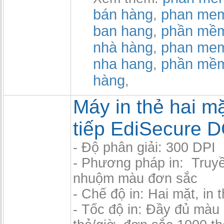
bán hàng
phan mem
,
ban hang
phần mềm
,
nhà hàng
phan mem
,
nha hang
phần mề
,
hàng
,
Máy in thẻ hai mặ
tiếp EdiSecure 
- Độ phân giải: 300 DPI
- Phương pháp in: Truyề
nhuộm màu đơn sắc
- Chế độ in: Hai mặt, in t
- Tốc độ in: Đầy đủ màu