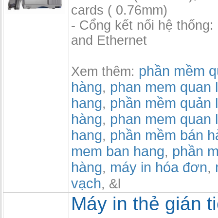
cards ( 0.76mm)
- Cổng kết nối hệ thống
and Ethernet
phần mềm qu
Xem thêm:
hàng
phan mem quan l
,
hang
phần mềm quản l
,
hàng
phan mem quan l
,
hang
phần mềm bán h
,
mem ban hang
phần m
,
hàng
máy in hóa đơn
,
,
vạch
, &l
Máy in thẻ gián t