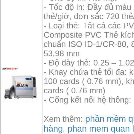
- Tốc độ in: Đầy đủ màu
thẻ/giờ, đơn sắc 720 thẻ
- Loại thẻ: Tất cả các P
Composite PVC Thẻ kích
chuẩn ISO ID-1/CR-80, 
53,98 mm
- Độ dày thẻ: 0.25 – 1.
- Khay chứa thẻ tối đa: 
100 cards ( 0.76 mm), k
cards ( 0.76 mm)
- Cổng kết nối hệ thống
phần mềm qu
Xem thêm:
hàng
phan mem quan l
,