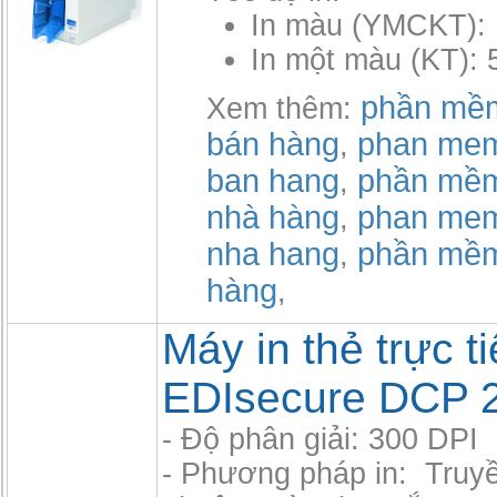
In màu (YMCKT): 
In một màu (KT): 
phần mềm
Xem thêm:
bán hàng
phan mem
,
ban hang
phần mềm
,
nhà hàng
phan mem
,
nha hang
phần mề
,
hàng
,
Máy in thẻ trực t
EDIsecure DCP 
- Độ phân giải: 300 DPI
- Phương pháp in: Truyề