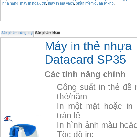
nhà hàng
,
máy in hóa đơn
,
máy in mã vạch
,
phần mềm quản lý kho
,
Sản phẩm cùng loại
Sản phẩm khác
Máy in thẻ nhựa
Datacard SP35
Các tính năng chính
Công suất in thẻ đề 
thẻ/năm
In một mặt hoặc in 
tràn lề
In hình ảnh màu hoặc
Tốc độ in: