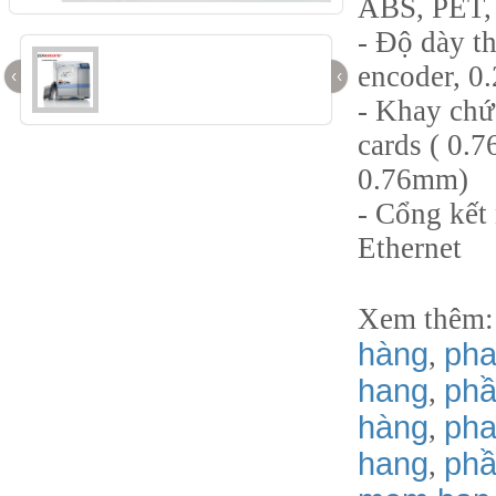
ABS, PET,
- Độ dày t
encoder, 0
‹
‹
- Khay chứ
cards ( 0.7
0.76mm)
- Cổng kết
Ethernet
Xem thêm
hàng
pha
,
hang
phầ
,
hàng
pha
,
hang
phâ
,