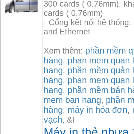
300 cards ( 0.76mm), kh
cards ( 0.76mm)
- Cổng kết nối hệ thống
and Ethernet
phần mềm qu
Xem thêm:
hàng
phan mem quan l
,
hang
phần mềm quản l
,
hàng
phan mem quan l
,
hang
phần mềm bán h
,
mem ban hang
phần m
,
hàng
máy in hóa đơn
,
,
vạch
, &l
Máy in thẻ nhựa