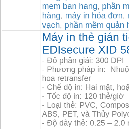
mem ban hang
phần m
,
hàng
máy in hóa đơn
,
,
vạch
phần mềm quản l
,
Máy in thẻ gián t
EDIsecure XID 5
- Độ phân giải: 300 DPI
- Phương pháp in: Nhu
hoa retransfer
- Chế độ in: Hai mặt, ho
- Tốc độ in: 120 thẻ/giờ
- Loại thẻ: PVC, Compos
ABS, PET, và Thủy Poly
- Độ dày thẻ: 0.25 – 2.