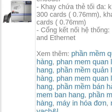
- Khay chứa thẻ tối đa: 
300 cards ( 0.76mm), kh
cards ( 0.76mm)
- Cổng kết nối hệ thống
and Ethernet
phần mềm qu
Xem thêm:
hàng
phan mem quan l
,
hang
phần mềm quản l
,
hàng
phan mem quan l
,
hang
phần mềm bán h
,
mem ban hang
phần m
,
hàng
máy in hóa đơn
,
,
vạch&l