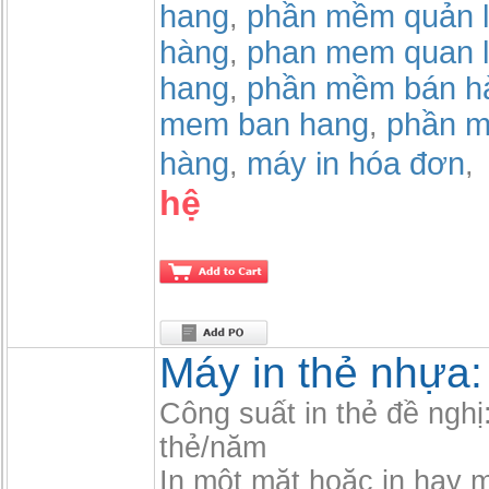
hang
phần mềm quản l
,
hàng
phan mem quan l
,
hang
phần mềm bán h
,
mem ban hang
phần m
,
hàng
máy in hóa đơn
,
,
hệ
Máy in thẻ nhựa
Công suất in thẻ đề nghị
thẻ/năm
In một mặt hoặc in hay mặ