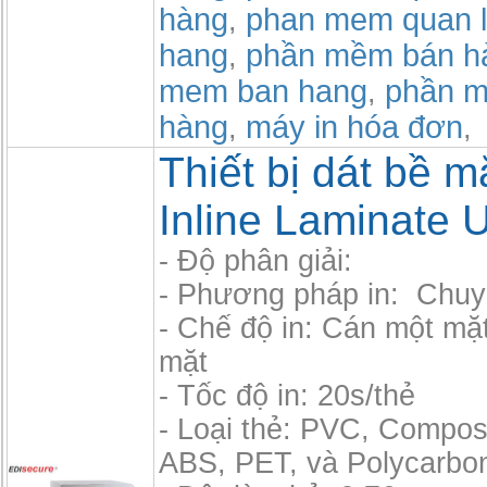
hàng
phan mem quan l
,
hang
phần mềm bán h
,
mem ban hang
phần m
,
hàng
máy in hóa đơn
,
,
Thiết bị dát bề mặ
Inline Laminate U
- Độ phân giải:
- Phương pháp in: Chuy
- Chế độ in: Cán một mặ
mặt
- Tốc độ in: 20s/thẻ
- Loại thẻ: PVC, Compos
ABS, PET, và Polycarbo