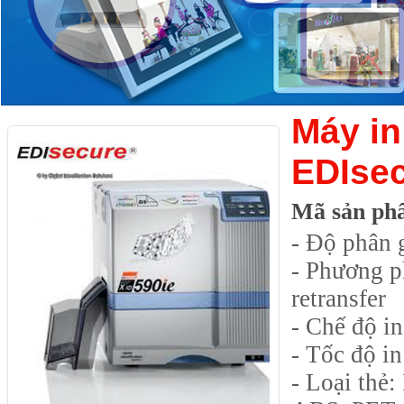
Máy in
EDIsec
Mã sản ph
- Độ phân 
- Phương 
retransfer
- Chế độ i
- Tốc độ in
- Loại thẻ