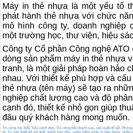
Máy in thẻ nhựa là một yếu tố t
phát hành thẻ nhựa với chức năn
mô hình công ty, doanh nghiệp c
một trường học, thư viện, hiệu sác
Công ty Cổ phần Công nghệ ATO 
dòng sản phẩm máy in thẻ nhựa v
tranh, là một giải pháp hoàn hảo
nhau. Với thiết kế phù hợp và cấu
thẻ nhựa (tên máy) sẽ tạo ra nhữ
nghiệp chất lượng cao và độ phân 
cạnh đó, thiết kế nhỏ gọn giúp thu
đâu quý khách hàng mong muốn.
Thi công nội thất
,
Tiểu cảnh đẹp
,
Thi công trần thạch cao
,
sản xuất đồ gỗ
,
Phòng 
rẻ
,
Tư vân thiết kế nội thất
,
tranh sơn dầu
,
phần mềm quản lý bán hàng
,
phần m