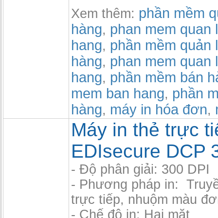
phần mềm qu
Xem thêm:
hàng
phan mem quan l
,
hang
phần mềm quản l
,
hàng
phan mem quan l
,
hang
phần mềm bán h
,
mem ban hang
phần m
,
hàng
máy in hóa đơn
,
,
Máy in thẻ trực t
EDIsecure DCP 3
- Độ phân giải: 300 DPI
- Phương pháp in: Truyền
trực tiếp, nhuộm màu đơ
- Chế độ in: Hai mặt