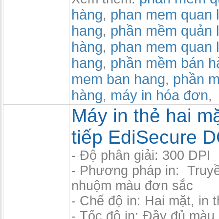
hàng
phan mem quan l
,
hang
phần mềm quản l
,
hàng
phan mem quan l
,
hang
phần mềm bán h
,
mem ban hang
phần m
,
hàng
máy in hóa đơn
,
,
Máy in thẻ hai mặ
tiếp EdiSecure 
- Độ phân giải: 300 DPI
- Phương pháp in: Truyề
nhuộm màu đơn sắc
- Chế độ in: Hai mặt, in t
- Tốc độ in: Đầy đủ màu