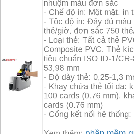
nhuộm màu đơn sắc
- Chế độ in: Một mặt, in t
- Tốc độ in: Đầy đủ màu
thẻ/giờ, đơn sắc 750 thẻ
- Loại thẻ: Tất cả thẻ P
Composite PVC. Thẻ kíc
tiêu chuẩn ISO ID-1/CR-
53,98 mm
- Độ dày thẻ: 0,25-1,3 
- Khay chứa thẻ tối đa: 
100 cards (0.76 mm), kh
cards (0.76 mm)
- Cổng kết nối hệ thống
phần mềm qu
Xem thêm: