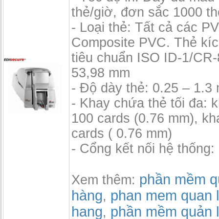
thẻ/giờ, đơn sắc 1000 th
- Loại thẻ: Tất cả các P
Composite PVC. Thẻ kíc
tiêu chuẩn ISO ID-1/CR-
53,98 mm
- Độ dày thẻ: 0.25 – 1.
- Khay chứa thẻ tối đa: 
100 cards (0.76 mm), kh
cards ( 0.76 mm)
- Cổng kết nối hệ thống
phần mềm qu
Xem thêm:
hàng
phan mem quan l
,
hang
phần mềm quản l
,