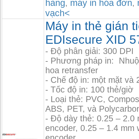
hàng
máy in hóa đơn
,
,
vạch<
Máy in thẻ gián t
EDIsecure XID 5
- Độ phân giải: 300 DPI
- Phương pháp in: Nhu
hoa retransfer
- Chế độ in: một mặt và 
- Tốc độ in: 100 thẻ/giờ
- Loại thẻ: PVC, Compos
ABS, PET, và Polycarbo
- Độ dày thẻ: 0.25 – 2.
encoder, 0.25 – 1.4 mm 
encoder