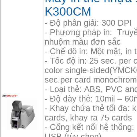
K300CM
- Độ phân giải: 300 DPI
- Phương pháp in: Truyề
nhuộm màu đơn sắc
- Chế độ in: Một mặt, in t
- Tốc độ in: 25 sec. per c
color single-sided(YMCK
sec.per card monochrom
- Loại thẻ: ABS, PVC an
- Độ dày thẻ: 10mil – 60m
- Khay chứa thẻ tối đa: 
cards, khay ra 75 cards
- Cổng kết nối hệ thống
USB (tùy chọn)