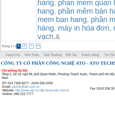
hàng
phan mem quan l
,
hang
phần mềm bán h
,
mem ban hang
phần m
,
hàng
máy in hóa đơn
,
,
vạch
,&
1
2
>
>>
Trang 1 / 2
Trang Chủ
Giới Thiệu
Giải Thưởng
Đối Tác
Khách Hàng
Tin Tức
CÔNG TY CỔ PHẦN CÔNG NGHỆ ATO - ATO TEC
Văn phòng Hà Nội
Tầng 3, Số 19, ngõ 68, phố Quan Nhân, Phường Thanh Xuân, Thành phố Hà Nội,
Nam
ĐT: 024.7300.6077 - 0243.556.2058
Email:
atoinfo@ato.com.vn
Fax: 0243.556.30
Website:
http://www.ato.vn
http://www.ato.com.vn
Hotline: 096.222.7777