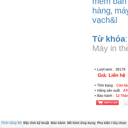
mem ban
hàng
má
,
vạch&l
Từ khóa
Máy in th
> Lượt xem
:
38176
Giá:
Liên hệ
> Tình trạng
:
Còn hà
> Hãng sản xuất
:
AT
> Bảo hành
:
12 Thá
Tính năng SD
Đặc tính kỹ thuật
Bảo hành
Mô hình ứng dụng
Phụ kiện / tùy chọn