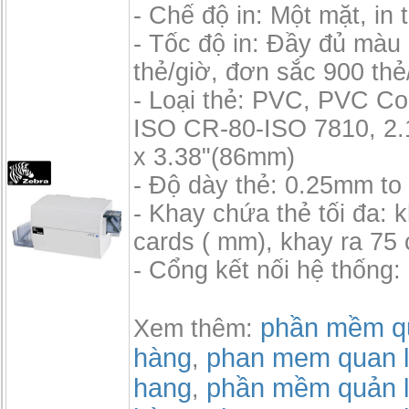
- Chế độ in: Một mặt, in t
- Tốc độ in: Đầy đủ màu
thẻ/giờ, đơn sắc 900 thẻ
- Loại thẻ: PVC, PVC C
ISO CR-80-ISO 7810, 2.
x 3.38"(86mm)
- Độ dày thẻ: 0.25mm t
- Khay chứa thẻ tối đa: 
cards ( mm), khay ra 75
- Cổng kết nối hệ thống:
phần mềm qu
Xem thêm:
hàng
phan mem quan l
,
hang
phần mềm quản l
,