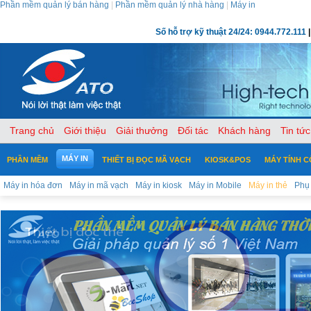
Phần mềm quản lý bán hàng
|
Phần mềm quản lý nhà hàng
|
Máy in
Số hỗ trợ kỹ thuật 24/24: 0944.772.111
|
Trang chủ
Giới thiệu
Giải thưởng
Đối tác
Khách hàng
Tin tức
MÁY IN
PHẦN MỀM
THIẾT BỊ ĐỌC MÃ VẠCH
KIOSK&POS
MÁY TÍNH 
Máy in hóa đơn
Máy in mã vạch
Máy in kiosk
Máy in Mobile
Máy in thẻ
Phụ 