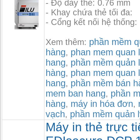
- Độ dày thẻ: 0.76 mm
- Khay chứa thẻ tối đa:
- Cổng kết nối hệ thống
phần mềm qu
Xem thêm:
hàng
phan mem quan l
,
hang
phần mềm quản l
,
hàng
phan mem quan l
,
hang
phần mềm bán h
,
mem ban hang
phần m
,
hàng
máy in hóa đơn
,
,
vạch
phần mềm quản l
,
Máy in thẻ trực t