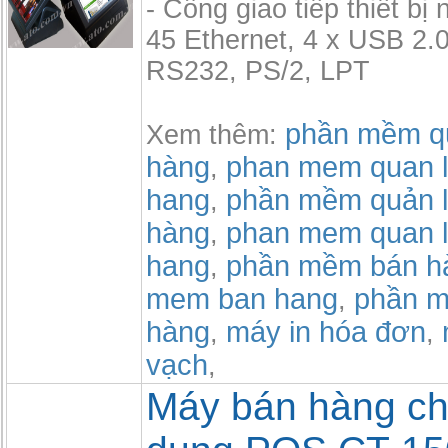
- Cổng giao tiếp thiết bị 
45 Ethernet, 4 x USB 2.0
RS232, PS/2, LPT
phần mềm qu
Xem thêm:
hàng
phan mem quan l
,
hang
phần mềm quản l
,
hàng
phan mem quan l
,
hang
phần mềm bán h
,
mem ban hang
phần m
,
hàng
máy in hóa đơn
,
,
vạch
,
Máy bán hàng c