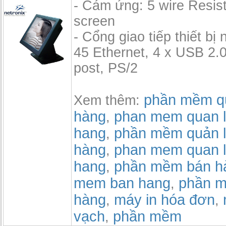
- Cảm ứng: 5 wire Resis
screen
- Cổng giao tiếp thiết bị 
45 Ethernet, 4 x USB 2.0,
post, PS/2
phần mềm qu
Xem thêm:
hàng
phan mem quan l
,
hang
phần mềm quản l
,
hàng
phan mem quan l
,
hang
phần mềm bán h
,
mem ban hang
phần m
,
hàng
máy in hóa đơn
,
,
vạch
phần mềm
,