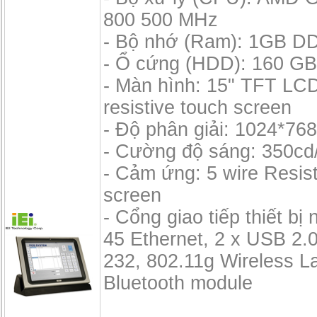
800 500 MHz
- Bộ nhớ (Ram): 1GB D
- Ổ cứng (HDD): 160 GB,
- Màn hình: 15" TFT LCD
resistive touch screen
- Độ phân giải: 1024*76
- Cường độ sáng: 350cd
- Cảm ứng: 5 wire Resis
screen
- Cổng giao tiếp thiết bị 
45 Ethernet, 2 x USB 2.0
232, 802.11g Wireless L
Bluetooth module