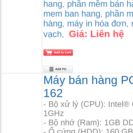
hang
phần mềm bán h
,
mem ban hang
phần m
,
hàng
máy in hóa đơn
,
,
Giá:
Liên hệ
vạch
,
Máy bán hàng P
162
- Bộ xử lý (CPU): Intel
1GHz
- Bộ nhớ (Ram): 1GB D
- Ổ cứng (HDD): 160 GB,