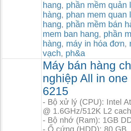
hang
phần mềm quản l
,
hàng
phan mem quan l
,
hang
phần mềm bán h
,
mem ban hang
phần m
,
hàng
máy in hóa đơn
,
,
vạch
ph&a
,
Máy bán hàng c
nghiệp All in one
6215
- Bộ xử lý (CPU): Intel 
@ 1.6GHz/512K L2 cac
- Bộ nhớ (Ram): 1GB D
- Ổ cứng (HDD): 80 GB, 