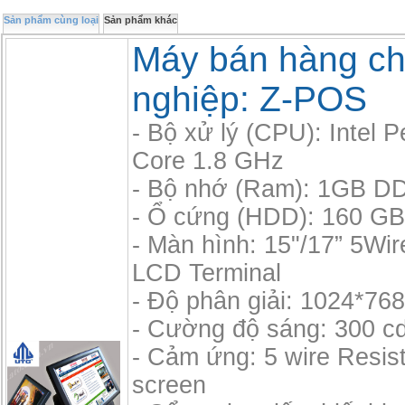
Sản phẩm cùng loại
Sản phẩm khác
Máy bán hàng c
nghiệp: Z-POS
- Bộ xử lý (CPU): Intel 
Core 1.8 GHz
- Bộ nhớ (Ram): 1GB D
- Ổ cứng (HDD): 160 GB,
- Màn hình: 15"/17” 5Wi
LCD Terminal
- Độ phân giải: 1024*768
- Cường độ sáng: 300 c
- Cảm ứng: 5 wire Resis
screen