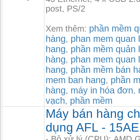
post, PS/2
phần mềm qu
Xem thêm:
hàng
phan mem quan l
,
hang
phần mềm quản l
,
hàng
phan mem quan l
,
hang
phần mềm bán h
,
mem ban hang
phần m
,
hàng
máy in hóa đơn
,
,
vạch
phần mềm
,
Máy bán hàng c
dụng AFL - 15AE
- Bộ xử lý (CPU): AMD 