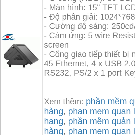
- Màn hình: 15" TFT LC
- Độ phân giải: 1024*76
- Cường độ sáng: 250cd
- Cảm ứng: 5 wire Resis
screen
- Cổng giao tiếp thiết bị 
45 Ethernet, 4 x USB 2.0
RS232, PS/2 x 1 port Ke
phần mềm qu
Xem thêm:
hàng
phan mem quan l
,
hang
phần mềm quản l
,
hàng
phan mem quan l
,