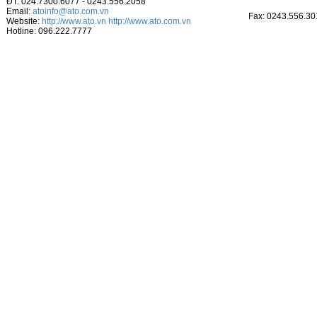
ĐT: 024.7300.6077 - 0243.556.2058
Email:
atoinfo@ato.com.vn
Fax: 0243.556.30
Website:
http://www.ato.vn
http://www.ato.com.vn
Hotline: 096.222.7777