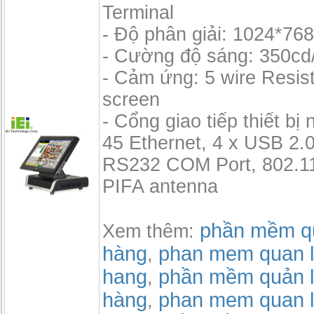
Terminal
- Độ phân giải: 1024*76
- Cường độ sáng: 350cd
- Cảm ứng: 5 wire Resis
screen
- Cổng giao tiếp thiết bị 
45 Ethernet, 4 x USB 2.0
RS232 COM Port, 802.11
PIFA antenna
phần mềm qu
Xem thêm:
hàng
phan mem quan l
,
hang
phần mềm quản l
,
hàng
phan mem quan l
,