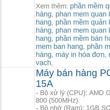
phần mềm qu
Xem thêm:
hàng
phan mem quan l
,
hang
phần mềm quản l
,
hàng
phan mem quan l
,
hang
phần mềm bán h
,
mem ban hang
phần m
,
hàng
máy in hóa đơn
,
,
vạch
,
Máy bán hàng P
15A
- Bộ xử lý (CPU): AMD
800 (500MHz)
- Bộ nhớ (Ram): 1GB S