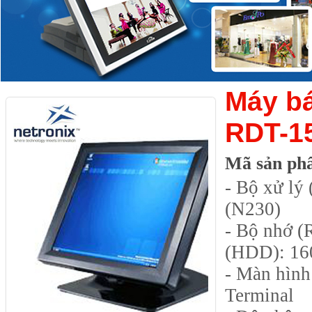
Máy b
RDT-1
Mã sản ph
- Bộ xử lý
(N230)
- Bộ nhớ 
(HDD): 16
- Màn hình
Terminal