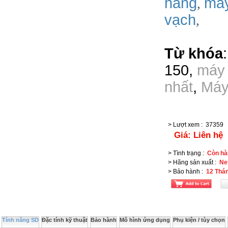
hàng
má
,
vạch
,
Từ khóa
150
,
máy 
nhất
,
Máy
> Lượt xem
:
37359
Giá:
Liên hệ
> Tình trạng
:
Còn hà
> Hãng sản xuất
:
Ne
> Bảo hành
:
12 Thá
Tính năng SD
Đặc tính kỹ thuật
Bảo hành
Mô hình ứng dụng
Phụ kiện / tùy chọn