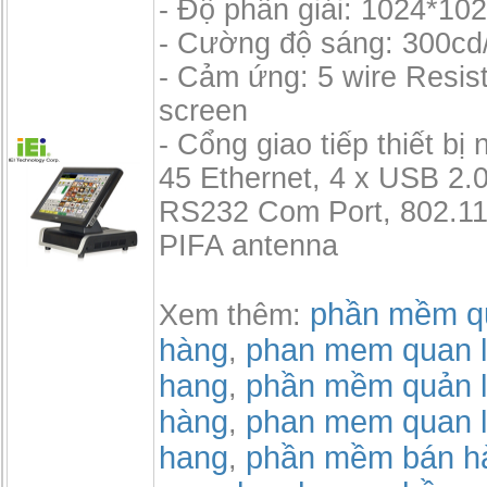
- Độ phân giải: 1024*10
- Cường độ sáng: 300cd
- Cảm ứng: 5 wire Resis
screen
- Cổng giao tiếp thiết bị 
45 Ethernet, 4 x USB 2.0
RS232 Com Port, 802.11 
PIFA antenna
phần mềm qu
Xem thêm:
hàng
phan mem quan l
,
hang
phần mềm quản l
,
hàng
phan mem quan l
,
hang
phần mềm bán h
,