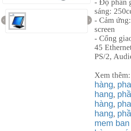
- Độ phân 
sáng: 250
- Cảm ứng:
‹
‹
screen
- Cổng giao
45 Etherne
PS/2, Audi
Xem thêm
hàng
pha
,
hang
phầ
,
hàng
pha
,
hang
phâ
,
mem ban