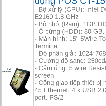
dụng POS CT-15
- Bộ xử lý (CPU): Intel 
E2160 1.8 GHz
- Bộ nhớ (Ram): 1GB D
- Ổ cứng (HDD): 80 GB, 
- Màn hình: 15" 5Wire 
Terminal
- Độ phân giải: 1024*76
- Cường độ sáng: 250cd
- Cảm ứng: 5 wire Resis
screen
- Cổng giao tiếp thiết bị 
45 Ethernet, 4 x USB 2.0,
port, PS/2