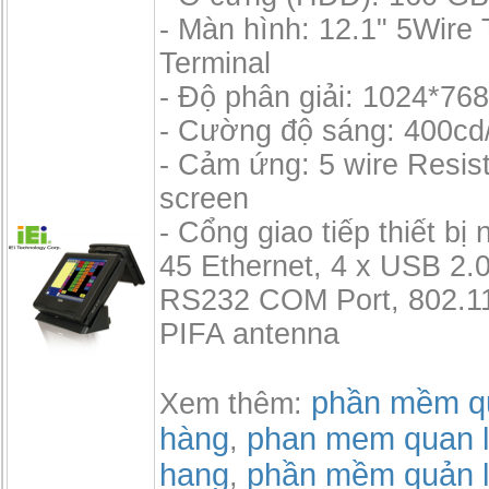
- Màn hình: 12.1" 5Wire
Terminal
- Độ phân giải: 1024*76
- Cường độ sáng: 400cd
- Cảm ứng: 5 wire Resis
screen
- Cổng giao tiếp thiết bị 
45 Ethernet, 4 x USB 2.0
RS232 COM Port, 802.11
PIFA antenna
phần mềm qu
Xem thêm:
hàng
phan mem quan l
,
hang
phần mềm quản l
,