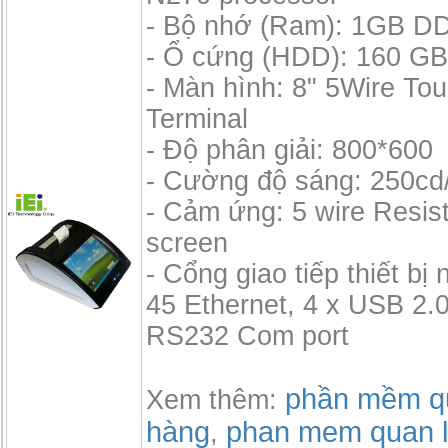
- Bộ nhớ (Ram): 1GB D
- Ổ cứng (HDD): 160 GB,
- Màn hình: 8" 5Wire To
Terminal
- Độ phân giải: 800*600
- Cường độ sáng: 250cd
- Cảm ứng: 5 wire Resis
screen
- Cổng giao tiếp thiết bị 
45 Ethernet, 4 x USB 2.0
RS232 Com port
phần mềm qu
Xem thêm:
hàng
phan mem quan l
,