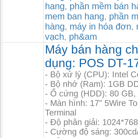
hang
phần mềm bán h
,
mem ban hang
phần m
,
hàng
máy in hóa đơn
,
,
vạch
ph&am
,
Máy bán hàng c
dụng: POS DT-1
- Bộ xử lý (CPU): Intel 
- Bộ nhớ (Ram): 1GB D
- Ổ cứng (HDD): 80 GB, 
- Màn hình: 17” 5Wire T
Terminal
- Độ phân giải: 1024*76
- Cường độ sáng: 300cd