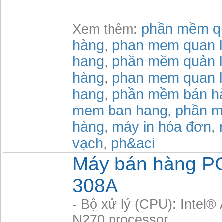
phần mềm qu
Xem thêm:
hàng
phan mem quan l
,
hang
phần mềm quản l
,
hàng
phan mem quan l
,
hang
phần mềm bán h
,
mem ban hang
phần m
,
hàng
máy in hóa đơn
,
,
vạch
ph&aci
,
Máy bán hàng P
308A
- Bộ xử lý (CPU): Intel
N270 processor