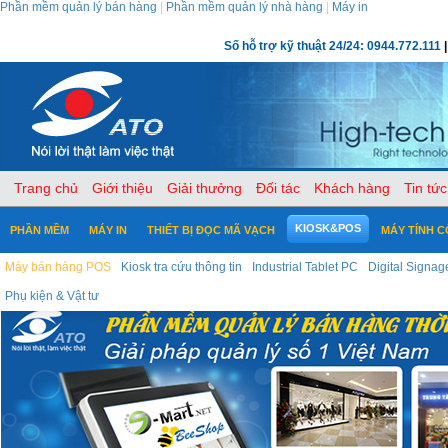
Phần mềm quản lý bán hàng
|
Phần mềm quản lý nhà hàng
|
Máy in
Số hỗ trợ kỹ thuật 24/24: 0944.772.111
|
Trang chủ
Giới thiệu
Giải thưởng
Đối tác
Khách hàng
Tin tức
KIOSK&POS
PHẦN MỀM
MÁY IN
THIẾT BỊ ĐỌC MÃ VẠCH
MÁY TÍNH 
Máy bán hàng POS
Kiosk tra cứu thông tin
Industrial Tablet PC
Digital Signag
Phụ kiện & Vật tư