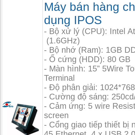
Máy bán hàng c
dụng IPOS
- Bộ xử lý (CPU): Intel 
(1.6GHz)
- Bộ nhớ (Ram): 1GB D
- Ổ cứng (HDD): 80 GB
- Màn hình: 15” 5Wire T
Terminal
- Độ phân giải: 1024*76
- Cường độ sáng: 250cd
- Cảm ứng: 5 wire Resis
screen
- Cổng giao tiếp thiết bị 
45 Ethernet, 4 x USB 2.0,