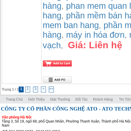
hàng
phan mem quan l
,
hang
phần mềm bán h
,
mem ban hang
phần m
,
hàng
máy in hóa đơn
,
,
Giá:
Liên hệ
vạch
,
1
2
3
>
>>
Trang 1 / 3
Trang Chủ
Giới Thiệu
Giải Thưởng
Đối Tác
Khách Hàng
Tin Tức
CÔNG TY CỔ PHẦN CÔNG NGHỆ ATO - ATO TEC
Văn phòng Hà Nội
Tầng 3, Số 19, ngõ 68, phố Quan Nhân, Phường Thanh Xuân, Thành phố Hà Nội,
Nam