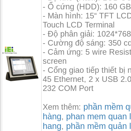
- Ổ cứng (HDD): 160 GB,
- Màn hình: 15“ TFT LC
Touch LCD Terminal
- Độ phân giải: 1024*76
- Cường độ sáng: 350 c
- Cảm ứng: 5 wire Resis
screen
- Cổng giao tiếp thiết bị 
45 Ethernet, 2 x USB 2.0
232 COM Port
phần mềm qu
Xem thêm:
hàng
phan mem quan l
,
hang
phần mềm quản l
,