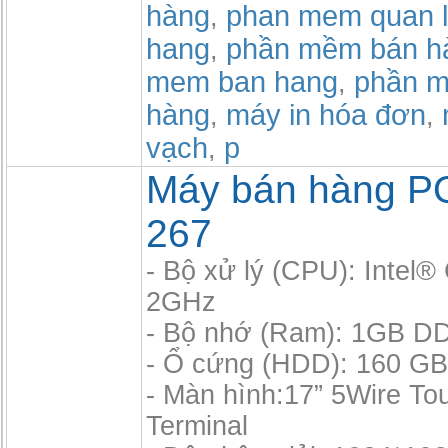
hàng
phan mem quan l
,
hang
phần mềm bán h
,
mem ban hang
phần m
,
hàng
máy in hóa đơn
,
,
vạch
p
,
Máy bán hàng P
267
- Bộ xử lý (CPU): Intel
2GHz
- Bộ nhớ (Ram): 1GB D
- Ổ cứng (HDD): 160 GB,
- Màn hình:17” 5Wire T
Terminal