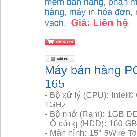
mem ban hang
phần m
,
hàng
máy in hóa đơn
,
,
Giá:
Liên hệ
vạch
,
Máy bán hàng P
165
- Bộ xử lý (CPU): Intel
1GHz
- Bộ nhớ (Ram): 1GB D
- Ổ cứng (HDD): 160 GB,
- Màn hình: 15" 5Wire 