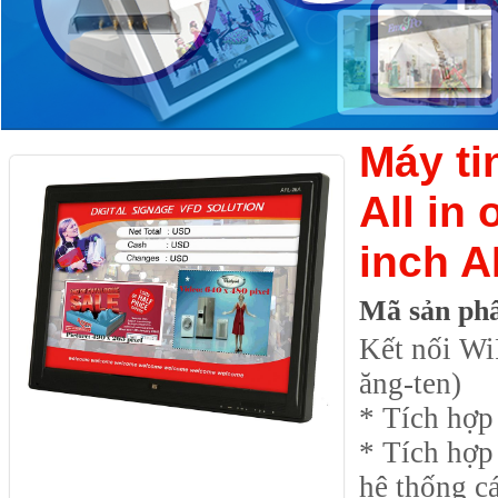
Máy ti
All in
inch A
Mã sản ph
Kết nối Wi
ăng-ten)
* Tích hợp 
* Tích hợp
hệ thống c