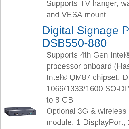
Supports TV hanger, wa
and VESA mount
Digital Signage P
DSB550-880
Supports 4th Gen Intel
processor onboard (Has
Intel® QM87 chipset,
D
1066/1333/1600 SO-DI
to 8 GB
Optional 3G & wireless
module,
1 DisplayPort, 