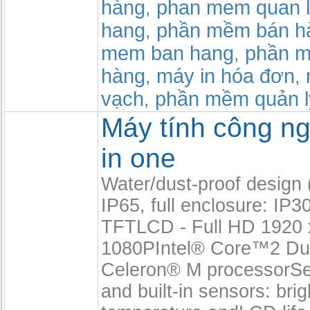
hàng
phan mem quan l
,
hang
phần mềm bán h
,
mem ban hang
phần m
,
hàng
máy in hóa đơn
,
,
vạch
phần mềm quản l
,
Máy tính công ng
in one
Water/dust-proof design (
IP65, full enclosure: IP3
TFTLCD - Full HD 1920 
1080PIntel® Core™2 Du
Celeron® M processorSel
and built-in sensors: bri