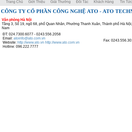
Trang Chủ
Giới Thiệu
Giải Thưởng
Đối Tác
Khách Hàng
Tin Tức
CÔNG TY CỔ PHẦN CÔNG NGHỆ ATO - ATO TEC
Văn phòng Hà Nội
Tầng 3, Số 19, ngõ 68, phố Quan Nhân, Phường Thanh Xuân, Thành phố Hà Nội,
Nam
ĐT: 024.7300.6077 - 0243.556.2058
Email:
atoinfo@ato.com.vn
Fax: 0243.556.30
Website:
http://www.ato.vn
http://www.ato.com.vn
Hotline: 096.222.7777