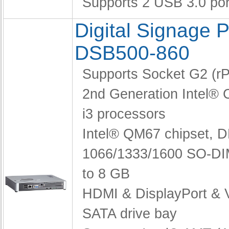
Supports 2 USB 3.0 por
Digital Signage P
DSB500-860
Supports Socket G2 (
2nd Generation Intel® 
i3 processors
Intel® QM67 chipset,
D
1066/1333/1600 SO-DI
to 8 GB
HDMI & DisplayPort &
SATA drive bay