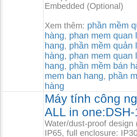
Embedded (Optional)
phần mềm qu
Xem thêm:
hàng
phan mem quan l
,
hang
phần mềm quản l
,
hàng
phan mem quan l
,
hang
phần mềm bán h
,
mem ban hang
phần m
,
hàng
Máy tính công n
ALL in one:DSH-
Water/dust-proof design (
IP65, full enclosure: IP3