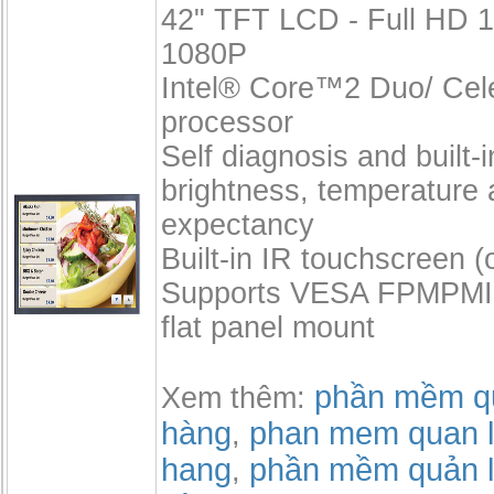
42" TFT LCD - Full HD 
1080P
Intel® Core™2 Duo/ Ce
processor
Self diagnosis and built-
brightness, temperature 
expectancy
Built-in IR touchscreen (
Supports VESA FPMPMI 
flat panel mount
phần mềm qu
Xem thêm:
hàng
phan mem quan l
,
hang
phần mềm quản l
,