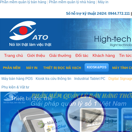
Phần mềm quản lý bán hàng
|
Phần mềm quản lý nhà hàng
|
Máy in
Số hỗ trợ kỹ thuật 24/24: 0944.772.111
|
Trang chủ
Giới thiệu
Giải thưởng
Đối tác
Khách hàng
Tin tức
KIOSK&POS
PHẦN MỀM
MÁY IN
THIẾT BỊ ĐỌC MÃ VẠCH
MÁY TÍNH 
Máy bán hàng POS
Kiosk tra cứu thông tin
Industrial Tablet PC
Digital Signag
Phụ kiện & Vật tư