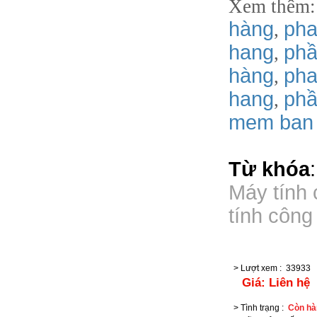
Xem thêm
hàng
pha
,
hang
phầ
,
hàng
pha
,
hang
phâ
,
mem ban
Từ khóa
Máy tính 
tính công
> Lượt xem
:
33933
Giá:
Liên hệ
> Tình trạng
:
Còn hà