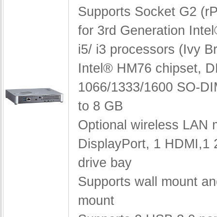
Supports Socket G2 (
for 3rd Generation Inte
i5/ i3 processors (Ivy B
Intel® HM76 chipset,
D
1066/1333/1600 SO-DI
to 8 GB
Optional wireless LAN
DisplayPort, 1 HDMI,
1 
drive bay
Supports wall mount a
mount