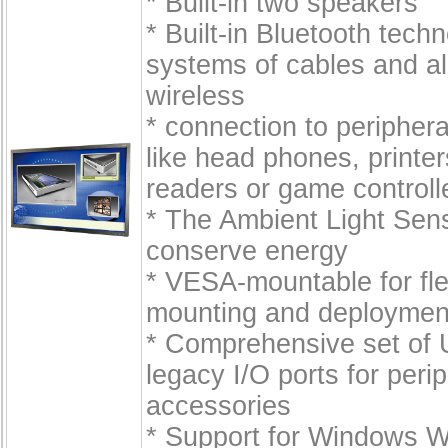
* Built-in two speakers
* Built-in Bluetooth techn
systems of cables and a
wireless
* connection to peripher
like head phones, printe
readers or game controll
* The Ambient Light Sen
conserve energy
* VESA-mountable for flex
mounting and deploymen
* Comprehensive set of 
legacy I/O ports for peri
accessories
* Support for Windows 