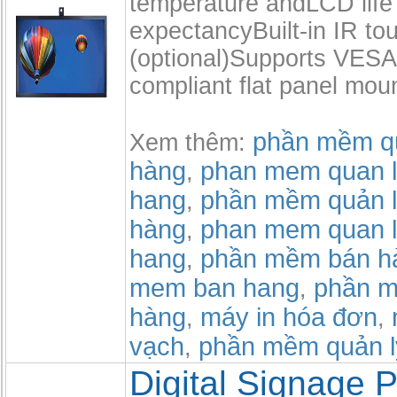
temperature andLCD life
expectancyBuilt-in IR to
(optional)Supports VE
compliant flat panel mou
phần mềm qu
Xem thêm:
hàng
phan mem quan l
,
hang
phần mềm quản l
,
hàng
phan mem quan l
,
hang
phần mềm bán h
,
mem ban hang
phần m
,
hàng
máy in hóa đơn
,
,
vạch
phần mềm quản l
,
Digital Signage P