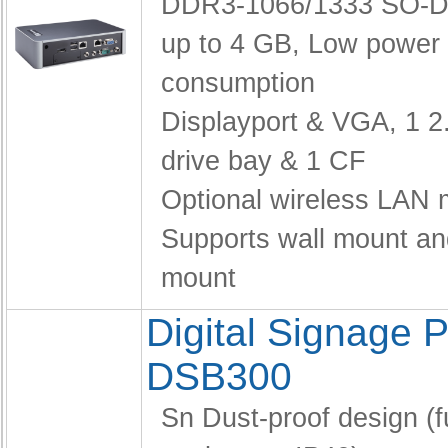
DDR3-1066/1333 SO-D
up to 4 GB,
Low power
consumption
Displayport & VGA,
1 2
drive bay & 1 CF
Optional wireless LAN 
Supports wall mount a
mount
Digital Signage P
DSB300
Sn Dust-proof design (fu