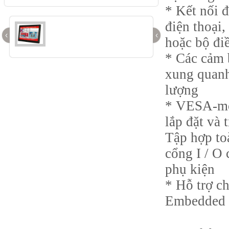
* Kết nối đ
điện thoại
‹
‹
hoặc bộ điề
* Các cảm 
xung quanh
lượng
* VESA-mou
lắp đặt và 
Tập hợp to
cổng I / O 
phụ kiện
* Hỗ trợ 
Embedded 