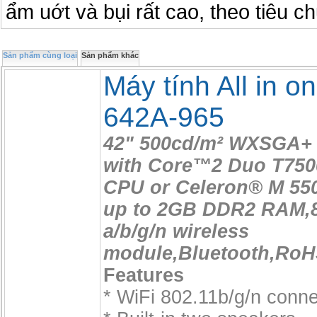
ẩm uớt và bụi rất cao, theo tiêu 
Sản phẩm cùng loại
Sản phẩm khác
Máy tính All in o
642A-965
42" 500cd/m² WXSGA+ 
with Core™2 Duo T750
CPU or Celeron® M 550
up to 2GB DDR2 RAM,8
a/b/g/n wireless
module,Bluetooth,Ro
Features
* WiFi 802.11b/g/n conne