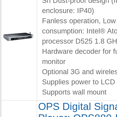
Sn Dust-proof design (fu
enclosure: IP40)
Fanless operation,
Low
consumption: Intel® A
processor D525 1.8 G
Hardware decoder for f
monitor
Optional 3G and wirele
Supplies power to LCD
Supports wall mount
OPS Digital Sig