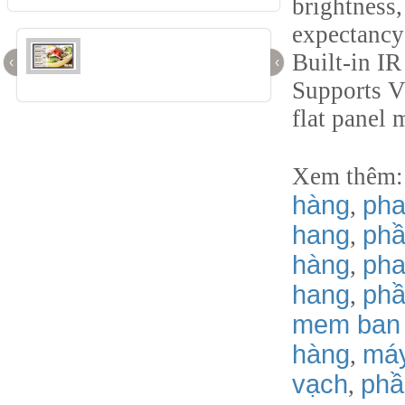
brightness
expectancy
Built-in IR
‹
‹
Supports 
flat panel
Xem thêm
hàng
pha
,
hang
phầ
,
hàng
pha
,
hang
phâ
,
mem ban
hàng
má
,
vạch
phầ
,