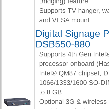
Bridging) feature
Supports TV hanger, wa
and VESA mount
Digital Signage P
DSB550-880
Supports 4th Gen Intel
processor onboard (Has
Intel® QM87 chipset,
D
1066/1333/1600 SO-DI
to 8 GB
Optional 3G & wireless