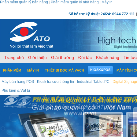
Phần mềm quản lý bán hàng
|
Phần mềm quản lý nhà hàng
|
Máy in
Số hỗ trợ kỹ thuật 24/24: 0944.772.111
|
Trang chủ
Giới thiệu
Giải thưởng
Đối tác
Khách hàng
Tin tức
KIOSK&POS
PHẦN MỀM
MÁY IN
THIẾT BỊ ĐỌC MÃ VẠCH
MÁY TÍNH 
Máy bán hàng POS
Kiosk tra cứu thông tin
Industrial Tablet PC
Digital Signag
Phụ kiện & Vật tư