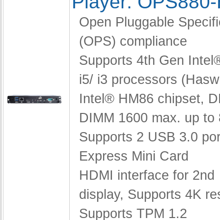
Player: OPS880
Open Pluggable Specifi
(OPS) compliance
Supports 4th Gen Intel
i5/ i3 processors (Haswe
Intel® HM86 chipset,
D
DIMM 1600 max. up to
Supports 2 USB 3.0 po
Express Mini Card
HDMI interface for 2nd
display,
Supports 4K re
Supports TPM 1.2