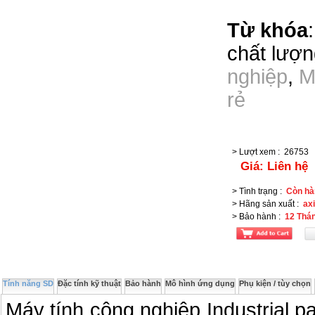
Từ khóa
chất lượn
nghiệp
,
M
rẻ
> Lượt xem
:
26753
Giá:
Liên hệ
> Tình trạng
:
Còn hà
> Hãng sản xuất
:
ax
> Bảo hành
:
12 Thá
Tính năng SD
Đặc tính kỹ thuật
Bảo hành
Mô hình ứng dụng
Phụ kiện / tùy chọn
Máy tính công nghiệp Industrial p