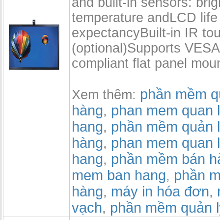
and built-in sensors: bri
temperature andLCD life
expectancyBuilt-in IR to
(optional)Supports VE
compliant flat panel mou
phần mềm qu
Xem thêm:
hàng
phan mem quan l
,
hang
phần mềm quản l
,
hàng
phan mem quan l
,
hang
phần mềm bán h
,
mem ban hang
phần m
,
hàng
máy in hóa đơn
,
,
vạch
phần mềm quản l
,