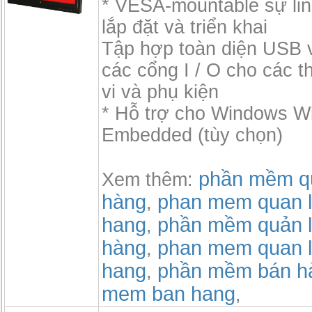
* VESA-mountable sự lin
lắp đặt và triển khai
Tập hợp toàn diện USB 
các cổng I / O cho các th
vi và phụ kiện
* Hỗ trợ cho Windows 
Embedded (tùy chọn)
phần mềm qu
Xem thêm:
hàng
phan mem quan l
,
hang
phần mềm quản l
,
hàng
phan mem quan l
,
hang
phần mềm bán h
,
mem ban hang
,