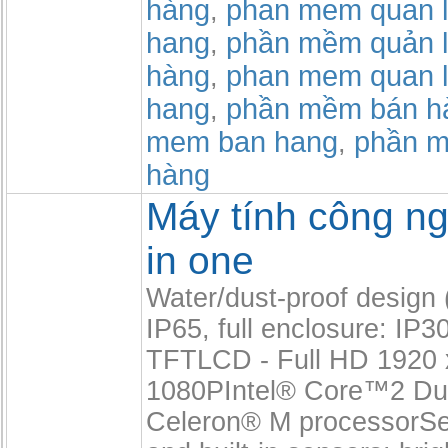
hàng
phan mem quan l
,
hang
phần mềm quản l
,
hàng
phan mem quan l
,
hang
phần mềm bán h
,
mem ban hang
phần m
,
hàng
Máy tính công ng
in one
Water/dust-proof design (
IP65, full enclosure: IP3
TFTLCD - Full HD 1920 
1080PIntel® Core™2 Du
Celeron® M processorSel