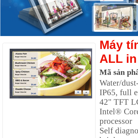
Máy tí
ALL i
Mã sản ph
Water/dust-
IP65, full 
42" TFT L
Intel® Co
processor
Self diagno