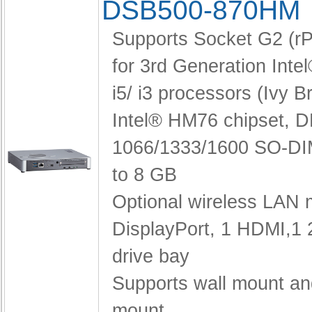
DSB500-870HM
Supports Socket G2 (
for 3rd Generation Inte
i5/ i3 processors (Ivy B
Intel® HM76 chipset,
D
1066/1333/1600 SO-DI
to 8 GB
Optional wireless LAN
DisplayPort, 1 HDMI,
1 
drive bay
Supports wall mount a
mount