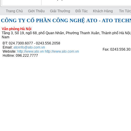
Trang Chủ
Giới Thiệu
Giải Thưởng
Đối Tác
Khách Hàng
Tin Tức
CÔNG TY CỔ PHẦN CÔNG NGHỆ ATO - ATO TEC
Văn phòng Hà Nội
Tầng 3, Số 19, ngõ 68, phố Quan Nhân, Phường Thanh Xuân, Thành phố Hà Nội,
Nam
ĐT: 024.7300.6077 - 0243.556.2058
Email:
atoinfo@ato.com.vn
Fax: 0243.556.30
Website:
http://www.ato.vn
http://www.ato.com.vn
Hotline: 096.222.7777