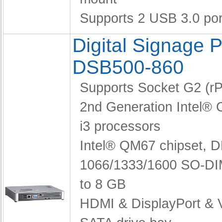
Supports 2 USB 3.0 por
Digital Signage P
DSB500-860
Supports Socket G2 (
2nd Generation Intel® 
i3 processors
Intel® QM67 chipset,
D
1066/1333/1600 SO-DI
to 8 GB
HDMI & DisplayPort &