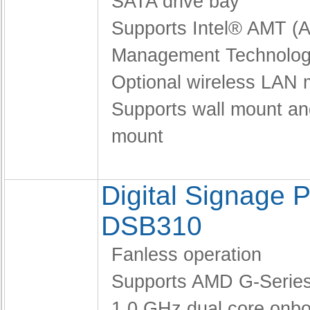
SATA drive bay
Supports Intel® AMT (A
Management Technolog
Optional wireless LAN 
Supports wall mount a
mount
Digital Signage P
DSB310
Fanless operation
Supports AMD G-Serie
1.0 GHz dual core onb