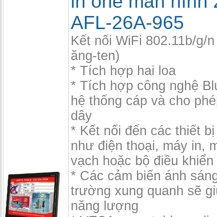
in one màn hình 
AFL-26A-965
Kết nối WiFi 802.11b/g/n
ăng-ten)
* Tích hợp hai loa
* Tích hợp công nghệ Blu
hệ thống cáp và cho ph
dây
* Kết nối đến các thiết bị
như điện thoại, máy in,
vạch hoặc bộ điều khiển 
* Các cảm biến ánh sán
trường xung quanh sẽ gi
năng lượng