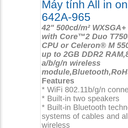
Máy tính All in o
642A-965
42" 500cd/m² WXSGA+ 
with Core™2 Duo T750
CPU or Celeron® M 550
up to 2GB DDR2 RAM,8
a/b/g/n wireless
module,Bluetooth,Ro
Features
* WiFi 802.11b/g/n conne
* Built-in two speakers
* Built-in Bluetooth techn
systems of cables and a
wireless