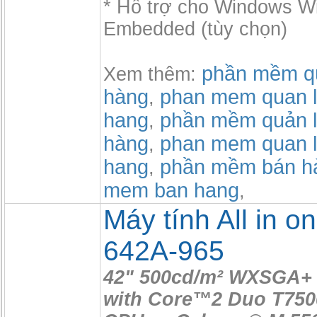
* Hỗ trợ cho Windows 
Embedded (tùy chọn)
phần mềm qu
Xem thêm:
hàng
phan mem quan l
,
hang
phần mềm quản l
,
hàng
phan mem quan l
,
hang
phần mềm bán h
,
mem ban hang
,
Máy tính All in o
642A-965
42" 500cd/m² WXSGA+ 
with Core™2 Duo T750