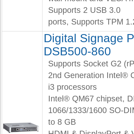
Supports 2 USB 3.0
ports,
Supports TPM 1.
Digital Signage P
DSB500-860
Supports Socket G2 (
2nd Generation Intel® 
i3 processors
Intel® QM67 chipset,
D
1066/1333/1600 SO-DI
to 8 GB
HDMI & DisplayPort &