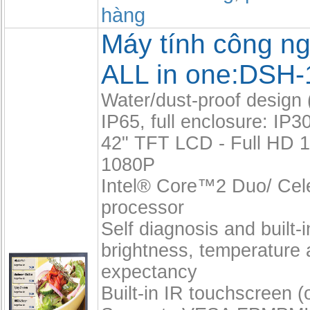
hàng
Máy tính công n
ALL in one:DSH-
Water/dust-proof design (
IP65, full enclosure: IP3
42" TFT LCD - Full HD 
1080P
Intel® Core™2 Duo/ Ce
processor
Self diagnosis and built-
brightness, temperature 
expectancy
Built-in IR touchscreen (