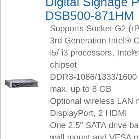
Digital Signage P
DSB500-871HM
Supports Socket G2 (
3rd Generation Intel®
i5/ i3 processors,
Intel
chipset
DDR3-1066/1333/160
max. up to 8 GB
Optional wireless LAN
DisplayPort, 2 HDMI
One 2.5" SATA drive b
wall mount and VESA 