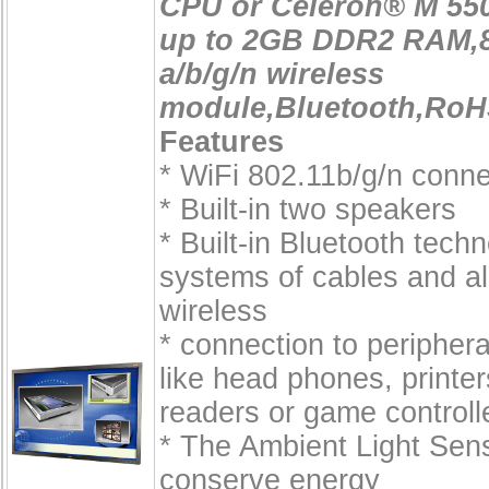
CPU or Celeron® M 550
up to 2GB DDR2 RAM,8
a/b/g/n wireless
module,Bluetooth,Ro
Features
* WiFi 802.11b/g/n conne
* Built-in two speakers
* Built-in Bluetooth techn
systems of cables and a
wireless
* connection to peripher
like head phones, printe
readers or game controll
* The Ambient Light Sen
conserve energy