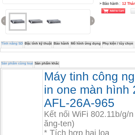
> Bảo hành
:
12 Thá
‹
‹
Tính năng SD
Đặc tính kỹ thuật
Bảo hành
Mô hình ứng dụng
Phụ kiện / tùy chọn
Sản phẩm cùng loại
Sản phẩm khác
Máy tinh công ng
in one màn hình 
AFL-26A-965
Kết nối WiFi 802.11b/g/n
ăng-ten)
* Tích hợp hai loa