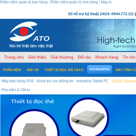
Phần mềm quản lý bán hàng
|
Phần mềm quản lý nhà hàng
|
Máy in
Số hỗ trợ kỹ thuật 24/24: 0944.772.111
|
Trang chủ
Giới thiệu
Giải thưởng
Đối tác
Khách hàng
Tin tức
KIOSK&POS
PHẦN MỀM
MÁY IN
THIẾT BỊ ĐỌC MÃ VẠCH
MÁY TÍNH 
Máy bán hàng POS
Kiosk tra cứu thông tin
Industrial Tablet PC
Digital Signag
Phụ kiện & Vật tư