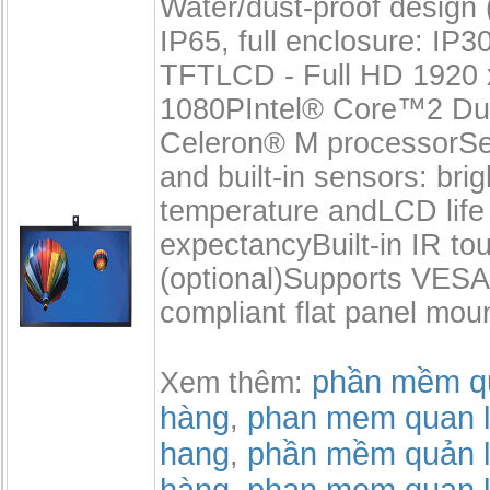
Water/dust-proof design (
IP65, full enclosure: IP3
TFTLCD - Full HD 1920 
1080PIntel® Core™2 Du
Celeron® M processorSel
and built-in sensors: bri
temperature andLCD life
expectancyBuilt-in IR to
(optional)Supports VE
compliant flat panel mou
phần mềm qu
Xem thêm:
hàng
phan mem quan l
,
hang
phần mềm quản l
,