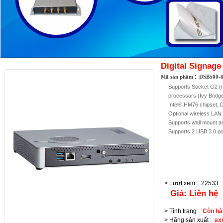
Digital Signag
:
Mã sản phẩm
DSB500-
Supports Socket G2 (r
processors (Ivy Bridg
Intel® HM76 chipset,
D
Optional wireless LAN
Supports wall mount 
Supports 2 USB 3.0 po
> Lượt xem
:
22533
Giá:
Liên hệ
> Tình trạng
:
Còn hà
> Hãng sản xuất
:
ax