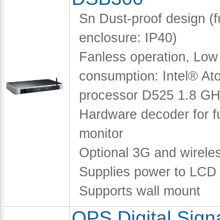
Sn Dust-proof design (fu
enclosure: IP40)
Fanless operation,
Low
consumption: Intel® A
processor D525 1.8 G
Hardware decoder for f
monitor
Optional 3G and wirele
Supplies power to LCD
Supports wall mount
OPS Digital Sig