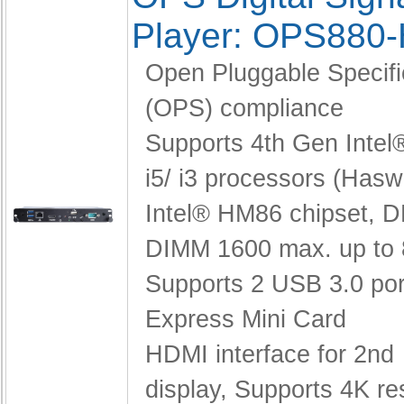
Player: OPS880
Open Pluggable Specifi
(OPS) compliance
Supports 4th Gen Intel
i5/ i3 processors (Haswe
Intel® HM86 chipset,
D
DIMM 1600 max. up to
Supports 2 USB 3.0 po
Express Mini Card
HDMI interface for 2nd
display,
Supports 4K re