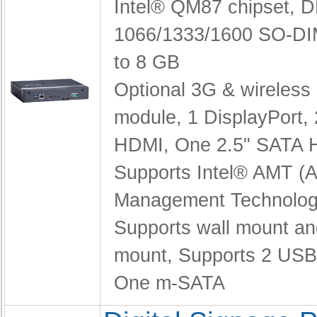
Intel® QM87 chipset,
D
1066/1333/1600 SO-DI
to 8 GB
Optional 3G & wireless
module,
1 DisplayPort, 
HDMI,
One 2.5" SATA
Supports Intel® AMT (A
Management Technolog
Supports wall mount a
mount,
Supports 2 USB 
One m-SATA