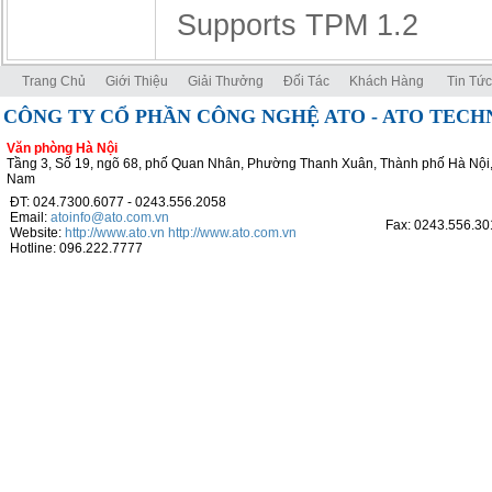
Supports TPM 1.2
Trang Chủ
Giới Thiệu
Giải Thưởng
Đối Tác
Khách Hàng
Tin Tức
CÔNG TY CỔ PHẦN CÔNG NGHỆ ATO - ATO TEC
Văn phòng Hà Nội
Tầng 3, Số 19, ngõ 68, phố Quan Nhân, Phường Thanh Xuân, Thành phố Hà Nội,
Nam
ĐT: 024.7300.6077 - 0243.556.2058
Email:
atoinfo@ato.com.vn
Fax: 0243.556.30
Website:
http://www.ato.vn
http://www.ato.com.vn
Hotline: 096.222.7777