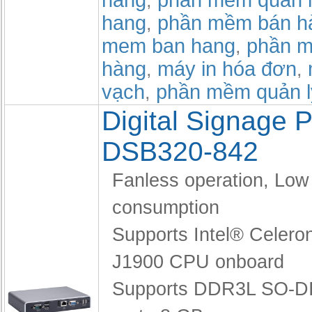
hàng
phan mem quan l
,
hang
phần mềm bán h
,
mem ban hang
phần m
,
hàng
máy in hóa đơn
,
,
vạch
phần mềm quản l
,
Digital Signage P
DSB320-842
Fanless operation,
Low
consumption
Supports Intel® Celero
J1900 CPU onboard
Supports DDR3L SO-D