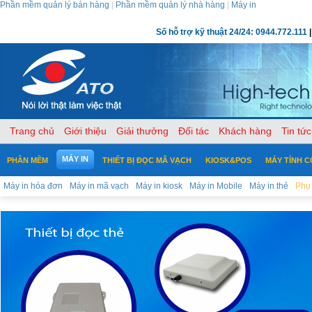
Phần mềm quản lý bán hàng
|
Phần mềm quản lý nhà hàng
|
Máy in
Số hỗ trợ kỹ thuật 24/24: 0944.772.111
|
Trang chủ
Giới thiệu
Giải thưởng
Đối tác
Khách hàng
Tin tức
MÁY IN
PHẦN MỀM
THIẾT BỊ ĐỌC MÃ VẠCH
KIOSK&POS
MÁY TÍNH 
Máy in hóa đơn
Máy in mã vạch
Máy in kiosk
Máy in Mobile
Máy in thẻ
Phụ 