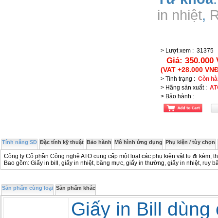
in nhiệt
,
R
> Lượt xem
:
31375
Giá:
350.000
(VAT +28.000 VNĐ
> Tình trạng
:
Còn hà
> Hãng sản xuất
:
AT
> Bảo hành
:
Tính năng SD
Đặc tính kỹ thuật
Bảo hành
Mô hình ứng dụng
Phụ kiện / tùy chọn
Công ty Cổ phần Công nghệ ATO cung cấp một loạt các phụ kiện vật tư đi kèm, t
Bao gồm: Giấy in bill, giấy in nhiệt, băng mực, giấy in thường, giấy in nhiệt, ruy
Sản phẩm cùng loại
Sản phẩm khác
Giấy in Bill dùn