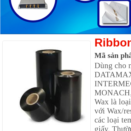
Ribbo
Mã sản ph
Dùng cho m
DATAMAX 
INTERMEC
MONACH
Wax là loại
với Wax/res
các loại te
giấy. Thườ