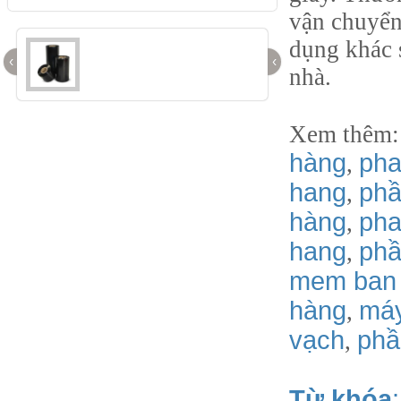
vận chuyển
dụng khác 
‹
‹
nhà.
Xem thêm
hàng
pha
,
hang
phầ
,
hàng
pha
,
hang
phâ
,
mem ban
hàng
má
,
vạch
phầ
,
Từ khóa