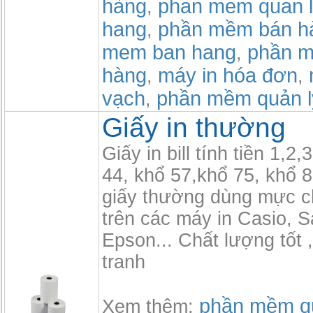
hàng
phan mem quan l
,
hang
phần mềm bán h
,
mem ban hang
phần m
,
hàng
máy in hóa đơn
,
,
vạch
phần mềm quản l
,
Giấy in thường
Giấy in bill tính tiền 1,2,
44, khổ 57,khổ 75, khổ 8
giấy thường dùng mực 
trên các máy in Casio, 
Epson... Chất lượng tốt 
tranh
phần mềm qu
Xem thêm: