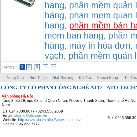
hang
phần mềm quản l
,
hàng
phan mem quan l
,
hang
phần mềm bán h
,
mem ban hang
phần m
,
hàng
máy in hóa đơn
,
,
vạch
phần mềm quản l
,
1
2
3
>
>>
Trang 1 / 3
Trang Chủ
Giới Thiệu
Giải Thưởng
Đối Tác
Khách Hàng
Tin Tức
CÔNG TY CỔ PHẦN CÔNG NGHỆ ATO - ATO TEC
Văn phòng Hà Nội
Tầng 3, Số 19, ngõ 68, phố Quan Nhân, Phường Thanh Xuân, Thành phố Hà Nội,
Nam
ĐT: 024.7300.6077 - 0243.556.2058
Email:
atoinfo@ato.com.vn
Fax: 0243.556.30
Website:
http://www.ato.vn
http://www.ato.com.vn
Hotline: 096.222.7777