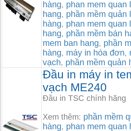
hàng
phan mem quan l
,
hang
phần mềm quản l
,
hàng
phan mem quan l
,
hang
phần mềm bán h
,
mem ban hang
phần m
,
hàng
máy in hóa đơn
,
,
vạch
phần mềm quản l
,
Đầu in máy in t
vạch ME240
Đầu in TSC chính hãng
phần mềm qu
Xem thêm:
hàng
phan mem quan l
,