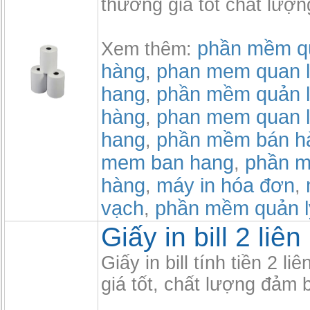
thường giá tốt chất lượ
phần mềm qu
Xem thêm:
hàng
phan mem quan l
,
hang
phần mềm quản l
,
hàng
phan mem quan l
,
hang
phần mềm bán h
,
mem ban hang
phần m
,
hàng
máy in hóa đơn
,
,
vạch
phần mềm quản l
,
Giấy in bill 2 liê
Giấy in bill tính tiền 2 l
giá tốt, chất lượng đảm 