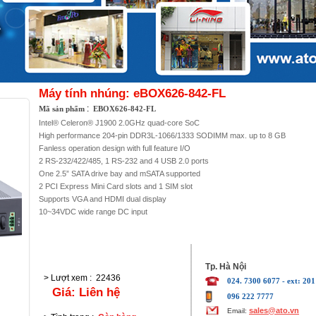
Máy tính nhúng: eBOX626-842-FL
:
Mã sản phẩm
EBOX626-842-FL
Intel® Celeron® J1900 2.0GHz quad-core SoC
High performance 204-pin DDR3L-1066/1333 SODIMM max. up to 8 GB
Fanless operation design with full feature I/O
2 RS-232/422/485, 1 RS-232 and 4 USB 2.0 ports
One 2.5” SATA drive bay and mSATA supported
2 PCI Express Mini Card slots and 1 SIM slot
Supports VGA and HDMI dual display
10~34VDC wide range DC input
Tp. Hà Nội
> Lượt xem
:
22436
024. 7300 6077 - ext: 201
Giá:
Liên hệ
096 222 7777
sales@ato.vn
Email: