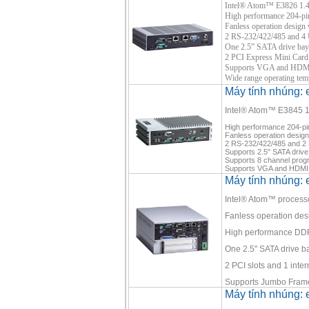
Intel® Atom™ E3826 1.
High performance 204-
Fanless operation design w
2 RS-232/422/485 and 4 
One 2.5” SATA drive ba
2 PCI Express Mini Card 
Supports VGA and HDMI 
Wide range operating tem
Máy tính nhúng:
Intel® Atom™ E3845 
High performance 204-
Fanless operation design w
2 RS-232/422/485 and 2
Supports 2.5" SATA driv
Supports 8 channel prog
Supports VGA and HDMI 
Máy tính nhúng:
Intel® Atom™ process
Fanless operation desig
High performance DD
One 2.5" SATA drive b
2 PCI slots and 1 inte
Supports Jumbo Fram
Máy tính nhúng: