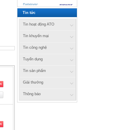
Datalogic
Tin tức
Zebex
Cipherlab
Tin hoạt động ATO
UTG
Tin khuyến mại
Xprinter
Tin công nghệ
Tuyển dụng
Honeywell
Tin sản phẩm
Zebra
axiomtek
Giải thưởng
Citizen
Thông báo
Prowill
ATO
ATS