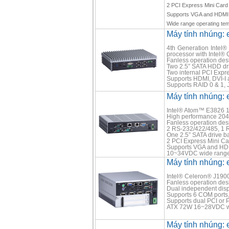
2 PCI Express Mini Card 
Supports VGA and HDMI 
Wide range operating te
Máy tính nhúng:
4th Generation Intel®
processor with Intel®
Fanless operation de
Two 2.5” SATA HDD dr
Two internal PCI Expre
Supports HDMI, DVI-I a
Supports RAID 0 & 1,
Máy tính nhúng:
Intel® Atom™ E3826 
High performance 20
Fanless operation desig
2 RS-232/422/485, 1
One 2.5” SATA drive 
2 PCI Express Mini Car
Supports VGA and HDM
10~34VDC wide range
Máy tính nhúng:
Intel® Celeron® J1900
Fanless operation desig
Dual independent dis
Supports 6 COM ports,
Supports dual PCI or 
ATX 72W 16~28VDC wi
Máy tính nhúng: