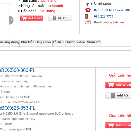
> Tình trạng
:
Còn hàng
Tp. Hồ Chí Minh
> Hãng sản xuất
:
axiomtek
028. 7300 6077 - ext: 802
> Bảo hành
:
12 Tháng
096 222 7777
‹
sales@ato.vn
Email:
nh ứng dụng
Phụ kiện / tùy chọn
Tài liệu
Driver
Video
Nhận xét
 eBOX560-300-FL
Giá:
Liên hệ
.6 GHz Braswell quad-core SoC
nless operation design
ent displays with up to 4K resolution
B ports
WoL, Teaming and PXE
Card for WLAN/WWAN/mSATA
 eBOX626-853-FL
sor N3150 1.6 GHz Braswell quad-core SoC onboard
Giá:
Liên hệ
ual independent display
SB ports
 WoL, Teaming and PXE