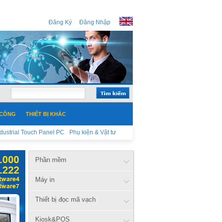
Đăng Ký
Đăng Nhập
 CÔNG
THIẾT BỊ KHÁC
ndustrial Touch Panel PC
Phụ kiện & Vật tư
Phần mềm
Máy in
Thiết bị đọc mã vạch
Kiosk&POS