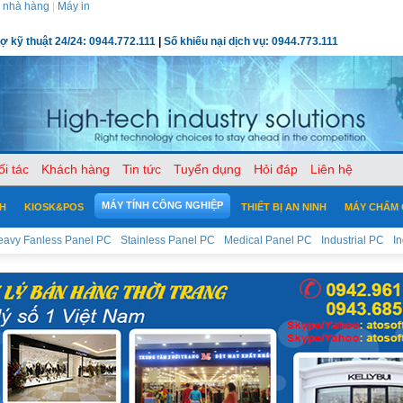
 nhà hàng
|
Máy in
rợ kỹ thuật 24/24: 0944.772.111
|
Số khiếu nại dịch vụ: 0944.773.111
ối tác
Khách hàng
Tin tức
Tuyển dụng
Hỏi đáp
Liên hệ
MÁY TÍNH CÔNG NGHIỆP
CH
KIOSK&POS
THIẾT BỊ AN NINH
MÁY CHẤM
eavy Fanless Panel PC
Stainless Panel PC
Medical Panel PC
Industrial PC
I