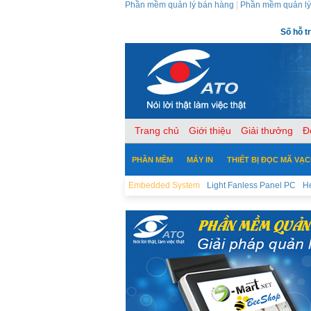
Phần mềm quản lý bán hàng
|
Phần mềm quản lý
Số hỗ t
Trang chủ
Giới thiệu
Giải thưởng
Đ
PHẦN MỀM
MÁY IN
THIẾT BỊ ĐỌC MÃ VẠ
Embedded System
Light Fanless Panel PC
H