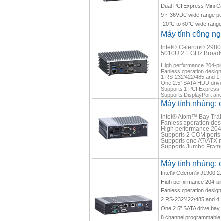
Dual PCI Express Mini
9 ~ 36VDC wide range po
-20°C to 60°C wide range
Máy tính công n
Intel® Celeron® 298
5010U 2.1 GHz Broad
High performance 204-p
Fanless operation design
1 RS-232/422/485 and 1
One 2.5” SATA HDD drive
Supports 1 PCI Express M
Supports DisplayPort an
Máy tính nhúng:
Intel® Atom™ Bay Trai
Fanless operation desig
High performance 20
Supports 2 COM ports,
Supports one AT/ATX 
Supports Jumbo Frame
Máy tính nhúng:
Intel® Celeron® J1900 
High performance 204-
Fanless operation design w
2 RS-232/422/485 and 4 
One 2.5” SATA drive ba
8 channel programmable d