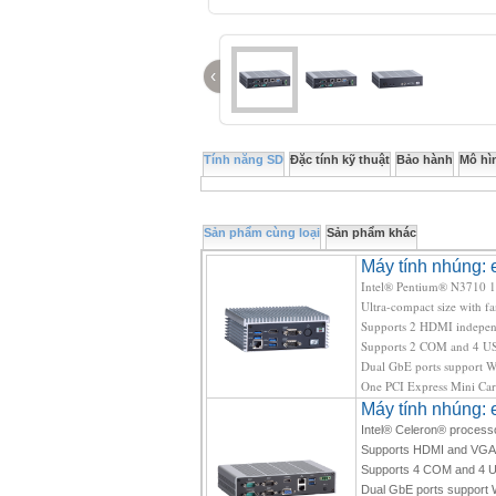
‹
Tính năng SD
Đặc tính kỹ thuật
Bảo hành
Mô hì
Sản phẩm cùng loại
Sản phẩm khác
Máy tính nhúng:
Intel® Pentium® N3710 1
Ultra-compact size with fa
Supports 2 HDMI independ
Supports 2 COM and 4 US
Dual GbE ports support 
One PCI Express Mini 
Máy tính nhúng:
Intel® Celeron® proces
Supports HDMI and VGA d
Supports 4 COM and 4 U
Dual GbE ports support