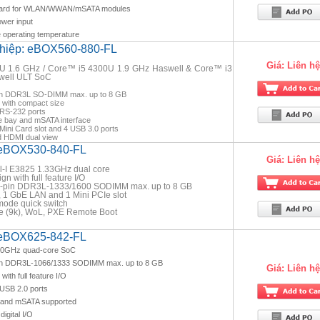
 Card for WLAN/WWAN/mSATA modules
wer input
 operating temperature
ghiệp: eBOX560-880-FL
Giá:
Liên hệ
0U 1.6 GHz / Core™ i5 4300U 1.9 GHz Haswell & Core™ i3
well ULT SoC
in DDR3L SO-DIMM max. up to 8 GB
 with compact size
 RS-232 ports
 bay and mSATA interface
ini Card slot and 4 USB 3.0 ports
d HDMI dual view
 eBOX530-840-FL
Giá:
Liên hệ
l-I E3825 1.33GHz dual core
n with full feature I/O
4-pin DDR3L-1333/1600 SODIMM max. up to 8 GB
 1 GbE LAN and 1 Mini PCIe slot
mode quick switch
 (9k), WoL, PXE Remote Boot
 eBOX625-842-FL
2.0GHz quad-core SoC
pin DDR3L-1066/1333 SODIMM max. up to 8 GB
Giá:
Liên hệ
ith full feature I/O
USB 2.0 ports
y and mSATA supported
igital I/O