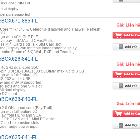
slots and 1 SIM slot
dual display
mperature supported
 eBOX671-885-FL
Giá:
Liên hệ
 Core™ i7/i5/i3 & Celeron® (Haswell and Haswell Refresh)
 Q87
sign with 4CH GbE PoE
ive bay, mSATA and CFast™ slot
ss Mini Card slots, 1 x SIM Card slot
nd DisplayPort for triple independent display
 Jumbo Frame (9.5K),WoL, PXE and Teaming
 eBOX626-841-FL
Giá:
Liên hệ
1.46GHz dual-core SoC
4-pin DDR3L-1066/1333 SODIMM max. up to 8 GB
n with full feature I/O
 RS-232 and 4 USB
bay and mSATA supported
d slots and one SIM slot
I dual display
 DC input
 eBOX638-840-FL
Giá:
Liên hệ
 2.0 GHz quad core (Bay Trail)
n with full feature I/O
play from HDMI and VGA
 2 GbE LAN and 1 Mini PCIe slot
PCIe x1 expansion slots
de range power input
 eBOX625-841-FL