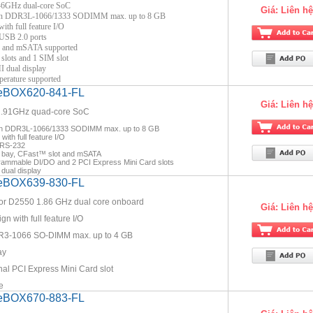
46GHz dual-core SoC
Giá:
Liên hệ
pin DDR3L-1066/1333 SODIMM max. up to 8 GB
ith full feature I/O
USB 2.0 ports
y and mSATA supported
slots and 1 SIM slot
dual display
perature supported
 eBOX620-841-FL
Giá:
Liên hệ
1.91GHz quad-core SoC
pin DDR3L-1066/1333 SODIMM max. up to 8 GB
ith full feature I/O
 RS-232
e bay, CFast™ slot and mSATA
rammable DI/DO and 2 PCI Express Mini Card slots
dual display
 eBOX639-830-FL
or D2550 1.86 GHz dual core onboard
Giá:
Liên hệ
n with full feature I/O
R3-1066 SO-DIMM max. up to 4 GB
ay
rnal PCI Express Mini Card slot
e
 eBOX670-883-FL