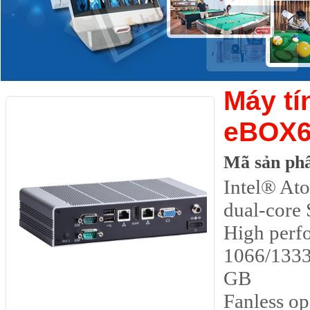
Máy tí
eBOX6
Mã sản ph
Intel® A
dual-core
High perf
1066/133
GB
Fanless op