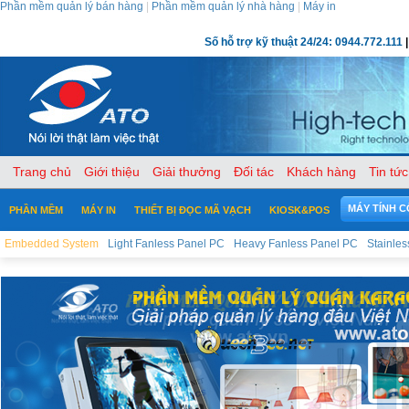
Phần mềm quản lý bán hàng
|
Phần mềm quản lý nhà hàng
|
Máy in
Số hỗ trợ kỹ thuật 24/24: 0944.772.111
|
Trang chủ
Giới thiệu
Giải thưởng
Đối tác
Khách hàng
Tin tức
MÁY TÍNH 
PHẦN MỀM
MÁY IN
THIẾT BỊ ĐỌC MÃ VẠCH
KIOSK&POS
Embedded System
Light Fanless Panel PC
Heavy Fanless Panel PC
Stainle