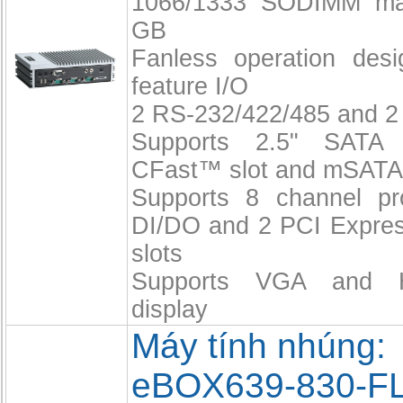
1066/1333 SODIMM ma
GB
Fanless operation desi
feature I/O
2 RS-232/422/485 and 2
Supports 2.5" SATA 
CFast™ slot and mSATA
Supports 8 channel p
DI/DO and 2 PCI Expres
slots
Supports VGA and 
display
Máy tính nhúng:
eBOX639-830-F