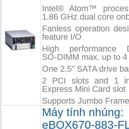
Intel® Atom™ proce
1.86 GHz dual core on
Fanless operation desi
feature I/O
High performance 
SO-DIMM max. up to 4
One 2.5" SATA drive b
2 PCI slots and 1 in
Express Mini Card slot
Supports Jumbo Fram
Máy tính nhúng:
eBOX670-883-F