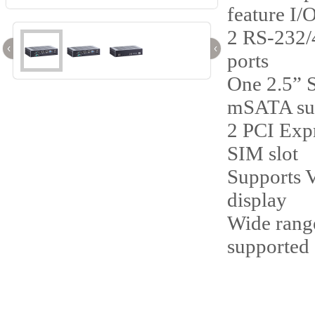
feature I/
2 RS-232/
‹
‹
ports
One 2.5” 
mSATA su
2 PCI Expr
SIM slot
Supports
display
Wide rang
supported