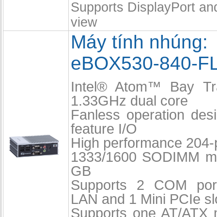
Supports DisplayPort a
view
Máy tính nhúng:
eBOX530-840-F
Intel® Atom™ Bay Tra
1.33GHz dual core
Fanless operation desi
feature I/O
High performance 204
1333/1600 SODIMM ma
GB
Supports 2 COM por
LAN and 1 Mini PCIe sl
Supports one AT/ATX 