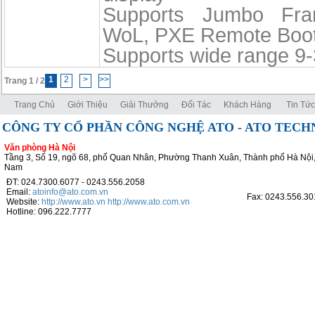
Supports Jumbo Fra
WoL, PXE Remote Boot
Supports wide range 
1
2
>
>>
Trang 1 / 2
Trang Chủ
Giới Thiệu
Giải Thưởng
Đối Tác
Khách Hàng
Tin Tức
CÔNG TY CỔ PHẦN CÔNG NGHỆ ATO - ATO TEC
Văn phòng Hà Nội
Tầng 3, Số 19, ngõ 68, phố Quan Nhân, Phường Thanh Xuân, Thành phố Hà Nội,
Nam
ĐT: 024.7300.6077 - 0243.556.2058
Email:
atoinfo@ato.com.vn
Fax: 0243.556.30
Website:
http://www.ato.vn
http://www.ato.com.vn
Hotline: 096.222.7777