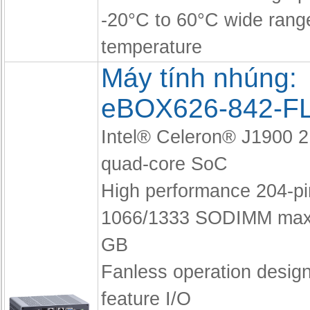
-20°C to 60°C wide rang
temperature
Máy tính nhúng:
eBOX626-842-F
Intel® Celeron® J1900 
quad-core SoC
High performance 204-p
1066/1333 SODIMM max.
GB
Fanless operation design 
feature I/O