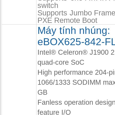
switch
Supports Jumbo Frame
PXE Remote Boot
Máy tính nhúng:
eBOX625-842-F
Intel® Celeron® J1900 
quad-core SoC
High performance 204-p
1066/1333 SODIMM max.
GB
Fanless operation design 
feature I/O