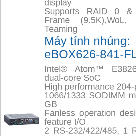
display
Supports RAID 0 &
Frame (9.5K),WoL
Teaming
Máy tính nhúng:
eBOX626-841-F
Intel® Atom™ E382
dual-core SoC
High performance 204
1066/1333 SODIMM ma
GB
Fanless operation desi
feature I/O
2 RS-232/422/485, 1 