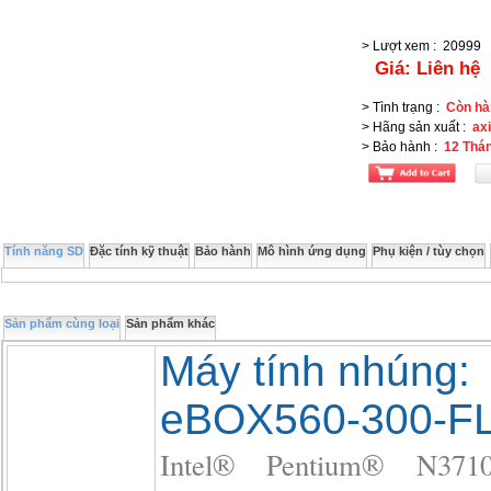
> Lượt xem
:
20999
Giá:
Liên hệ
> Tình trạng
:
Còn hà
> Hãng sản xuất
:
ax
> Bảo hành
:
12 Thá
Tính năng SD
Đặc tính kỹ thuật
Bảo hành
Mô hình ứng dụng
Phụ kiện / tùy chọn
Sản phẩm cùng loại
Sản phẩm khác
Máy tính nhúng:
eBOX560-300-F
Intel® Pentium® N37