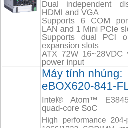
Dual independent di
HDMI and VGA
Supports 6 COM por
LAN and 1 Mini PCIe sl
Supports dual PCI 
expansion slots
ATX 72W 16~28VDC w
power input
Máy tính nhúng:
eBOX620-841-F
Intel® Atom™ E384
quad-core SoC
High performance 204