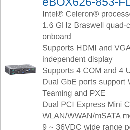
eBOX626-853-F
Intel® Celeron® proces
1.6 GHz Braswell quad-
onboard
Supports HDMI and VGA
independent display
Supports 4 COM and 4 
Dual GbE ports support
Teaming and PXE
Dual PCI Express Mini C
WLAN/WWAN/mSATA mo
9 ~ 36VDC wide range p