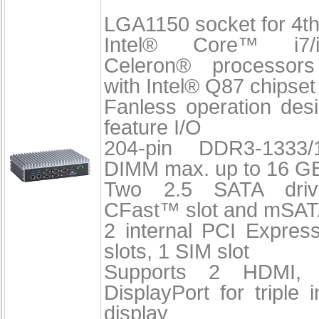
LGA1150 socket for 4th
Intel® Core™ i7/
Celeron® processors
with Intel® Q87 chipset
Fanless operation desi
feature I/O
204-pin DDR3-1333
DIMM max. up to 16 G
Two 2.5 SATA dri
CFast™ slot and mSA
2 internal PCI Expres
slots, 1 SIM slot
Supports 2 HDMI,
DisplayPort for triple
display