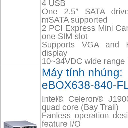
4 USB
One 2.5” SATA driv
mSATA supported
2 PCI Express Mini Car
one SIM slot
Supports VGA and 
display
10~34VDC wide range 
Máy tính nhúng:
eBOX638-840-F
Intel® Celeron® J19
quad core (Bay Trail)
Fanless operation desi
feature I/O