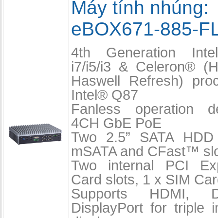
Máy tính nhúng:
eBOX671-885-F
4th Generation Int
i7/i5/i3 & Celeron® (
Haswell Refresh) pro
Intel® Q87
Fanless operation d
4CH GbE PoE
Two 2.5” SATA HDD 
mSATA and CFast™ slo
Two internal PCI Ex
Card slots, 1 x SIM Car
Supports HDMI, D
DisplayPort for triple