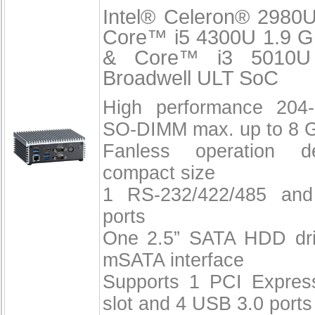
Intel® Celeron® 2980
Core™ i5 4300U 1.9 G
& Core™ i3 5010U
Broadwell ULT SoC
High performance 204
SO-DIMM max. up to 8 
Fanless operation d
compact size
1 RS-232/422/485 an
ports
One 2.5” SATA HDD dr
mSATA interface
Supports 1 PCI Expres
slot and 4 USB 3.0 ports