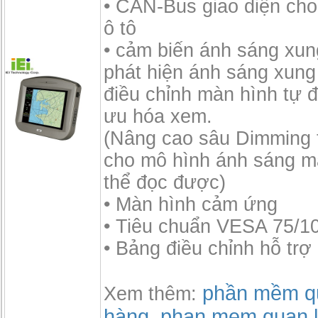
• CAN-Bus giao diện ch
ô tô
• cảm biến ánh sáng xu
phát hiện ánh sáng xung
điều chỉnh màn hình tự đ
ưu hóa xem.
(Nâng cao sâu Dimming 
cho mô hình ánh sáng mặ
thể đọc được)
• Màn hình cảm ứng
• Tiêu chuẩn VESA 75/1
• Bảng điều chỉnh hỗ trợ 
phần mềm qu
Xem thêm:
hàng
phan mem quan l
,