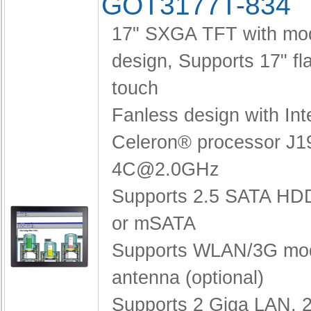
GOT3177T-834
17" SXGA TFT with mod
design,
Supports 17" fla
touch
Fanless design with Int
Celeron® processor J1
4C@2.0GHz
Supports 2.5 SATA H
or mSATA
Supports WLAN/3G mo
antenna (optional)
Supports 2 Giga LAN, 2