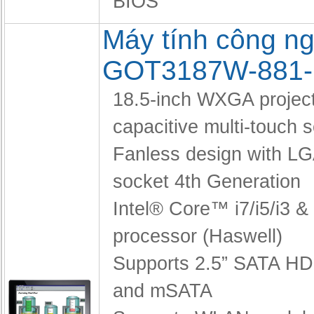
BIOS
Máy tính công ng
GOT3187W-881
18.5-inch WXGA projec
capacitive multi-touch 
Fanless design with L
socket 4th Generation
Intel® Core™ i7/i5/i3 
processor (Haswell)
Supports 2.5” SATA H
and mSATA