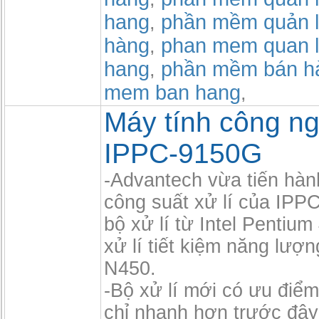
hang
phần mềm quản l
,
hàng
phan mem quan l
,
hang
phần mềm bán h
,
mem ban hang
,
Máy tính công n
IPPC-9150G
-Advantech vừa tiến hàn
công suất xử lí của IPP
bộ xử lí từ Intel Pentium
xử lí tiết kiệm năng lượn
N450.
-Bộ xử lí mới có ưu điểm
chỉ nhanh hơn trước đâ