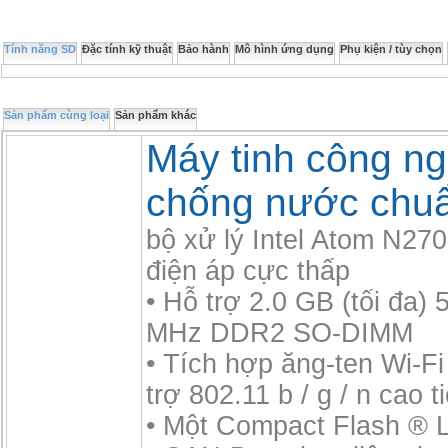
Tính năng SD
Đặc tính kỹ thuật
Bảo hành
Mô hình ứng dụng
Phụ kiện / tùy chọn
Sản phẩm cùng loại
Sản phẩm khác
Máy tinh công ng
chống nước chu
bộ xử lý Intel Atom N270
điện áp cực thấp
• Hỗ trợ 2.0 GB (tối đa)
MHz DDR2 SO-DIMM
• Tích hợp ăng-ten Wi-Fi
trợ 802.11 b / g / n cao 
• Một Compact Flash ® L