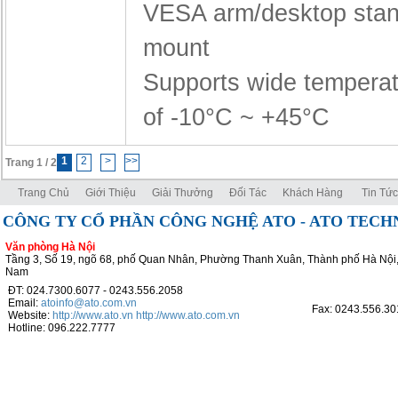
VESA arm/desktop stan
mount
Supports wide temperat
of -10°C ~ +45°C
1
2
>
>>
Trang 1 / 2
Trang Chủ
Giới Thiệu
Giải Thưởng
Đối Tác
Khách Hàng
Tin Tức
CÔNG TY CỔ PHẦN CÔNG NGHỆ ATO - ATO TEC
Văn phòng Hà Nội
Tầng 3, Số 19, ngõ 68, phố Quan Nhân, Phường Thanh Xuân, Thành phố Hà Nội,
Nam
ĐT: 024.7300.6077 - 0243.556.2058
Email:
atoinfo@ato.com.vn
Fax: 0243.556.30
Website:
http://www.ato.vn
http://www.ato.com.vn
Hotline: 096.222.7777