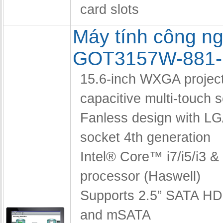
card slots
Máy tính công ng
GOT3157W-881
15.6-inch WXGA projec
capacitive multi-touch 
Fanless design with L
socket 4th generation
Intel® Core™ i7/i5/i3 
processor (Haswell)
Supports 2.5” SATA H
and mSATA