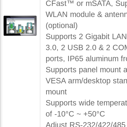
CFast™ or mSATA,
Sup
WLAN module & anten
(optional)
Supports 2 Gigabit LA
3.0, 2 USB 2.0 & 2 CO
ports,
IP65 aluminum fr
Supports panel mount a
VESA arm/desktop stan
mount
Supports wide temperat
of -10°C ~ +50°C
Adjust RS-232/422/485 