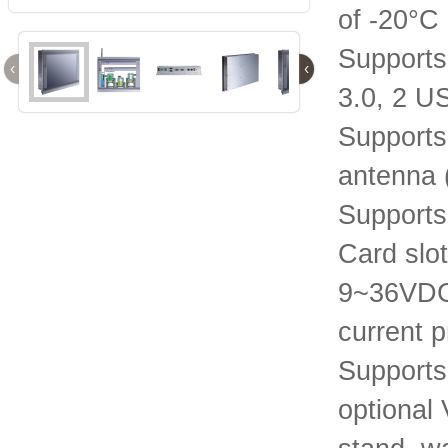
of -20°C
Supports
‹
‹
3.0, 2 U
Support
antenna (
Supports
Card slo
9~36VDC 
current p
Supports
optional