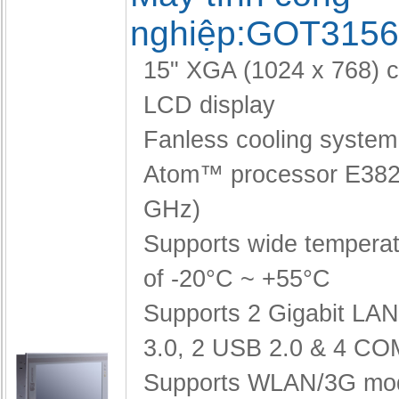
nghiệp:GOT3156
15" XGA (1024 x 768) c
LCD display
Fanless cooling system 
Atom™ processor E382
GHz)
Supports wide temperat
of -20°C ~ +55°C
Supports 2 Gigabit LA
3.0, 2 USB 2.0 & 4 CO
Supports WLAN/3G mo