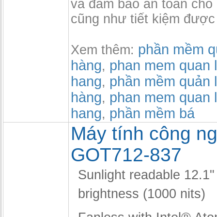
và đảm bảo an toàn cho 
cũng như tiết kiệm được
phần mềm qu
Xem thêm:
hàng
phan mem quan l
,
hang
phần mềm quản l
,
hàng
phan mem quan l
,
hang
phần mềm bá
,
Máy tính công ng
GOT712-837
Sunlight readable 12.1
brightness (1000 nits)