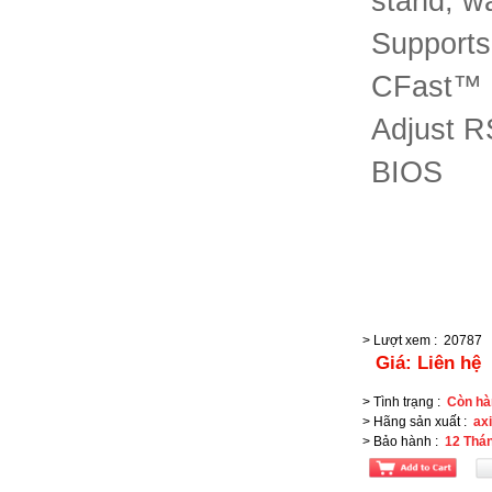
stand, w
Support
CFast™ 
Adjust R
BIOS
> Lượt xem
:
20787
Giá:
Liên hệ
> Tình trạng
:
Còn hà
> Hãng sản xuất
:
ax
> Bảo hành
:
12 Thá