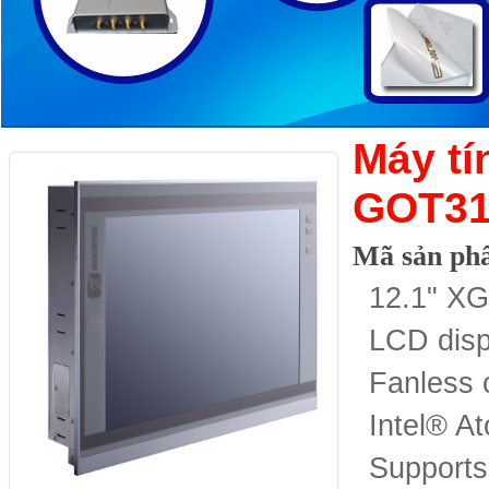
Máy tí
GOT31
Mã sản ph
12.1" XG
LCD disp
Fanless 
Intel® 
Supports