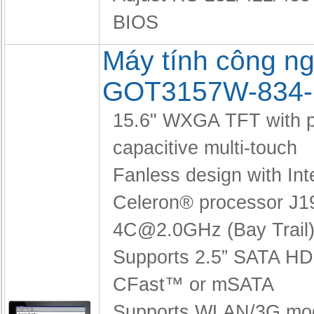
BIOS
Máy tính công ng
GOT3157W-834
15.6" WXGA TFT with p
capacitive multi-touch
Fanless design with Int
Celeron® processor J1
4C@2.0GHz (Bay Trail
Supports 2.5” SATA H
CFast™ or mSATA
Supports WLAN/3G mo