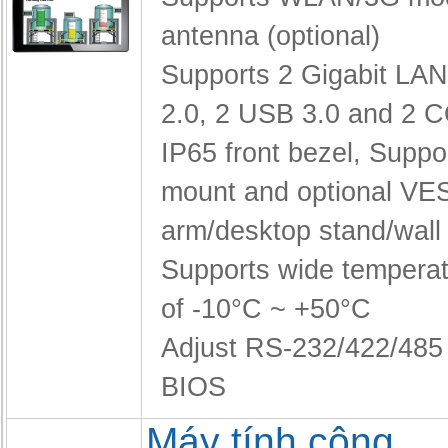
antenna (optional)
Supports 2 Gigabit LA
2.0, 2 USB 3.0 and 2 
IP65 front bezel,
Suppor
mount and optional VE
arm/desktop stand/wall
Supports wide temperat
of -10°C ~ +50°C
Adjust RS-232/422/485 
BIOS
Máy tính công