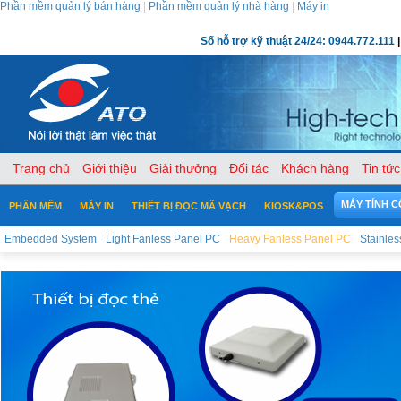
Phần mềm quản lý bán hàng
|
Phần mềm quản lý nhà hàng
|
Máy in
Số hỗ trợ kỹ thuật 24/24: 0944.772.111
|
Trang chủ
Giới thiệu
Giải thưởng
Đối tác
Khách hàng
Tin tức
MÁY TÍNH 
PHẦN MỀM
MÁY IN
THIẾT BỊ ĐỌC MÃ VẠCH
KIOSK&POS
Embedded System
Light Fanless Panel PC
Heavy Fanless Panel PC
Stainle