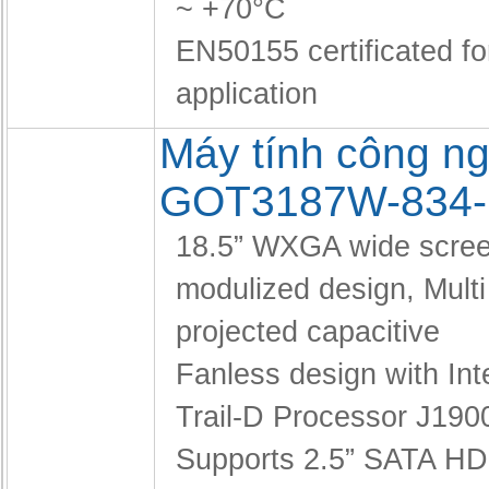
~ +70°C
EN50155 certificated fo
application
Máy tính công ng
GOT3187W-834
18.5” WXGA wide scree
modulized design,
Multi
projected capacitive
Fanless design with In
Trail-D Processor J19
Supports 2.5” SATA H