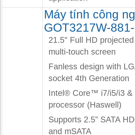
Máy tính công ng
GOT3217W-881
21.5" Full HD projected
multi-touch screen
Fanless design with L
socket 4th Generation
Intel® Core™ i7/i5/i3 
processor (Haswell)
Supports 2.5” SATA H
and mSATA