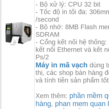
- Bộ xử lý: CPU 32 bit
- Tốc độ in tối đa: 306m
/second
- Bộ nhớ: 8MB Flash m
SDRAM
- Cổng kết nối hệ thống:
kết nối Ethernet và kết 
Ps/2
Máy in mã vạch
dùng t
thị, các shop bán hàng đ
và tính tiền sản phẩm tố
phần mềm qu
Xem thêm:
hàng
phan mem quan l
,