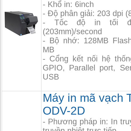
- Khổ in: 6inch
- Độ phân giải: 203 dpi 
- Tốc độ in tối 
(203mm)/second
- Bộ nhớ: 128MB Flas
MB
- Cổng kết nối hệ thốn
GPIO, Parallel port, Se
USB
Máy in mã vạch 
ODV-2D
- Phương pháp in: In tru
truyền nhiệt trực tiếp