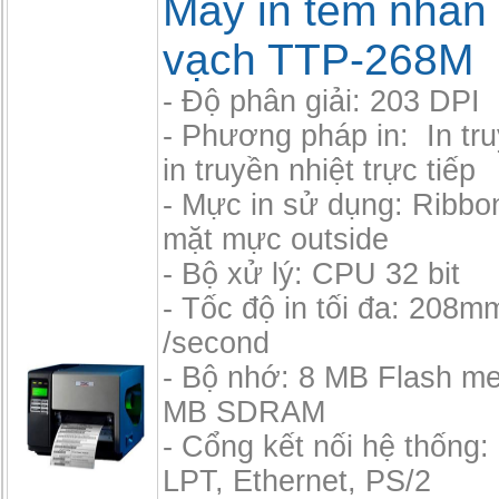
Máy in tem nhãn
vạch TTP-268M
- Độ phân giải: 203 DPI
- Phương pháp in: In tru
in truyền nhiệt trực tiếp
- Mực in sử dụng: Ribbo
mặt mực outside
- Bộ xử lý: CPU 32 bit
- Tốc độ in tối đa: 208mm
/second
- Bộ nhớ: 8 MB Flash m
MB SDRAM
- Cổng kết nối hệ thống:
LPT, Ethernet, PS/2