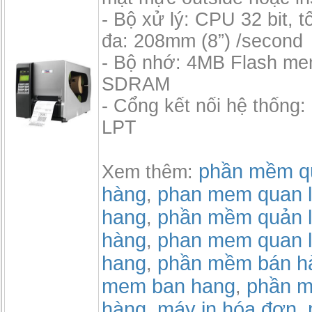
- Bộ xử lý: CPU 32 bit, tố
đa: 208mm (8”) /second
- Bộ nhớ: 4MB Flash m
SDRAM
- Cổng kết nối hệ thống:
LPT
phần mềm qu
Xem thêm:
hàng
phan mem quan l
,
hang
phần mềm quản l
,
hàng
phan mem quan l
,
hang
phần mềm bán h
,
mem ban hang
phần m
,
hàng
máy in hóa đơn
,
,