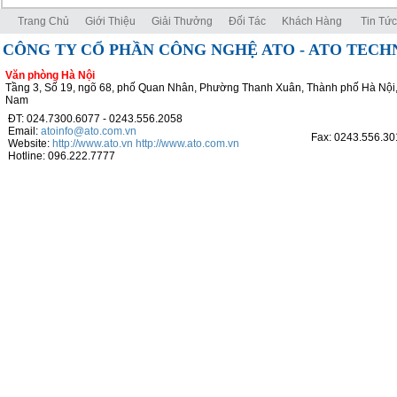
Trang Chủ
Giới Thiệu
Giải Thưởng
Đối Tác
Khách Hàng
Tin Tức
CÔNG TY CỔ PHẦN CÔNG NGHỆ ATO - ATO TEC
Văn phòng Hà Nội
Tầng 3, Số 19, ngõ 68, phố Quan Nhân, Phường Thanh Xuân, Thành phố Hà Nội,
Nam
ĐT: 024.7300.6077 - 0243.556.2058
Email:
atoinfo@ato.com.vn
Fax: 0243.556.30
Website:
http://www.ato.vn
http://www.ato.com.vn
Hotline: 096.222.7777