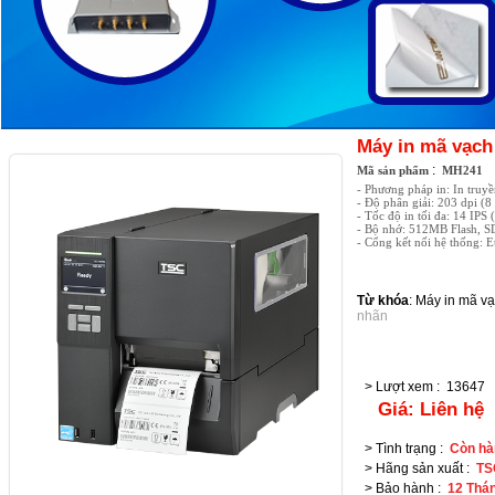
Máy in mã vạc
:
Mã sản phẩm
MH241
- Phương pháp in: In truyền
- Độ phân giải: 203 dpi (
- Tốc độ in tối đa: 14 IP
- Bộ nhớ: 512MB Flash,
- Cổng kết nối hệ thống: E
Từ khóa
:
Máy in mã vạ
nhãn
> Lượt xem
:
13647
Giá:
Liên hệ
> Tình trạng
:
Còn hà
> Hãng sản xuất
:
TS
> Bảo hành
:
12 Thá