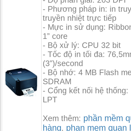
- Độ phân giải: 203 DPI
- Phương pháp in: in tru
truyền nhiệt trực tiếp
- Mực in sử dụng: Ribbo
1” core
- Bộ xử lý: CPU 32 bit
- Tốc độ in tối đa: 76,5
(3”)/second
- Bộ nhớ: 4 MB Flash m
SDRAM
- Cổng kết nối hệ thống:
LPT
phần mềm qu
Xem thêm:
hàng
phan mem quan l
,