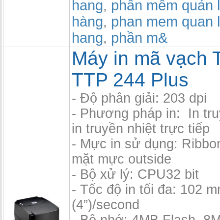
hang
phần mềm quản l
,
hàng
phan mem quan l
,
hang
phần m&
,
Máy in mã vạch 
TTP 244 Plus
- Độ phân giải: 203 dpi
- Phương pháp in: In tru
in truyền nhiệt trực tiếp
- Mực in sử dụng: Ribbo
mặt mực outside
- Bộ xử lý: CPU32 bit
- Tốc độ in tối đa: 102 
(4”)/second