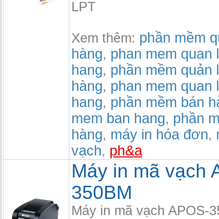
LPT
phần mềm qu
Xem thêm:
hàng
phan mem quan l
,
hang
phần mềm quản l
,
hàng
phan mem quan l
,
hang
phần mềm bán h
,
mem ban hang
phần m
,
hàng
máy in hóa đơn
,
,
vạch
ph&a
,
Máy in mã vạch
350BM
Máy in mã vạch APOS-