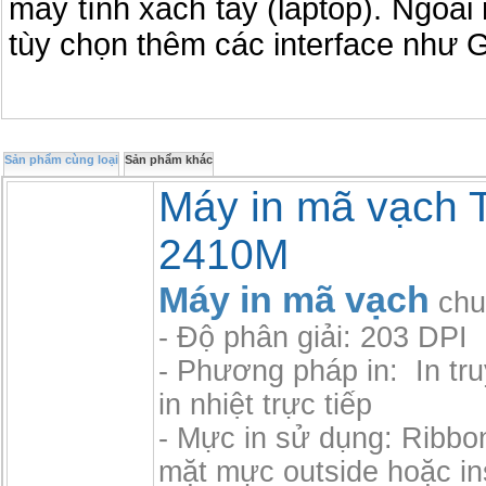
máy tính xách tay (laptop). Ngoài
tùy chọn thêm các interface như 
Sản phẩm cùng loại
Sản phẩm khác
Máy in mã vạch 
2410M
Máy in mã vạch
chu
- Độ phân giải: 203 DPI
- Phương pháp in: In tru
in nhiệt trực tiếp
- Mực in sử dụng: Ribbo
mặt mực outside hoặc in