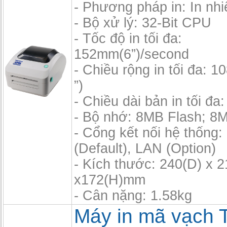
- Phương pháp in: In nhiệ
- Bộ xử lý: 32-Bit CPU
- Tốc độ in tối đa:
152mm(6”)/second
- Chiều rộng in tối đa: 
”)
- Chiều dài bản in tối đ
- Bộ nhớ: 8MB Flash; 
- Cổng kết nối hệ thống:
(Default), LAN (Option)
- Kích thước: 240(D) x 
x172(H)mm
- Cân nặng: 1.58kg
Máy in mã vạch 