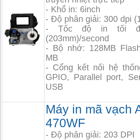
- Khổ in: 6inch
- Độ phân giải: 300 dpi 
- Tốc độ in tối 
(203mm)/second
- Bộ nhớ: 128MB Flas
MB
- Cổng kết nối hệ thốn
GPIO, Parallel port, Se
USB
Máy in mã vạch
470WF
- Độ phân giải: 203 DPI