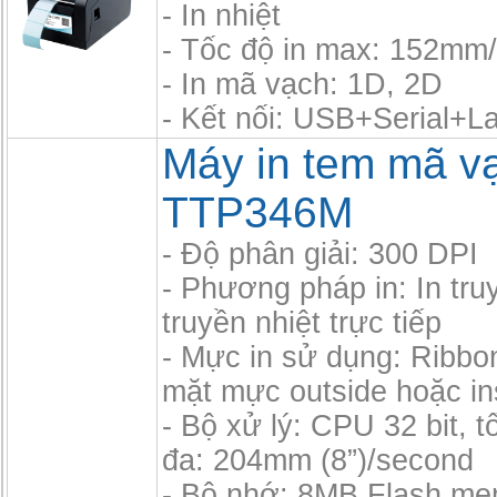
- In nhiệt
- Tốc độ in max: 152mm
- In mã vạch: 1D, 2D
- Kết nối: USB+Serial+L
Máy in tem mã v
TTP346M
- Độ phân giải: 300 DPI
- Phương pháp in: In truy
truyền nhiệt trực tiếp
- Mực in sử dụng: Ribbo
mặt mực outside hoặc in
- Bộ xử lý: CPU 32 bit, tố
đa: 204mm (8”)/second
- Bộ nhớ: 8MB Flash m