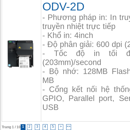
ODV-2D
- Phương pháp in: In tru
truyền nhiệt trực tiếp
- Khổ in: 4inch
- Độ phân giải: 600 dpi 
- Tốc độ in tối 
(203mm)/second
- Bộ nhớ: 128MB Flas
MB
- Cổng kết nối hệ thốn
GPIO, Parallel port, Se
USB
1
2
3
4
5
>
>>
Trang 1 / 10