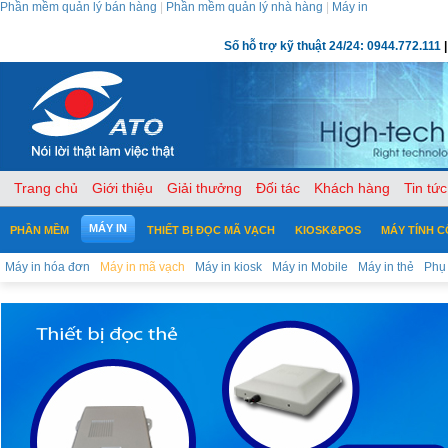
Phần mềm quản lý bán hàng
|
Phần mềm quản lý nhà hàng
|
Máy in
Số hỗ trợ kỹ thuật 24/24: 0944.772.111
|
Trang chủ
Giới thiệu
Giải thưởng
Đối tác
Khách hàng
Tin tức
MÁY IN
PHẦN MỀM
THIẾT BỊ ĐỌC MÃ VẠCH
KIOSK&POS
MÁY TÍNH 
Máy in hóa đơn
Máy in mã vạch
Máy in kiosk
Máy in Mobile
Máy in thẻ
Phụ 