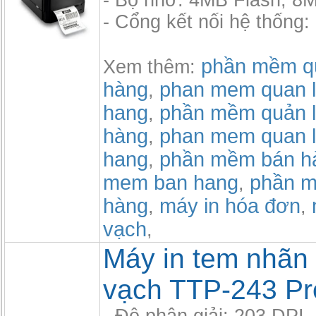
- Bộ nhớ: 4MB Flash, 
- Cổng kết nối hệ thống
phần mềm qu
Xem thêm:
hàng
phan mem quan l
,
hang
phần mềm quản l
,
hàng
phan mem quan l
,
hang
phần mềm bán h
,
mem ban hang
phần m
,
hàng
máy in hóa đơn
,
,
vạch
,
Máy in tem nhãn
vạch TTP-243 Pr