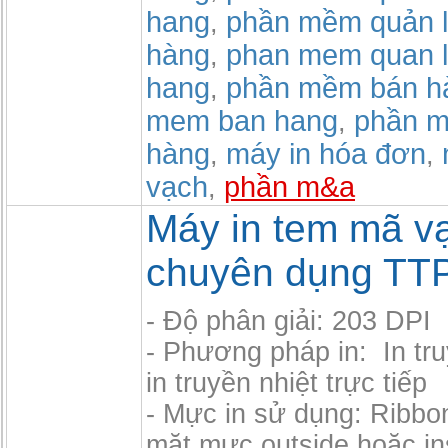
hang
phần mềm quản l
,
hàng
phan mem quan l
,
hang
phần mềm bán h
,
mem ban hang
phần m
,
hàng
máy in hóa đơn
,
,
vạch
phần m&a
,
Máy in tem mã v
chuyên dụng TT
- Độ phân giải: 203 DPI
- Phương pháp in: In tru
in truyền nhiệt trực tiếp
- Mực in sử dụng: Ribbo
mặt mực outside hoặc in