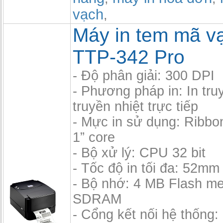
vạch
,
Máy in tem mã v
TTP-342 Pro
- Độ phân giải: 300 DPI
- Phương pháp in: In tru
truyền nhiệt trực tiếp
- Mực in sử dụng: Ribbo
1” core
- Bộ xử lý: CPU 32 bit
- Tốc độ in tối đa: 52mm
- Bộ nhớ: 4 MB Flash m
SDRAM
- Cổng kết nối hệ thống: