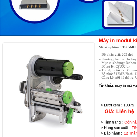
Máy in modul k
:
Mã sản phẩm
TSC-MH 
– Độ phân giải: 203 dpi
– Phương pháp in: In truyền
– Mực in sử dụng: Ribbon 
– Bộ xử lý: CPU32 bit
– Tốc độ in tối đa: 356 m
– Bộ nhớ: 512MB Flash
– Cổng kết nối hệ thống: U
Từ khóa
:
máy in mã v
> Lượt xem
:
10379
Giá:
Liên hệ
> Tình trạng
:
Còn hà
> Hãng sản xuất
:
TS
> Bảo hành
:
12 Thá