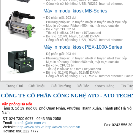
– Bộ nhớ: 128MB Flash, 64MB DRAM
– Cổng kết nối hệ thống: USB, RS232, Internal ethernet
Máy in modul kiosk MB-Series
– Độ phân giải: 203 dpi
– Phương pháp in: In truyền nhiệt/ in truyền nhiệt trực tiếp
– Mực in sử dụng: Ribbon 450 mét, mặt mực outside
– Bộ xử lý: CPU 32 bit
– Tốc độ in tối đa: 254 mm (10”)/second
– Bộ nhớ: 128MB Flash, 128MB DRAM
– Cổng kết nối hệ thống: USB, RS232, Internal ethernet
Máy in modul kiosk PEX-1000-Series
– Độ phân giải: 203 dpi
– Phương pháp in: In truyền nhiệt/ in truyền nhiệt trực tiếp
– Mực in sử dụng: Ribbon 600 mét, mặt mực outside
– Bộ xử lý: CPU32 bit
– Tốc độ in tối đa: 457 mm (18")/second
– Bộ nhớ: 512MB Flash, 512MB DRAM
– Cổng kết nối hệ thống: USB, RS232, Internal ethernet, Bluet
Trang Chủ
Giới Thiệu
Giải Thưởng
Đối Tác
Khách Hàng
Tin Tức
CÔNG TY CỔ PHẦN CÔNG NGHỆ ATO - ATO TEC
Văn phòng Hà Nội
Tầng 3, Số 19, ngõ 68, phố Quan Nhân, Phường Thanh Xuân, Thành phố Hà Nội,
Nam
ĐT: 024.7300.6077 - 0243.556.2058
Email:
atoinfo@ato.com.vn
Fax: 0243.556.30
Website:
http://www.ato.vn
http://www.ato.com.vn
Hotline: 096.222.7777