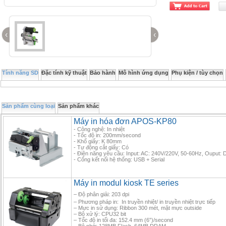
‹
‹
Tính năng SD
Đặc tính kỹ thuật
Bảo hành
Mô hình ứng dụng
Phụ kiện / tùy chọn
Sản phẩm cùng loại
Sản phẩm khác
Máy in hóa đơn APOS-KP80
- Công nghệ: In nhiệt
- Tốc độ in: 200mm/second
- Khổ giấy: K 80mm
- Tự động cắt giấy: Có
- Điện năng yêu cầu: Input: AC: 240V/220V, 50-60Hz, Ouput: 
- Cổng kết nối hệ thống: USB + Serial
Máy in modul kiosk TE series
– Độ phân giải: 203 dpi
– Phương pháp in: In truyền nhiệt/ in truyền nhiệt trực tiếp
– Mực in sử dụng: Ribbon 300 mét, mặt mực outside
– Bộ xử lý: CPU32 bit
– Tốc độ in tối đa: 152.4 mm (6”)/second