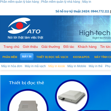
Phần mềm quản lý bán hàng
|
Phần mềm quản lý nhà hàng
|
Máy in
Số hỗ trợ kỹ thuật 24/24: 0944.772.111
|
Trang chủ
Giới thiệu
Giải thưởng
Đối tác
Khách hàng
Tin tức
MÁY IN
PHẦN MỀM
THIẾT BỊ ĐỌC MÃ VẠCH
KIOSK&POS
MÁY TÍNH 
Máy in hóa đơn
Máy in mã vạch
Máy in kiosk
Máy in Mobile
Máy in thẻ
Phụ 