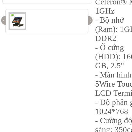
Celeron®
1GHz
- Bộ nhớ
‹
‹
(Ram): 1G
DDR2
- Ổ cứng
(HDD): 16
GB, 2.5"
- Màn hình
5Wire Tou
LCD Termi
- Độ phân g
1024*768
- Cường đ
sáng: 350