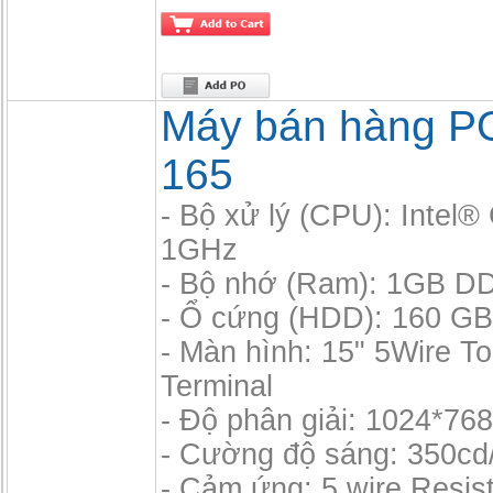
Máy bán hàng P
165
- Bộ xử lý (CPU): Intel
1GHz
- Bộ nhớ (Ram): 1GB D
- Ổ cứng (HDD): 160 GB,
- Màn hình: 15" 5Wire 
Terminal
- Độ phân giải: 1024*76
- Cường độ sáng: 350cd
- Cảm ứng: 5 wire Resis