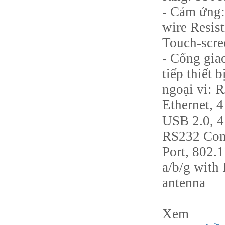
- Cảm ứng:
wire Resis
Touch-scre
- Cổng gia
tiếp thiết b
ngoại vi: 
Ethernet, 4
USB 2.0, 4
RS232 Co
Port, 802.1
a/b/g with
antenna
Xem