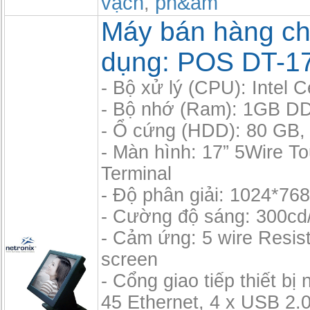
vạch
ph&am
,
Máy bán hàng c
dụng: POS DT-1
- Bộ xử lý (CPU): Intel 
- Bộ nhớ (Ram): 1GB D
- Ổ cứng (HDD): 80 GB, 
- Màn hình: 17” 5Wire T
Terminal
- Độ phân giải: 1024*76
- Cường độ sáng: 300cd
- Cảm ứng: 5 wire Resis
screen
- Cổng giao tiếp thiết bị 
45 Ethernet, 4 x USB 2.0,