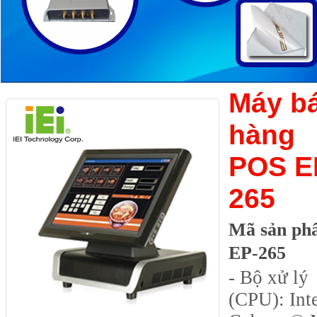
Máy b
hàng
POS E
265
Mã sản ph
EP-265
- Bộ xử lý
(CPU): Int