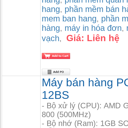
,
hang
phần mềm bán h
,
mem ban hang
phần m
,
hàng
máy in hóa đơn
,
,
Giá:
Liên hệ
vạch
,
Máy bán hàng P
12BS
- Bộ xử lý (CPU): AMD
800 (500MHz)
- Bộ nhớ (Ram): 1GB S