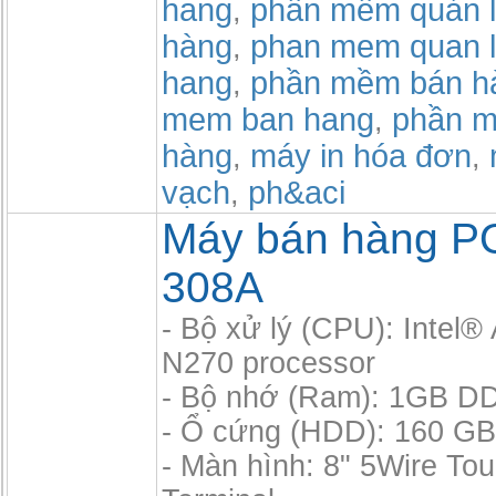
hang
phần mềm quản l
,
hàng
phan mem quan l
,
hang
phần mềm bán h
,
mem ban hang
phần m
,
hàng
máy in hóa đơn
,
,
vạch
ph&aci
,
Máy bán hàng P
308A
- Bộ xử lý (CPU): Intel
N270 processor
- Bộ nhớ (Ram): 1GB D
- Ổ cứng (HDD): 160 GB,
- Màn hình: 8" 5Wire To