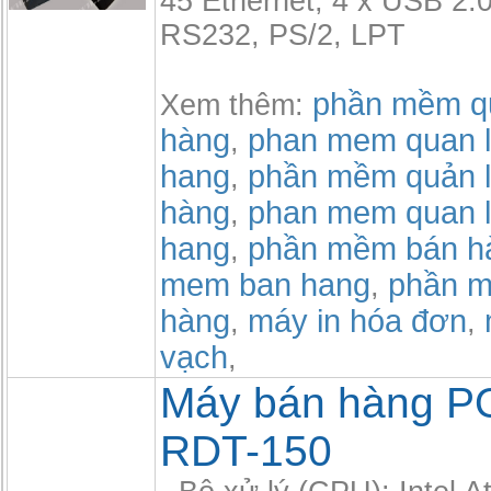
45 Ethernet, 4 x USB 2.0
RS232, PS/2, LPT
phần mềm qu
Xem thêm:
hàng
phan mem quan l
,
hang
phần mềm quản l
,
hàng
phan mem quan l
,
hang
phần mềm bán h
,
mem ban hang
phần m
,
hàng
máy in hóa đơn
,
,
vạch
,
Máy bán hàng P
RDT-150