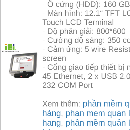
- Ổ cứng (HDD): 160 GB,
- Màn hình: 12.1“ TFT 
Touch LCD Terminal
- Độ phân giải: 800*600
- Cường độ sáng: 350 c
- Cảm ứng: 5 wire Resis
screen
- Cổng giao tiếp thiết bị 
45 Ethernet, 2 x USB 2.0
232 COM Port
phần mềm qu
Xem thêm:
hàng
phan mem quan l
,
hang
phần mềm quản l
,