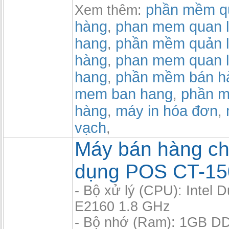
phần mềm qu
Xem thêm:
hàng
phan mem quan l
,
hang
phần mềm quản l
,
hàng
phan mem quan l
,
hang
phần mềm bán h
,
mem ban hang
phần m
,
hàng
máy in hóa đơn
,
,
vạch
,
Máy bán hàng c
dụng POS CT-15
- Bộ xử lý (CPU): Intel 
E2160 1.8 GHz
- Bộ nhớ (Ram): 1GB D