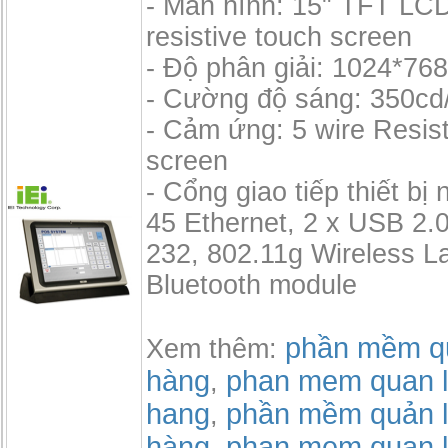
- Màn hình: 15" TFT LCD
resistive touch screen
- Độ phân giải: 1024*76
- Cường độ sáng: 350cd
- Cảm ứng: 5 wire Resis
screen
- Cổng giao tiếp thiết bị 
45 Ethernet, 2 x USB 2.0
232, 802.11g Wireless L
Bluetooth module
phần mềm qu
Xem thêm:
hàng
phan mem quan l
,
hang
phần mềm quản l
,
hàng
phan mem quan l