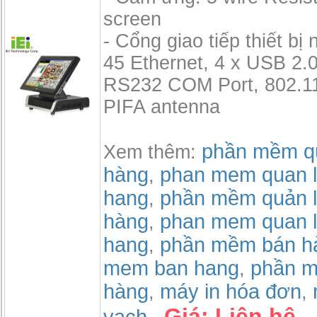
screen
- Cổng giao tiếp thiết bị 
45 Ethernet, 4 x USB 2.0
RS232 COM Port, 802.11
PIFA antenna
phần mềm qu
Xem thêm:
hàng
phan mem quan l
,
hang
phần mềm quản l
,
hàng
phan mem quan l
,
hang
phần mềm bán h
,
mem ban hang
phần m
,
hàng
máy in hóa đơn
,
,
Giá:
Liên hệ