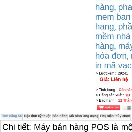
hàng
ph
,
mem ban
hang
phâ
,
mềm nhà
hàng
má
,
hóa đơn
,
in mã vạ
> Lượt xem
:
29241
Giá:
Liên hệ
> Tình trạng
:
Còn hà
> Hãng sản xuất
:
IEI
> Bảo hành
:
12 Thán
Tính năng SD
Đặc tính kỹ thuật
Bảo hành
Mô hình ứng dụng
Phụ kiện / tùy chọn
Chi tiết: Máy bán hàng POS là mộ