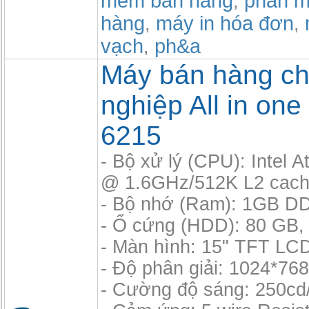
mem ban hang
phần m
,
hàng
máy in hóa đơn
,
,
vạch
ph&a
,
Máy bán hàng c
nghiệp All in one
6215
- Bộ xử lý (CPU): Intel 
@ 1.6GHz/512K L2 cac
- Bộ nhớ (Ram): 1GB D
- Ổ cứng (HDD): 80 GB, 
- Màn hình: 15" TFT LC
- Độ phân giải: 1024*76
- Cường độ sáng: 250cd