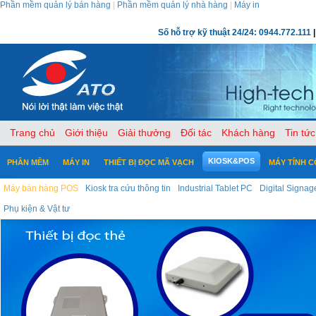
Phần mềm quản lý bán hàng
|
Phần mềm quản lý nhà hàng
|
Máy in
Số hỗ trợ kỹ thuật 24/24: 0944.772.111
|
Trang chủ
Giới thiệu
Giải thưởng
Đối tác
Khách hàng
Tin tức
KIOSK&POS
PHẦN MỀM
MÁY IN
THIẾT BỊ ĐỌC MÃ VẠCH
MÁY TÍNH 
Máy bán hàng POS
Kiosk tra cứu thông tin
Industrial Tablet PC
Digital Signag
Phụ kiện & Vật tư