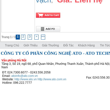
vạch
,
1
2
3
>
>>
Trang 1 / 3
Trang Chủ
Giới Thiệu
Giải Thưởng
Đối Tác
Khách Hàng
Tin Tức
CÔNG TY CỔ PHẦN CÔNG NGHỆ ATO - ATO TEC
Văn phòng Hà Nội
Tầng 3, Số 19, ngõ 68, phố Quan Nhân, Phường Thanh Xuân, Thành phố Hà Nội,
Nam
ĐT: 024.7300.6077 - 0243.556.2058
Email:
atoinfo@ato.com.vn
Fax: 0243.556.30
Website:
http://www.ato.vn
http://www.ato.com.vn
Hotline: 096.222.7777