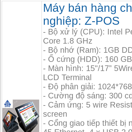
Máy bán hàng c
nghiệp: Z-POS
- Bộ xử lý (CPU): Intel 
Core 1.8 GHz
- Bộ nhớ (Ram): 1GB D
- Ổ cứng (HDD): 160 GB,
- Màn hình: 15"/17” 5Wi
LCD Terminal
- Độ phân giải: 1024*768
- Cường độ sáng: 300 c
- Cảm ứng: 5 wire Resis
screen
- Cổng giao tiếp thiết bị 