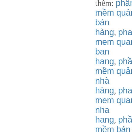
phầ
thêm:
mềm quản
bán
hàng
ph
,
mem quan
ban
hang
phâ
,
mềm quản
nhà
hàng
ph
,
mem quan
nha
hang
phâ
,
mềm bán