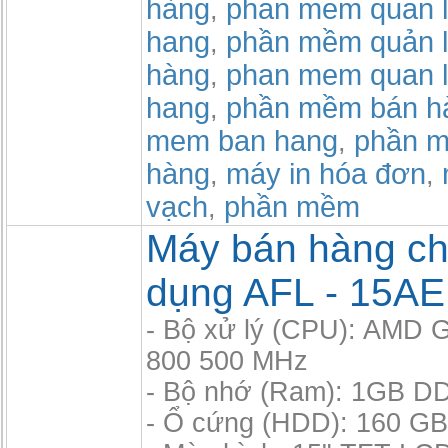
hàng
phan mem quan l
,
hang
phần mềm quản l
,
hàng
phan mem quan l
,
hang
phần mềm bán h
,
mem ban hang
phần m
,
hàng
máy in hóa đơn
,
,
vạch
phần mềm
,
Máy bán hàng c
dụng AFL - 15AE
- Bộ xử lý (CPU): AMD 
800 500 MHz
- Bộ nhớ (Ram): 1GB D
- Ổ cứng (HDD): 160 GB,