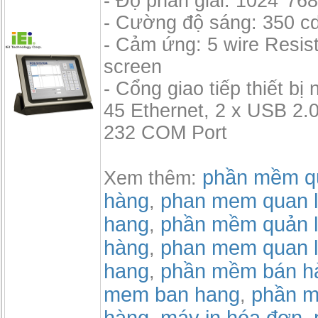
- Độ phân giải: 1024*76
- Cường độ sáng: 350 c
- Cảm ứng: 5 wire Resis
screen
- Cổng giao tiếp thiết bị 
45 Ethernet, 2 x USB 2.0
232 COM Port
phần mềm qu
Xem thêm:
hàng
phan mem quan l
,
hang
phần mềm quản l
,
hàng
phan mem quan l
,
hang
phần mềm bán h
,
mem ban hang
phần m
,