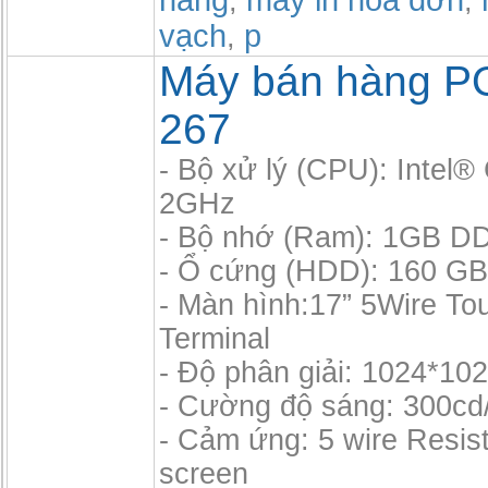
hàng
máy in hóa đơn
,
,
vạch
p
,
Máy bán hàng P
267
- Bộ xử lý (CPU): Intel
2GHz
- Bộ nhớ (Ram): 1GB D
- Ổ cứng (HDD): 160 GB,
- Màn hình:17” 5Wire T
Terminal
- Độ phân giải: 1024*10
- Cường độ sáng: 300cd
- Cảm ứng: 5 wire Resis
screen