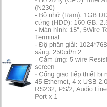
- Bộ xử lý (CPU): Intel
(N230)
- Bộ nhớ (Ram): 1GB D
cứng (HDD): 160 GB, 2.
- Màn hình: 15", 5Wire 
Terminal
- Độ phân giải: 1024*76
sáng: 250cd/m2
- Cảm ứng: 5 wire Resis
screen
- Cổng giao tiếp thiết bị 
45 Ethernet, 4 x USB 2.0
RS232, PS/2, Audio Line
Port x 1