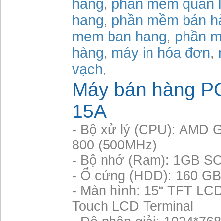
hàng
phan mem quan l
,
hang
phần mềm bán h
,
mem ban hang
phần m
,
hàng
máy in hóa đơn
,
,
vạch
,
Máy bán hàng P
15A
- Bộ xử lý (CPU): AMD
800 (500MHz)
- Bộ nhớ (Ram): 1GB S
- Ổ cứng (HDD): 160 GB,
- Màn hình: 15“ TFT LC
Touch LCD Terminal