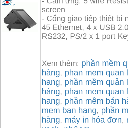
- Cảm ứng: 5 wire Resis
screen
- Cổng giao tiếp thiết bị 
45 Ethernet, 4 x USB 2.0
RS232, PS/2 x 1 port Ke
phần mềm qu
Xem thêm:
hàng
phan mem quan l
,
hang
phần mềm quản l
,
hàng
phan mem quan l
,
hang
phần mềm bán h
,
mem ban hang
phần m
,
hàng
máy in hóa đơn
,
,