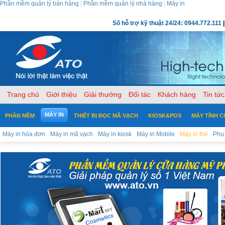
Phần mềm quản lý bán hàng
|
Phần mềm quản lý nhà hàng
|
Máy in
Số hỗ trợ kỹ thuật 24/24: 0944.772.111
|
Trang chủ
Giới thiệu
Giải thưởng
Đối tác
Khách hàng
Tin tức
MÁY IN
PHẦN MỀM
THIẾT BỊ ĐỌC MÃ VẠCH
KIOSK&POS
MÁY TÍNH 
Máy in hóa đơn
Máy in mã vạch
Máy in kiosk
Máy in Mobile
Máy in thẻ
Phụ 