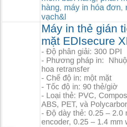
hàng
máy in hóa đơn
,
,
vạch&l
Máy in thẻ gián t
mặt EDIsecure X
- Độ phân giải: 300 DPI
- Phương pháp in: Nhu
hoa retransfer
- Chế độ in: một mặt
- Tốc độ in: 90 thẻ/giờ
- Loại thẻ: PVC, Compos
ABS, PET, và Polycarbo
- Độ dày thẻ: 0.25 – 2.
encoder, 0.25 – 1.4 mm 