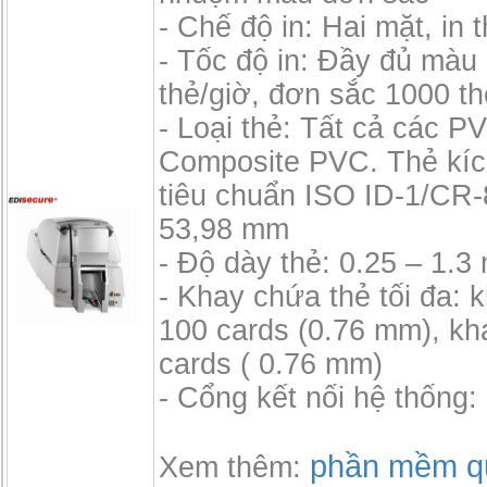
- Chế độ in: Hai mặt, in t
- Tốc độ in: Đầy đủ màu
thẻ/giờ, đơn sắc 1000 th
- Loại thẻ: Tất cả các P
Composite PVC. Thẻ kíc
tiêu chuẩn ISO ID-1/CR-
53,98 mm
- Độ dày thẻ: 0.25 – 1.
- Khay chứa thẻ tối đa: 
100 cards (0.76 mm), kh
cards ( 0.76 mm)
- Cổng kết nối hệ thống
phần mềm qu
Xem thêm: