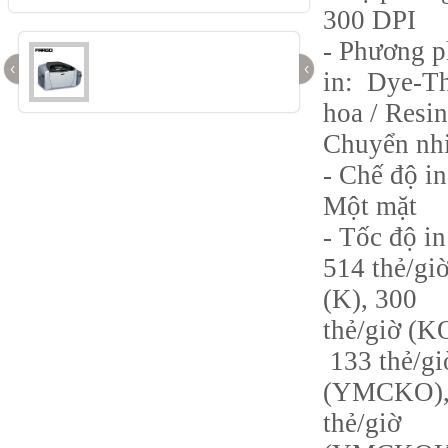
300 DPI
- Phương 
‹
‹
in: Dye-T
hoa / Resin
Chuyển nhi
- Chế độ in
Một mặt
- Tốc độ in
514 thẻ/gi
(K), 300
thẻ/giờ (K
133 thẻ/gi
(YMCKO),
thẻ/giờ