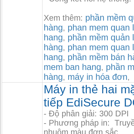
phần mềm qu
Xem thêm:
hàng
phan mem quan l
,
hang
phần mềm quản l
,
hàng
phan mem quan l
,
hang
phần mềm bán h
,
mem ban hang
phần m
,
hàng
máy in hóa đơn
,
,
Máy in thẻ hai mặ
tiếp EdiSecure 
- Độ phân giải: 300 DPI
- Phương pháp in: Truyề
nhuộm màu đơn sắc