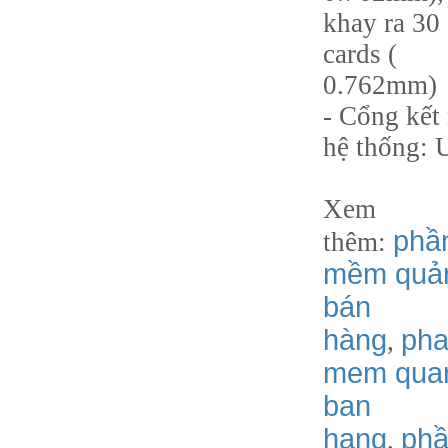
khay ra 30
cards (
0.762mm)
- Cổng kết
hệ thống:
Xem
phầ
thêm:
mềm quản
bán
hàng
ph
,
mem quan
ban
hang
phâ
,