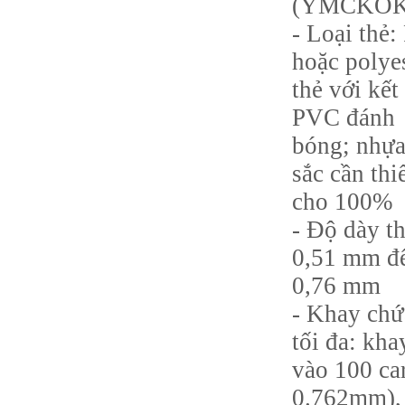
(YMCKO
- Loại thẻ
hoặc polye
thẻ với kết
PVC đánh
bóng; nhựa
sắc cần thi
cho 100%
- Độ dày th
0,51 mm đ
0,76 mm
- Khay chứ
tối đa: kha
vào 100 car
0.762mm),