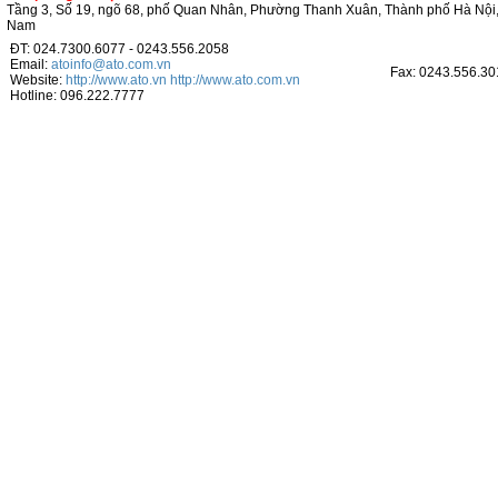
Tầng 3, Số 19, ngõ 68, phố Quan Nhân, Phường Thanh Xuân, Thành phố Hà Nội,
Nam
ĐT: 024.7300.6077 - 0243.556.2058
Email:
atoinfo@ato.com.vn
Fax: 0243.556.30
Website:
http://www.ato.vn
http://www.ato.com.vn
Hotline: 096.222.7777