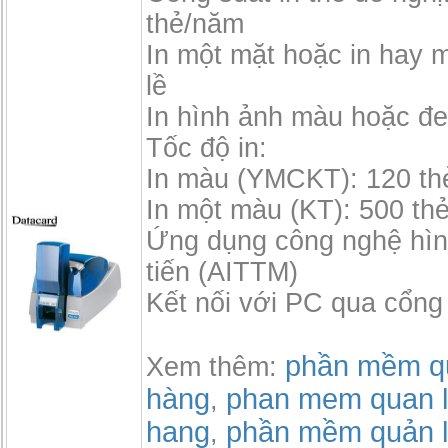
thẻ/năm
In một mặt hoặc in hay mặ
lề
In hình ảnh màu hoặc đe
Tốc độ in:
In màu (YMCKT): 120 th
In một màu (KT): 500 thẻ
Ứng dụng công nghệ hìn
tiến (AITTM)
Kết nối với PC qua cổn
phần mềm qu
Xem thêm:
hàng
phan mem quan l
,
hang
phần mềm quản l
,