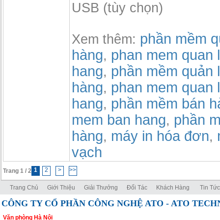
USB (tùy chọn)
phần mềm qu
Xem thêm:
hàng
phan mem quan l
,
hang
phần mềm quản l
,
hàng
phan mem quan l
,
hang
phần mềm bán h
,
mem ban hang
phần m
,
hàng
máy in hóa đơn
,
,
vạch
1
2
>
>>
Trang 1 / 2
Trang Chủ
Giới Thiệu
Giải Thưởng
Đối Tác
Khách Hàng
Tin Tức
CÔNG TY CỔ PHẦN CÔNG NGHỆ ATO - ATO TEC
Văn phòng Hà Nội