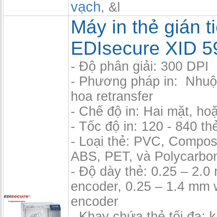
vạch
, &l
Máy in thẻ gián t
EDIsecure XID 5
- Độ phân giải: 300 DPI
- Phương pháp in: Nhu
hoa retransfer
- Chế độ in: Hai mặt, ho
- Tốc độ in: 120 - 840 th
- Loại thẻ: PVC, Compos
ABS, PET, và Polycarbo
- Độ dày thẻ: 0.25 – 2.
encoder, 0.25 – 1.4 mm 
encoder
- Khay chứa thẻ tối đa: 