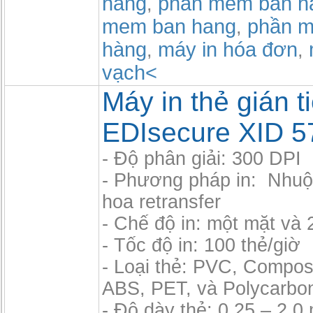
hang
phần mềm bán h
,
mem ban hang
phần m
,
hàng
máy in hóa đơn
,
,
vạch<
Máy in thẻ gián t
EDIsecure XID 5
- Độ phân giải: 300 DPI
- Phương pháp in: Nhu
hoa retransfer
- Chế độ in: một mặt và 
- Tốc độ in: 100 thẻ/giờ
- Loại thẻ: PVC, Compos
ABS, PET, và Polycarbo
- Độ dày thẻ: 0.25 – 2.