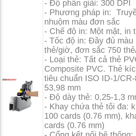
- Độ phân giải: 300 DPI
- Phương pháp in: Truyề
nhuộm màu đơn sắc
- Chế độ in: Một mặt, in t
- Tốc độ in: Đầy đủ màu
thẻ/giờ, đơn sắc 750 thẻ
- Loại thẻ: Tất cả thẻ P
Composite PVC. Thẻ kíc
tiêu chuẩn ISO ID-1/CR-
53,98 mm
- Độ dày thẻ: 0,25-1,3 
- Khay chứa thẻ tối đa: 
100 cards (0.76 mm), kh
cards (0.76 mm)
- Cổng kết nối hệ thống