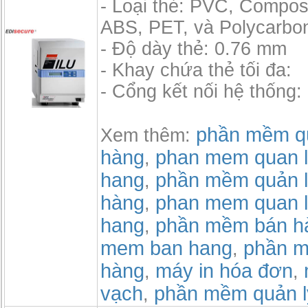
- Loại thẻ: PVC, Compos
ABS, PET, và Polycarbo
- Độ dày thẻ: 0.76 mm
- Khay chứa thẻ tối đa:
- Cổng kết nối hệ thống
phần mềm qu
Xem thêm:
hàng
phan mem quan l
,
hang
phần mềm quản l
,
hàng
phan mem quan l
,
hang
phần mềm bán h
,
mem ban hang
phần m
,
hàng
máy in hóa đơn
,
,
vạch
phần mềm quản l
,