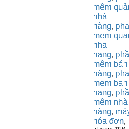
mềm quản
nhà
hàng
ph
,
mem quan
nha
hang
phâ
,
mềm bán
hàng
ph
,
mem ban
hang
phâ
,
mềm nhà
hàng
má
,
hóa đơn
,
> Lượt xem
:
32186