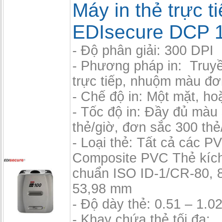
Máy in thẻ trực t
EDIsecure DCP 
- Độ phân giải: 300 DPI
- Phương pháp in: Truyền
trực tiếp, nhuộm màu đơ
- Chế độ in: Một mặt, ho
- Tốc độ in: Đầy đủ màu
thẻ/giờ, đơn sắc 300 thẻ
- Loại thẻ: Tất cả các P
Composite PVC Thẻ kích
chuẩn ISO ID-1/CR-80, 
53,98 mm
- Độ dày thẻ: 0.51 – 1.
- Khay chứa thẻ tối đa: