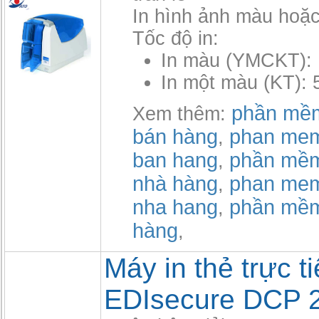
In hình ảnh màu hoặc
Tốc độ in:
In màu (YMCKT): 
In một màu (KT): 
phần mềm
Xem thêm:
bán hàng
phan mem
,
ban hang
phần mềm
,
nhà hàng
phan mem
,
nha hang
phần mề
,
hàng
,
Máy in thẻ trực t
EDIsecure DCP 