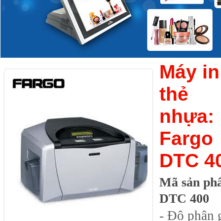
Máy in
thẻ
nhựa:
Fargo
DTC 4
Mã sản ph
DTC 400
- Độ phân g