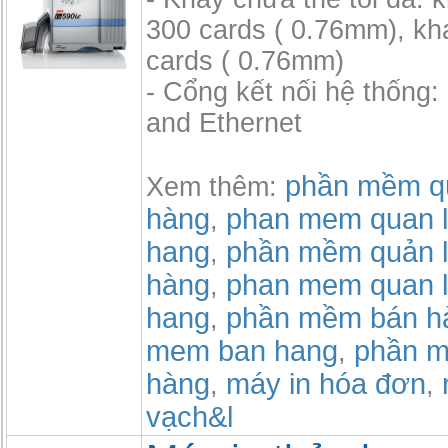
300 cards ( 0.76mm), kh
cards ( 0.76mm)
- Cổng kết nối hệ thống
and Ethernet
phần mềm qu
Xem thêm:
hàng
phan mem quan l
,
hang
phần mềm quản l
,
hàng
phan mem quan l
,
hang
phần mềm bán h
,
mem ban hang
phần m
,
hàng
máy in hóa đơn
,
,
vạch&l