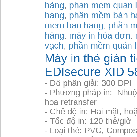
hàng
phan mem quan l
,
hang
phần mềm bán h
,
mem ban hang
phần m
,
hàng
máy in hóa đơn
,
,
vạch
phần mềm quản l
,
Máy in thẻ gián t
EDIsecure XID 5
- Độ phân giải: 300 DPI
- Phương pháp in: Nhu
hoa retransfer
- Chế độ in: Hai mặt, ho
- Tốc độ in: 120 thẻ/giờ
- Loại thẻ: PVC, Compos