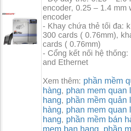
encoder, 0.25 – 1.4 mm 
encoder
- Khay chứa thẻ tối đa: 
300 cards ( 0.76mm), kh
cards ( 0.76mm)
- Cổng kết nối hệ thống
and Ethernet
phần mềm qu
Xem thêm:
hàng
phan mem quan l
,
hang
phần mềm quản l
,
hàng
phan mem quan l
,
hang
phần mềm bán h
,
mem ban hang
phần m
,