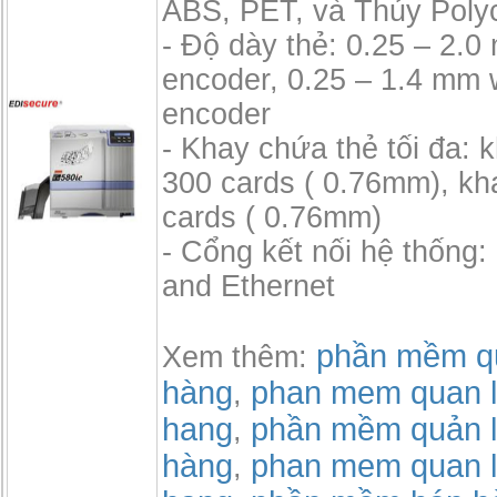
ABS, PET, và Thủy Poly
- Độ dày thẻ: 0.25 – 2.
encoder, 0.25 – 1.4 mm 
encoder
- Khay chứa thẻ tối đa: 
300 cards ( 0.76mm), kh
cards ( 0.76mm)
- Cổng kết nối hệ thống
and Ethernet
phần mềm qu
Xem thêm:
hàng
phan mem quan l
,
hang
phần mềm quản l
,
hàng
phan mem quan l
,