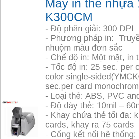
Máy in thẻ nhựa
K300CM
- Độ phân giải: 300 DPI
- Phương pháp in: Truyề
nhuộm màu đơn sắc
- Chế độ in: Một mặt, in t
- Tốc độ in: 25 sec. per c
color single-sided(YMCK
sec.per card monochrom
- Loại thẻ: ABS, PVC an
- Độ dày thẻ: 10mil – 60m
- Khay chứa thẻ tối đa: 
cards, khay ra 75 cards
- Cổng kết nối hệ thống