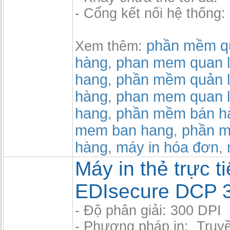
- Cổng kết nối hệ thống
phần mềm qu
Xem thêm:
hàng
phan mem quan l
,
hang
phần mềm quản l
,
hàng
phan mem quan l
,
hang
phần mềm bán h
,
mem ban hang
phần m
,
hàng
máy in hóa đơn
,
,
Máy in thẻ trực t
EDIsecure DCP 3
- Độ phân giải: 300 DPI
- Phương pháp in: Truyền